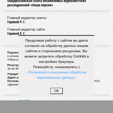
направлениях, а в апреле 2026 года открыли новое
направление от Балтийского вокзала до Гатчины.
Следующим важным этапом станет введение единого
билета, который позволит пассажирам пользоваться
скидками при пересадках между электричками и метро с
помощью карты «Подорожник».
Напомним, законодательное собрание Северной столицы в
Продолжая работу с сайтом вы даете
ноябре прошлого года одобрило законопроект,
согласие на обработку данных нашим
устанавливающий фиксированный тариф на
сайтом и сторонними ресурсами. Вы
железнодорожные перевозки в черте города. Этот шаг
можете запретить обработку Cookies в
рассматривается как фундамент для создания сети
настройках браузера.
городского электрического наземного метро.
Пожалуйста, ознакомьтесь с
Предполагается, что единый тариф, ориентировочно в
«Политикой в отношении обработки
пределах 60–69 рублей за поездку, обеспечит возможность
персональных данных»
перевозить около 180 миллионов пассажиров в год.
.
OK
Запущенное в апреле этого года тактовое движение от
Балтийского вокзала до Гатчины стало шестым
направлением с таким режимом работы. В будние дни в
часы пик поезда на этом маршруте курсируют каждые