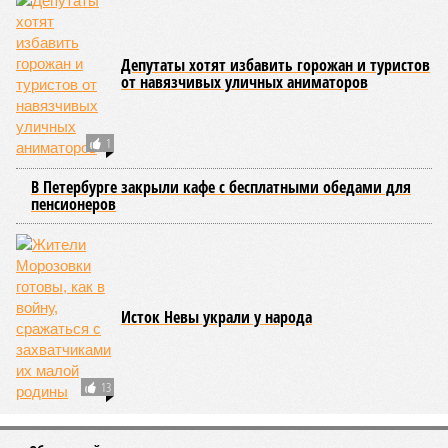
Развитие Санкт-Петербурга включает в себя несколько ключевых
направлений в сфере транспорта, среди которых особое место
занимает создание системы наземного метро.
Этот проект призван дополнить существующие линии
метрополитена, а также облегчить дорожную обстановку в
городе. Для успешной реализации новой транспортной
системы планируется тесная интеграция пригородных
электричек в городскую транспортную сеть. Это
предполагает создание единой системы тарифов и
маршрутов, а также согласование расписаний электричек с
городским общественным транспортом.
Председатель Комитета по транспорту Санкт-Петербурга
Денис Минкин
заявил
о приоритетности формирования
основ для будущего наземного метро. По его словам, шаги
в этом направлении уже предпринимаются, начиная с
запуска тактового движения пригородных электричек. В
2025 году такое движение было организовано на пяти