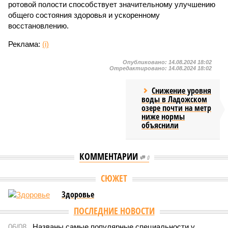
ротовой полости способствует значительному улучшению
общего состояния здоровья и ускоренному
восстановлению.
Реклама:
(i)
Опубликовано:
14.08.2024 18:02
Отредактировано:
14.08.2024 18:02
Снижение уровня
воды в Ладожском
озере почти на метр
ниже нормы
объяснили
КОММЕНТАРИИ
0
Версия
//
Власть
//
Названы главные мифы на тему летнего отключения
горячей воды в Петербурге
1551
Домыслы и реальность