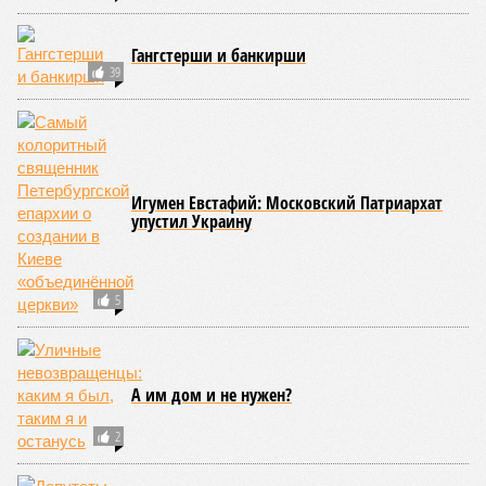
Снижение уровня
воды в Ладожском
озере почти на метр
ниже нормы
объяснили
КОММЕНТАРИИ
0
Версия
//
Власть
//
В Северной столице готовятся к созданию наземного
метро
2171
Не только подземка
В Северной столице готовятся к созданию наземного
метро
В Северной столице готовятся к созданию наземного метро (фото:
Telegram-канал губернатора Петербурга Александра Беглова)