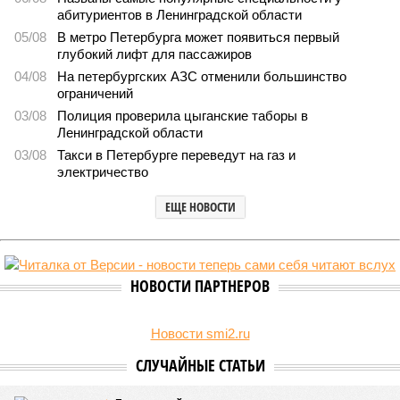
Названы главные мифы на тему летнего отключения
горячей воды в Петербурге
Названы главные мифы на тему летнего отключения горячей воды в
Петербурге (фото: pxhere.com)
Вокруг летних отключений горячей воды сложилось множество
разного рода домыслов, которые порой очень сильно мешают
жителям объективно оценивать складывающуюся ситуацию.
Об этом
заявила
глава управляющей компании «Кипроко»
Алёна Цыганкова
.
Например, многие ошибочно полагают, что воду отключает
управляющая компания, хотя на самом деле это делает
ресурсоснабжающая организация. Задача УК состоит в
том, чтобы подготовить внутридомовые системы и
возобновить подачу воды после завершения ремонтов.