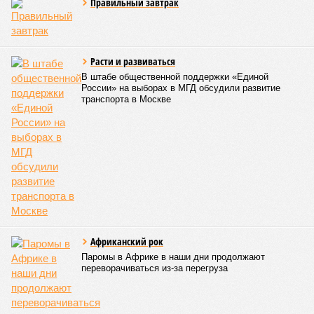
Эксперт также обратила внимание, что длительные
перерывы в подаче горячей воды характерны только для
домов с централизованным теплоснабжением. Там, где
установлены собственные газовые котельные,
профилактика занимает всего несколько дней. Именно
поэтому жители соседних домов могут жить по разным
графикам.
Ещё один распространённый миф – будто во время
отключений коммунальщики бездействуют. На деле именно
летом сети проходят наиболее серьёзное испытание:
трубопроводы проверяют посредством создания
повышенного давления, чтобы выявить слабые места до
наступления зимних холодов.
«Сегодня жители уже не столько переживают из-за
начислений, сколько из-за потери привычного комфорта.
Поэтому задача отрасли – не искать виноватых, а
сокращать сроки отключений»,
– резюмировала
Цыганкова. По ее словам, это возможно только за счет
проведения модернизации тепловых сетей и обновлению
существующей инфраструктуры.