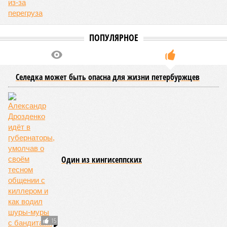
Ранее в Госдуме отмечали, что в крупных городах России
летние отключения горячей воды частично могут исчезнуть
через 5–7 лет. Для полного отказа потребуются
десятилетия и замена 70–80% изношенных труб.
Напомним, вице-губернатор Северной столицы
Сергей
Кропачев
в ходе прямой линии на прошлой неделе
заявил
, что теплоснабжающим компаниям города
поставлена задача максимально сократить
продолжительность летних отключений горячей воды. Уже
сейчас около пяти тысяч домой, по его словам, отключают
не на стандартные две недели, а всего на один-четыре дня.
Он пояснил, что такие сроки возможны только там, где
позволяет состояние сетей. В случае необходимости
масштабных ремонтов отключение может длиться дольше
двух недель. При этом общий износ трубопроводов
«Теплосетей» превышает 50%, признал вице-губернатор.
Екатерина Степанова
Опубликовано:
27.07.2026 18:25
Отредактировано:
27.07.2026 18:25