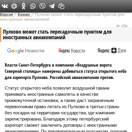
0
0
0
Версия на Неве
Версия
//
Бизнес
//
Пулково может стать пересадочным пунктом для
иностранных авиакомпаний
2734
Пулково может стать пересадочным пунктом для
иностранных авиакомпаний
Власти Санкт-Петербурга и компания «Воздушные ворота
Северной столицы» намерены добиваться статуса открытого неба
для аэропорта Пулково. Российский авиакомпании против.
Статус открытого неба позволит воздушной гавани
принимать иностранные самолеты в качестве
промежуточной остановки, а также даст заграничным
перевозчикам право летать из Пулково в третьи страны
без посадки на территории государства, где компания
зарегистрирована. Благодаря этому петербургский
аэропорт сможет заключить договоры с иностранными
авиакомпаниями. По предварительным подсчетам, получив