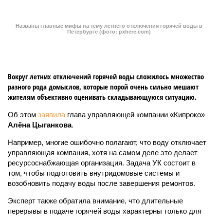
Например, многие ошибочно полагают, что воду отключает
управляющая компания, хотя на самом деле это делает
ресурсоснабжающая организация. Задача УК состоит в
том, чтобы подготовить внутридомовые системы и
возобновить подачу воды после завершения ремонтов.
Эксперт также обратила внимание, что длительные
перерывы в подаче горячей воды характерны только для
домов с централизованным теплоснабжением. Там, где
установлены собственные газовые котельные,
профилактика занимает всего несколько дней. Именно
поэтому жители соседних домов могут жить по разным
графикам.
Ещё один распространённый миф – будто во время
отключений коммунальщики бездействуют. На деле именно
летом сети проходят наиболее серьёзное испытание:
трубопроводы проверяют посредством создания
повышенного давления, чтобы выявить слабые места до
наступления зимних холодов.