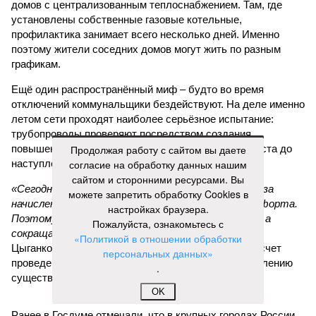
«Сегодня жители уже не столько переживают из-за
начислений, сколько из-за потери привычного комфорта.
Поэтому задача отрасли – не искать виноватых, а
сокращать сроки отключений»,
– резюмировала
Цыганкова. По ее словам, это возможно только за счет
проведения модернизации тепловых сетей и обновлению
существующей инфраструктуры.
Ранее в Госдуме отмечали, что в крупных городах России
летние отключения горячей воды частично могут исчезнуть
Продолжая работу с сайтом вы даете
через 5–7 лет. Для полного отказа потребуются
согласие на обработку данных нашим
десятилетия и замена 70–80% изношенных труб.
сайтом и сторонними ресурсами. Вы
можете запретить обработку Cookies в
Напомним, вице-губернатор Северной столицы
Сергей
настройках браузера.
Кропачев
в ходе прямой линии на прошлой неделе
Пожалуйста, ознакомьтесь с
заявил
, что теплоснабжающим компаниям города
«Политикой в отношении обработки
поставлена задача максимально сократить
персональных данных»
продолжительность летних отключений горячей воды. Уже
.
сейчас около пяти тысяч домой, по его словам, отключают
не на стандартные две недели, а всего на один-четыре дня.
OK
Он пояснил, что такие сроки возможны только там, где