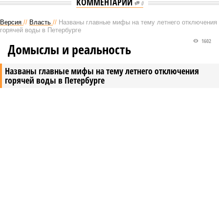
КОММЕНТАРИИ
0
Версия
//
Власть
//
Названы главные мифы на тему летнего отключения
горячей воды в Петербурге
1602
Домыслы и реальность
Названы главные мифы на тему летнего отключения
горячей воды в Петербурге
Названы главные мифы на тему летнего отключения горячей воды в
Петербурге (фото: pxhere.com)
Вокруг летних отключений горячей воды сложилось множество
разного рода домыслов, которые порой очень сильно мешают
жителям объективно оценивать складывающуюся ситуацию.
Об этом
заявила
глава управляющей компании «Кипроко»
Алёна Цыганкова
.