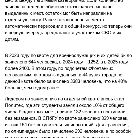
места между льготными категориями. Если количество
заявок на целевое обучение оказывалось меньше
выделенных мест, остаток мог быть направлен на
отдельную квоту. Ранее незаполненные места
автоматически переходили в общий конкурс, но теперь они
в первую очередь предлагаются участникам СВО и их
детям.
В 2023 году по квоте для военнослужащих и их детей было
зачислено 644 человека, в 2024 году – 1252, а в 2025 году –
более 2400. В этом году, по подсчетам «Фонтанки»,
основанным на открытых данных, в 44 вузах города по
данной квоте было зачислено 3383 человека, что на 40%
больше, чем годом ранее.
Лидером по зачислению по отдельной квоте вновь стал
Политех, где эти студенты заняли около 10% от общего
числа бюджетных мест, причем 132 человека поступили
без экзаменов. В СПбГУ по квоте зачислено 339 человек,
из них 164 без вступительных испытаний. Для сравнения,
по олимпиадам было зачислено 292 человека, а по особой
квоте для сирот и инвалидов – чуть более сотни.