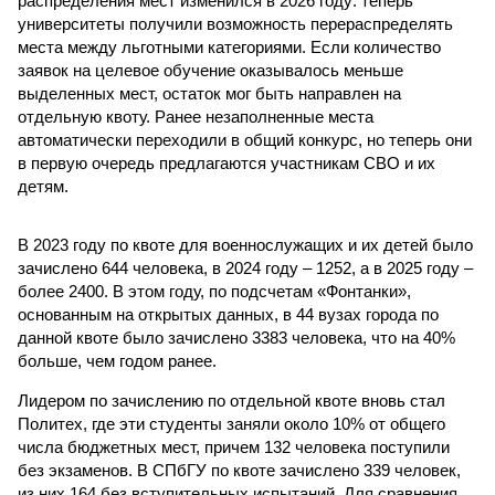
распределения мест изменился в 2026 году: теперь
университеты получили возможность перераспределять
места между льготными категориями. Если количество
заявок на целевое обучение оказывалось меньше
выделенных мест, остаток мог быть направлен на
отдельную квоту. Ранее незаполненные места
автоматически переходили в общий конкурс, но теперь они
в первую очередь предлагаются участникам СВО и их
детям.
В 2023 году по квоте для военнослужащих и их детей было
зачислено 644 человека, в 2024 году – 1252, а в 2025 году –
более 2400. В этом году, по подсчетам «Фонтанки»,
основанным на открытых данных, в 44 вузах города по
данной квоте было зачислено 3383 человека, что на 40%
больше, чем годом ранее.
Лидером по зачислению по отдельной квоте вновь стал
Политех, где эти студенты заняли около 10% от общего
числа бюджетных мест, причем 132 человека поступили
без экзаменов. В СПбГУ по квоте зачислено 339 человек,
из них 164 без вступительных испытаний. Для сравнения,