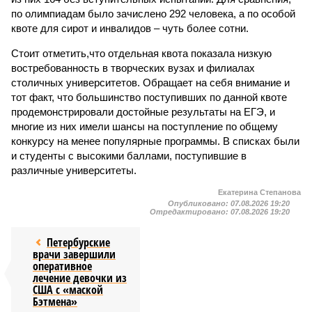
по олимпиадам было зачислено 292 человека, а по особой
квоте для сирот и инвалидов – чуть более сотни.
Стоит отметить,что отдельная квота показала низкую
востребованность в творческих вузах и филиалах
столичных университетов. Обращает на себя внимание и
тот факт, что большинство поступивших по данной квоте
продемонстрировали достойные результаты на ЕГЭ, и
многие из них имели шансы на поступление по общему
конкурсу на менее популярные программы. В списках были
и студенты с высокими баллами, поступившие в
различные университеты.
Екатерина Степанова
Опубликовано:
07.08.2026 19:20
Отредактировано:
07.08.2026 19:20
Петербурские
врачи завершили
оперативное
лечение девочки из
США с «маской
Бэтмена»