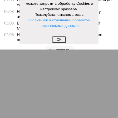
можете запретить обработку Cookies в
середины ноября
настройках браузера.
06/08
Названы самые популярные специальности у
Пожалуйста, ознакомьтесь с
абитуриентов в Ленинградской области
«Политикой в отношении обработки
05/08
В метро Петербурга может появиться первый
персональных данных»
глубокий лифт для пассажиров
.
04/08
На петербургских АЗС отменили большинство
ограничений
OK
ЕЩЕ НОВОСТИ
НОВОСТИ ПАРТНЕРОВ
Новости smi2.ru
ЕЩЕ ИЗ РАЗДЕЛА «ВЛАСТЬ»