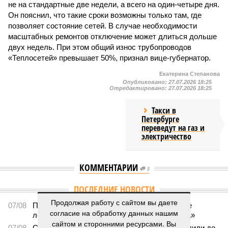
не на стандартные две недели, а всего на один-четыре дня.
Он пояснил, что такие сроки возможны только там, где
позволяет состояние сетей. В случае необходимости
масштабных ремонтов отключение может длиться дольше
двух недель. При этом общий износ трубопроводов
«Теплосетей» превышает 50%, признал вице-губернатор.
Екатерина Степанова
Опубликовано:
27.07.2026 18:25
Отредактировано:
27.07.2026 18:25
Такси в
Петербурге
переведут на газ и
электричество
КОММЕНТАРИИ
0
ПОСЛЕДНИЕ НОВОСТИ
Продолжая работу с сайтом вы даете
07/08
Петербурские врачи завершили оперативное
согласие на обработку данных нашим
лечение девочки из США с «маской Бэтмена»
сайтом и сторонними ресурсами. Вы
07/08
Срок ремонта на внешнем кольце КАД продлили до