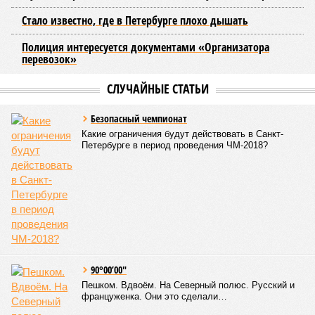
основ для будущего наземного метро. По его словам, шаги
в этом направлении уже предпринимаются, начиная с
запуска тактового движения пригородных электричек. В
2025 году такое движение было организовано на пяти
направлениях, а в апреле 2026 года открыли новое
направление от Балтийского вокзала до Гатчины.
Следующим важным этапом станет введение единого
билета, который позволит пассажирам пользоваться
скидками при пересадках между электричками и метро с
помощью карты «Подорожник».
Напомним, законодательное собрание Северной столицы в
ноябре прошлого года одобрило законопроект,
устанавливающий фиксированный тариф на
железнодорожные перевозки в черте города. Этот шаг
рассматривается как фундамент для создания сети
городского электрического наземного метро.
Предполагается, что единый тариф, ориентировочно в
пределах 60–69 рублей за поездку, обеспечит возможность
перевозить около 180 миллионов пассажиров в год.