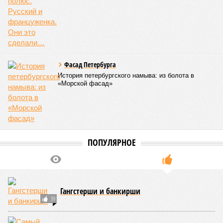
Запущенное в апреле этого года тактовое движение от
Балтийского вокзала до Гатчины стало шестым
направлением с таким режимом работы. В будние дни в
часы пик поезда на этом маршруте курсируют каждые
тридцать минут. Первое подобное направление,
соединившее Павловск и Витебский вокзал, было открыто
в декабре 2022 года. Тогда РЖД отмечали, что это решение
значительно сократит время ожидания для пассажиров в
часы пик, с планами сократить интервалы до десяти минут.
Екатерина Степанова
Опубликовано:
22.07.2026 18:47
Отредактировано:
22.07.2026 18:47
Снижение уровня
воды в Ладожском
озере почти на метр
ниже нормы
объяснили
КОММЕНТАРИИ
0