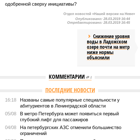
одобренной сверху инициативы?
Отдел новостей «Нашей версии на Неве»
Опубликовано:
28.03.2019 16:44
Отредактировано:
28.03.2019 16:45
Снижение уровня
воды в Ладожском
озере почти на метр
ниже нормы
объяснили
КОММЕНТАРИИ
0
Версия
//
Власть
//
В Северной столице готовятся к созданию наземного
метро
2082
Не только подземка
В Северной столице готовятся к созданию наземного
метро