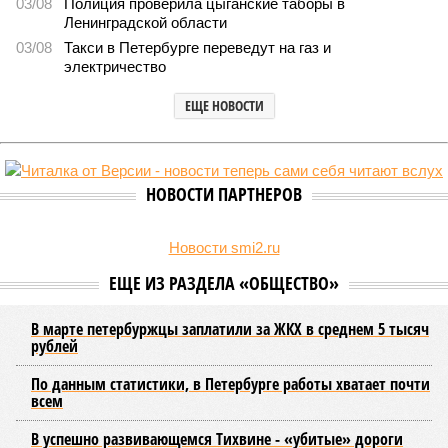
В Северной столице готовятся к созданию наземного метро (фото:
Telegram-канал губернатора Петербурга Александра Беглова)
Развитие Санкт-Петербурга включает в себя несколько ключевых
направлений в сфере транспорта, среди которых особое место
занимает создание системы наземного метро.
Этот проект призван дополнить существующие линии
метрополитена, а также облегчить дорожную обстановку в
городе. Для успешной реализации новой транспортной
системы планируется тесная интеграция пригородных
электричек в городскую транспортную сеть. Это
предполагает создание единой системы тарифов и
маршрутов, а также согласование расписаний электричек с
городским общественным транспортом.
Председатель Комитета по транспорту Санкт-Петербурга
Денис Минкин
заявил
о приоритетности формирования