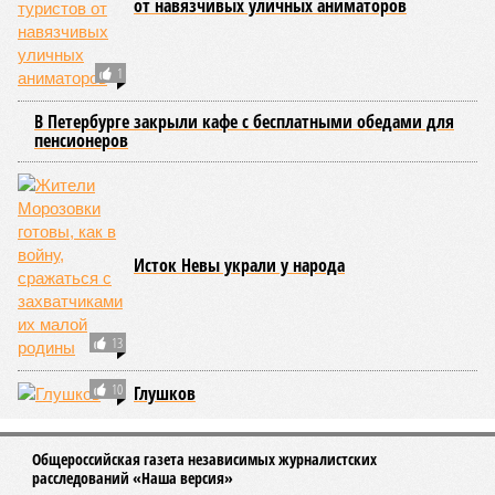
Названы главные мифы на тему летнего отключения горячей воды в
Петербурге (фото: pxhere.com)
Вокруг летних отключений горячей воды сложилось множество
разного рода домыслов, которые порой очень сильно мешают
жителям объективно оценивать складывающуюся ситуацию.
Об этом
заявила
глава управляющей компании «Кипроко»
Алёна Цыганкова
.
Например, многие ошибочно полагают, что воду отключает
управляющая компания, хотя на самом деле это делает
ресурсоснабжающая организация. Задача УК состоит в
том, чтобы подготовить внутридомовые системы и
возобновить подачу воды после завершения ремонтов.
Эксперт также обратила внимание, что длительные
перерывы в подаче горячей воды характерны только для
домов с централизованным теплоснабжением. Там, где
установлены собственные газовые котельные,