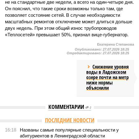
не на стандартные две недели, а всего на один-четыре дня.
Он пояснил, что такие сроки возможны только там, где
позволяет состояние сетей. В случае необходимости
масштабных ремонтов отключение может длиться дольше
двух недель. При этом общий износ трубопроводов
«Теплосетей» превышает 50%, признал вице-губернатор.
Екатерина Степанова
Опубликовано:
27.07.2026 18:25
Отредактировано:
27.07.2026 18:25
Снижение уровня
воды в Ладожском
озере почти на метр
ниже нормы
объяснили
КОММЕНТАРИИ
0
Версия
//
Власть
//
В Северной столице готовятся к созданию наземного
метро
2091
Не только подземка