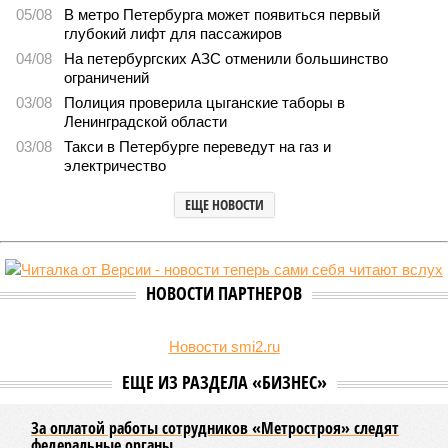
В Северной столице готовятся к созданию наземного
метро
В Северной столице готовятся к созданию наземного метро (фото:
Telegram-канал губернатора Петербурга Александра Беглова)
Развитие Санкт-Петербурга включает в себя несколько ключевых
направлений в сфере транспорта, среди которых особое место
занимает создание системы наземного метро.
Этот проект призван дополнить существующие линии
метрополитена, а также облегчить дорожную обстановку в
городе. Для успешной реализации новой транспортной
системы планируется тесная интеграция пригородных
электричек в городскую транспортную сеть. Это
предполагает создание единой системы тарифов и