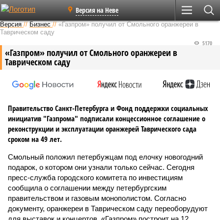
Версия на Неве
Версия
//
Бизнес
//
«Газпром» получил от Смольного оранжереи в
Таврическом саду
5170
«Газпром» получил от Смольного оранжереи в
Таврическом саду
Правительство Санкт-Петербурга и Фонд поддержки социальных
инициатив "Газпрома" подписали концессионное соглашение о
реконструкции и эксплуатации оранжерей Таврического сада
сроком на 49 лет.
Смольный положил петербужцам под елочку новогодний
подарок, о котором они узнали только сейчас. Сегодня
пресс-служба городского комитета по инвестициям
сообщила о соглашении между петербургским
правительством и газовым монополистом. Согласно
документу, оранжереи в Таврическом саду переоборудуют
для выставок и концертов. «Газпром» построит на 12