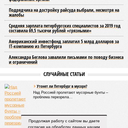
маршрутов, а также согласование расписаний электричек с
городским общественным транспортом.
Председатель Комитета по транспорту Санкт-Петербурга
Денис Минкин
заявил
о приоритетности формирования
основ для будущего наземного метро. По его словам, шаги
в этом направлении уже предпринимаются, начиная с
запуска тактового движения пригородных электричек. В
2025 году такое движение было организовано на пяти
направлениях, а в апреле 2026 года открыли новое
направление от Балтийского вокзала до Гатчины.
Следующим важным этапом станет введение единого
билета, который позволит пассажирам пользоваться
скидками при пересадках между электричками и метро с
помощью карты «Подорожник».
Напомним, законодательное собрание Северной столицы в
ноябре прошлого года одобрило законопроект,
устанавливающий фиксированный тариф на
железнодорожные перевозки в черте города. Этот шаг
Продолжая работу с сайтом вы даете
рассматривается как фундамент для создания сети
согласие на обработку данных нашим
городского электрического наземного метро.