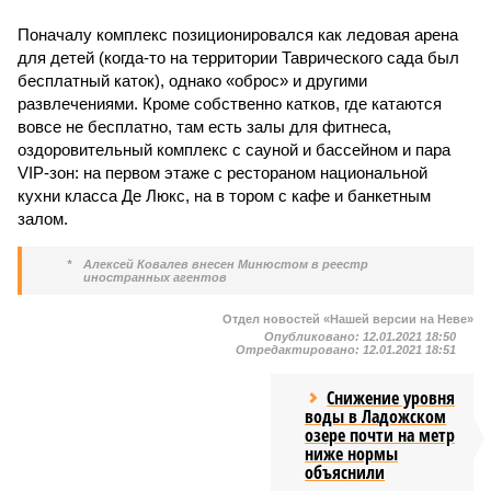
Поначалу комплекс позиционировался как ледовая арена
для детей (когда-то на территории Таврического сада был
бесплатный каток), однако «оброс» и другими
развлечениями. Кроме собственно катков, где катаются
вовсе не бесплатно, там есть залы для фитнеса,
оздоровительный комплекс с сауной и бассейном и пара
VIP-зон: на первом этаже с рестораном национальной
кухни класса Де Люкс, на в тором с кафе и банкетным
залом.
*
Алексей Ковалев внесен Минюстом в реестр
иностранных агентов
Отдел новостей «Нашей версии на Неве»
Опубликовано:
12.01.2021 18:50
Отредактировано:
12.01.2021 18:51
Снижение уровня
воды в Ладожском
озере почти на метр
ниже нормы
объяснили