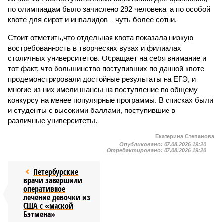
по олимпиадам было зачислено 292 человека, а по особой
квоте для сирот и инвалидов – чуть более сотни.
Стоит отметить,что отдельная квота показала низкую
востребованность в творческих вузах и филиалах
столичных университетов. Обращает на себя внимание и
тот факт, что большинство поступивших по данной квоте
продемонстрировали достойные результаты на ЕГЭ, и
многие из них имели шансы на поступление по общему
конкурсу на менее популярные программы. В списках были
и студенты с высокими баллами, поступившие в
различные университеты.
Екатерина Степанова
Опубликовано:
07.08.2026 19:20
Отредактировано:
07.08.2026 19:20
Петербурские
врачи завершили
оперативное
лечение девочки из
США с «маской
Бэтмена»