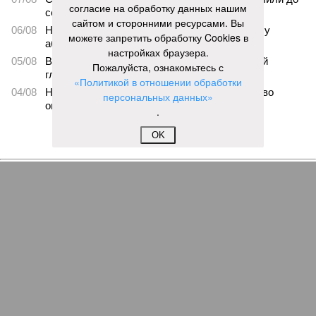
согласие на обработку данных нашим
середины ноября
сайтом и сторонними ресурсами. Вы
06/08
Названы самые популярные специальности у
можете запретить обработку Cookies в
абитуриентов в Ленинградской области
настройках браузера.
05/08
В метро Петербурга может появиться первый
Пожалуйста, ознакомьтесь с
глубокий лифт для пассажиров
«Политикой в отношении обработки
04/08
На петербургских АЗС отменили большинство
персональных данных»
ограничений
.
ЕЩЕ НОВОСТИ
OK
НОВОСТИ ПАРТНЕРОВ
Новости smi2.ru
ЕЩЕ ИЗ РАЗДЕЛА «ОБЩЕСТВО»
Диетическое куриное мясо