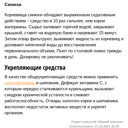
Синюха
Корневища синюхи обладают выраженным седативным
действием – средство в 10 раз сильнее, чем корни
валерианы. Сырье заливают горячей водой, закрывают
крышкой, ставят на водяную баню и нагревают 15 минут.
Затем отвар фильтруют, выжимают жидкость из корневищ и
доливают кипяченой воды до восстановления
первоначального объема. Пьют по столовой ложке трижды
в день. Дозировку не увеличивать!
Укрепляющие средства
В качестве общеукрепляющих средств можно применять
золотой корень
и шиповник. Дефицит витамина С, с
которым нередко сталкиваются курильщики, вызывает
синдром хронической усталости и снижает
работоспособность. Отвары золотого корня и шиповника
восполнят недостаток активных веществ и укрепят
организм.
Отдел новостей «Нашей версии»
Опубликовано:
17.12.2021 11:30