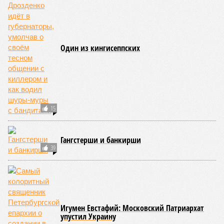
больше, чем годом ранее.
Лидером по зачислению по отдельной квоте вновь стал
Политех, где эти студенты заняли около 10% от общего
числа бюджетных мест, причем 132 человека поступили
без экзаменов. В СПбГУ по квоте зачислено 339 человек,
из них 164 без вступительных испытаний. Для сравнения,
по олимпиадам было зачислено 292 человека, а по особой
квоте для сирот и инвалидов – чуть более сотни.
Стоит отметить,что отдельная квота показала низкую
востребованность в творческих вузах и филиалах
столичных университетов. Обращает на себя внимание и
тот факт, что большинство поступивших по данной квоте
продемонстрировали достойные результаты на ЕГЭ, и
многие из них имели шансы на поступление по общему
конкурсу на менее популярные программы. В списках были
и студенты с высокими баллами, поступившие в
различные университеты.
Екатерина Степанова
Опубликовано:
07.08.2026 19:20
Отредактировано:
07.08.2026 19:20