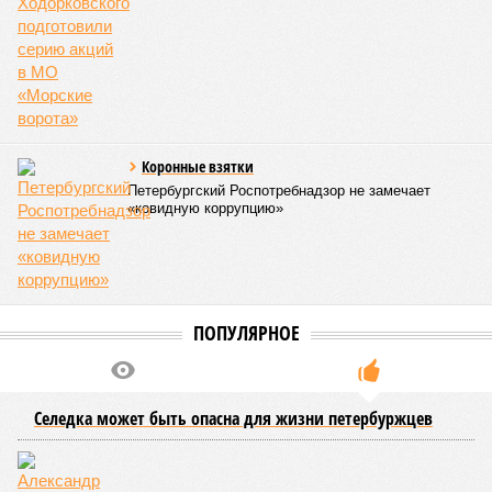
приоритетного этапа зачисления передаются на общий
конкурс.
В 2025 году условия квоты были расширены, включив
детей военнослужащих, участвующих в боевых действиях,
в том числе на приграничных территориях. Порядок
распределения мест изменился в 2026 году: теперь
университеты получили возможность перераспределять
места между льготными категориями. Если количество
заявок на целевое обучение оказывалось меньше
выделенных мест, остаток мог быть направлен на
отдельную квоту. Ранее незаполненные места
автоматически переходили в общий конкурс, но теперь они
в первую очередь предлагаются участникам СВО и их
детям.
В 2023 году по квоте для военнослужащих и их детей было
зачислено 644 человека, в 2024 году – 1252, а в 2025 году –
более 2400. В этом году, по подсчетам «Фонтанки»,
основанным на открытых данных, в 44 вузах города по
данной квоте было зачислено 3383 человека, что на 40%