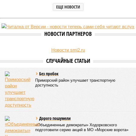
В текущем году в высшие учебные заведения Петербурга по
специальной квоте для участников СВО и их детей зачислено
свыше 3,4 тысячи студентов, что значительно превышает
прошлогодние показатели.
Примечательно, что значительная часть из них получила
бюджетные места без вступительных испытаний, а те, кто
сдавал ЕГЭ, показали минимально необходимые
результаты. Анализ приказов о зачислении, проведенный
изданием «Фонтанка»,
выявил
популярные направления и
объемы приема по данной категории.
Данная квота была введена четыре года назад, заменив
собой ранее существовавшую особую льготу для детей-
инвалидов и сирот, которые поступали по упрощенной
процедуре с более низкими проходными баллами.
Военнослужащие и их дети были выделены в отдельную
группу. Ежегодно для них, как и для целевиков и
льготников, резервируется 10% бюджетных мест по всем
специальностям. Неосвоенные места к концу