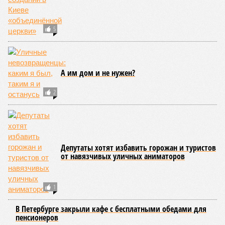
Петербурские
врачи завершили
оперативное
лечение девочки из
США с «маской
Бэтмена»
КОММЕНТАРИИ
0
Версия
//
Власть
//
Названы главные мифы на тему летнего отключения
горячей воды в Петербурге
1610
Домыслы и реальность
Названы главные мифы на тему летнего отключения
горячей воды в Петербурге
Названы главные мифы на тему летнего отключения горячей воды в
Петербурге (фото: pxhere.com)