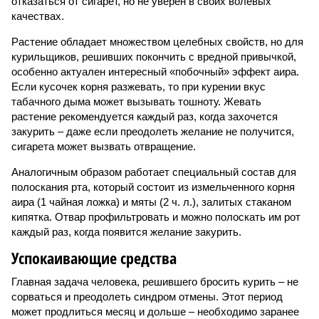
отказаться от сигарет, но не уверен в своих волевых
качествах.
Растение обладает множеством целебных свойств, но для
курильщиков, решивших покончить с вредной привычкой,
особенно актуален интересный «побочный» эффект аира.
Если кусочек корня разжевать, то при курении вкус
табачного дыма может вызывать тошноту. Жевать
растение рекомендуется каждый раз, когда захочется
закурить – даже если преодолеть желание не получится,
сигарета может вызвать отвращение.
Аналогичным образом работает специальный состав для
полоскания рта, который состоит из измельченного корня
аира (1 чайная ложка) и мяты (2 ч. л.), залитых стаканом
кипятка. Отвар профильтровать и можно полоскать им рот
каждый раз, когда появится желание закурить.
Успокаивающие средства
Главная задача человека, решившего бросить курить – не
сорваться и преодолеть синдром отмены. Этот период
может продлиться месяц и дольше – необходимо заранее