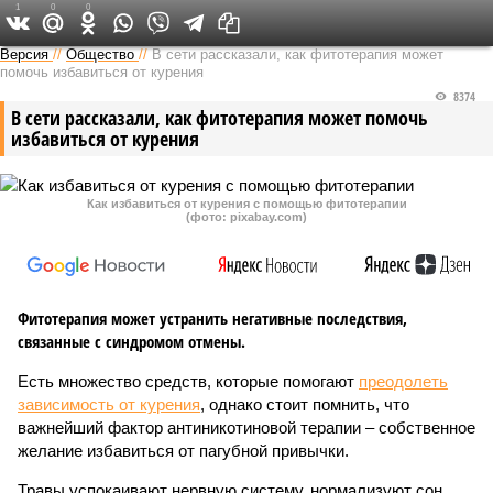
1
0
0
Версия на Неве
Версия
//
Общество
//
В сети рассказали, как фитотерапия может
помочь избавиться от курения
8374
В сети рассказали, как фитотерапия может помочь
избавиться от курения
Как избавиться от курения с помощью фитотерапии
(фото: pixabay.com)
Фитотерапия может устранить негативные последствия,
связанные с синдромом отмены.
Есть множество средств, которые помогают
преодолеть
зависимость от курения
, однако стоит помнить, что
важнейший фактор антиникотиновой терапии – собственное
желание избавиться от пагубной привычки.
Травы успокаивают нервную систему, нормализуют сон,