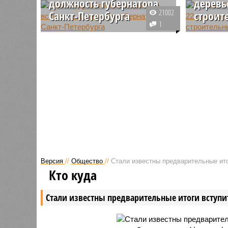
должность губернатора
деревь
21002
Санкт-Петербурга
строит
1
В городском парламенте Санкт-
В Санкт-
Петербурга озвучили результаты
скандал 
прошедших выборов губернатора
городско
города федерального значения,
благоуст
после чего Александр Беглов
порубочн
вступил в должность.
и переса
деревьев 
Версия
//
Общество
//
Стали известны предварительные ито
Кто куда
Стали известны предварительные итоги вступи