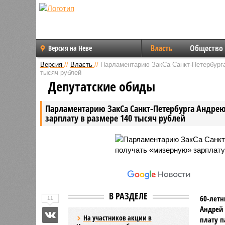
Власть
Общество
Версия на Неве
Версия
//
Власть
//
Парламентарию ЗакСа Санкт-Петербурга
тысяч рублей
Депутатские обиды
Парламентарию ЗакСа Санкт-Петербурга Андре
зарплату в размере 140 тысяч рублей
В РАЗДЕЛЕ
60-летн
11
Андрей 
На участников акции в
плату п