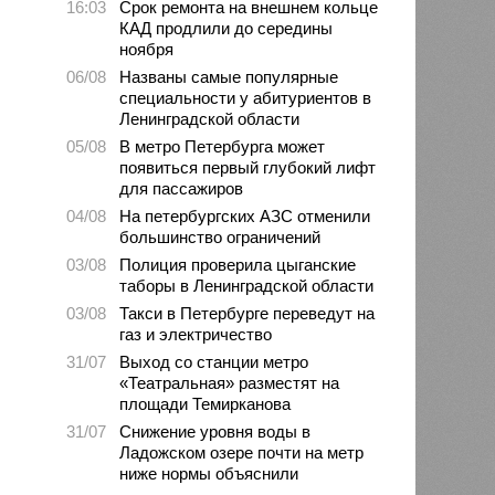
16:03
Срок ремонта на внешнем кольце
КАД продлили до середины
ноября
06/08
Названы самые популярные
специальности у абитуриентов в
Ленинградской области
05/08
В метро Петербурга может
появиться первый глубокий лифт
для пассажиров
04/08
На петербургских АЗС отменили
большинство ограничений
03/08
Полиция проверила цыганские
таборы в Ленинградской области
03/08
Такси в Петербурге переведут на
газ и электричество
31/07
Выход со станции метро
«Театральная» разместят на
площади Темирканова
31/07
Снижение уровня воды в
Ладожском озере почти на метр
ниже нормы объяснили