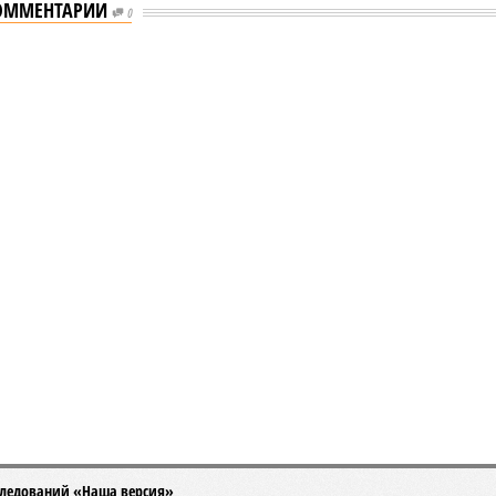
ОММЕНТАРИИ
0
 отключения горячей воды в Петербурге
ения горячей воды в Петербурге
тнего отключения горячей воды в Петербурге (фото:
pxhere.com)
летних отключений горячей воды сложилось множество
 рода домыслов, которые порой очень сильно мешают
м объективно оценивать складывающуюся ситуацию.
ом
заявила
глава управляющей компании «Кипроко»
 Цыганкова
.
ер, многие ошибочно полагают, что воду отключает