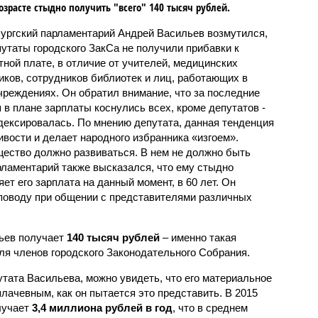
озрасте стыдно получить "всего" 140 тысяч рублей.
ургский парламентарий Андрей Васильев возмутился,
путаты городского ЗакСа не получили прибавки к
тной плате, в отличие от учителей, медицинских
иков, сотрудников библиотек и лиц, работающих в
чреждениях. Он обратил внимание, что за последние
в плане зарплаты коснулись всех, кроме депутатов -
ндексировалась. По мнению депутата, данная тенденция
вости и делает народного избранника «изгоем».
ество должно развиваться. В нем не должно быть
арламентарий также высказался, что ему стыдно
ет его зарплата на данный момент, в 60 лет. Он
поводу при общении с представителями различных
льев получает
140 тысяч рублей
– именно такая
ля членов городского Законодательного Собрания.
тата Васильева, можно увидеть, что его материальное
лачевным, как он пытается это представить. В 2015
лучает
3,4 миллиона рублей в год
, что в среднем