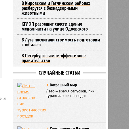
В Кировском и Гатчинском районах
разберутся с безнадзорными
животными
КГИОП разрешит снести здание
медсанчасти на улице Одоевского
В Луге посчитали стоимость подготовки
к юбилею
В Петербурге самое эффективное
правительство
СЛУЧАЙНЫЕ СТАТЬИ
Вчерашний мир
Лето – время отпусков, пик
туристических поездок
29
Квота уходит в Латвию