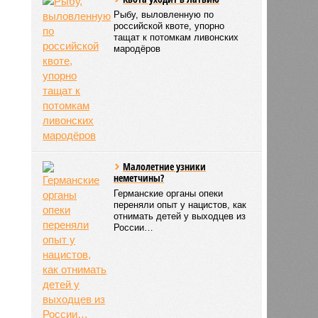
Рыбу, выловленную по
российской квоте, упорно
тащат к потомкам ливонских
мародёров
Малолетние узники
неметчины?
Германские органы опеки
переняли опыт у нацистов, как
отнимать детей у выходцев из
России…