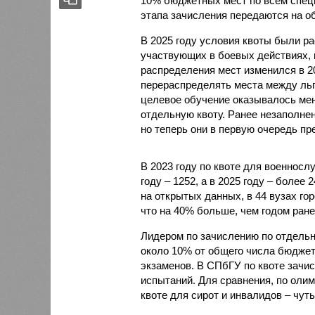
10% бюджетных мест по всем специ
этапа зачисления передаются на о
В 2025 году условия квоты были р
участвующих в боевых действиях, 
распределения мест изменился в 2
перераспределять места между льг
целевое обучение оказывалось мен
отдельную квоту. Ранее незаполне
но теперь они в первую очередь пр
В 2023 году по квоте для военносл
году – 1252, а в 2025 году – более
на открытых данных, в 44 вузах го
что на 40% больше, чем годом ране
Лидером по зачислению по отдельно
около 10% от общего числа бюджет
экзаменов. В СПбГУ по квоте зачис
испытаний. Для сравнения, по олим
квоте для сирот и инвалидов – чуть