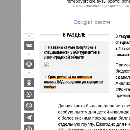
Стали известны предварительные 
В РАЗДЕЛЕ
В текущ
0
специал
Названы самые популярные
3,4 тыс
специальности у абитуриентов в
показат
0
Ленинградской области
Примеч
бюджет
0
Срок ремонта на внешнем
сдавал
кольце КАД продлили до середины
Анализ
ноября
«Фонта
приема
Данная квота была введена четыре
особую льготу для детей-инвалидо
с более низкими проходными балл
отдельную группу. Ежегодно для них