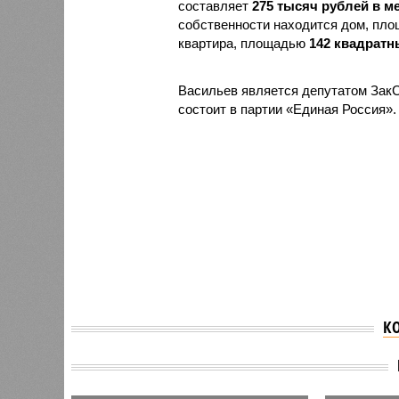
составляет
275 тысяч рублей в м
собственности находится дом, пло
квартира, площадью
142 квадратн
Васильев является депутатом ЗакС
состоит в партии «Единая Россия».
К
Александр Беглов
В Санк
официально вступил в
вырубя