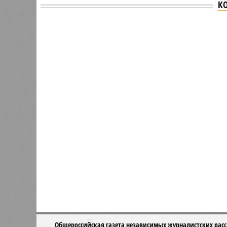
К
Версия
//
Власть
//
Названы главные мифы на тему летнего
Домыслы и реальность
Названы главные мифы на тему летнего отключ
Названы главные мифы на тему ле
В РАЗДЕЛЕ
Вокруг 
0
разного
День ВМФ в Петербурге отметят
жителя
без главного военно-морского
0
парада и салюта
Об эт
Алёна
0
Наприм