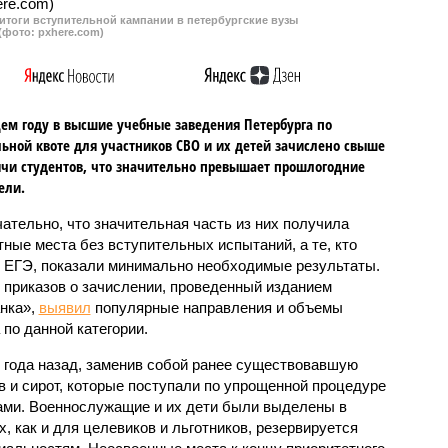
итоги вступительной кампании в петербургские вузы
(фото: pxhere.com)
ем году в высшие учебные заведения Петербурга по
ьной квоте для участников СВО и их детей зачислено свыше
ячи студентов, что значительно превышает прошлогодние
ели.
ательно, что значительная часть из них получила
ные места без вступительных испытаний, а те, кто
 ЕГЭ, показали минимально необходимые результаты.
 приказов о зачислении, проведенный изданием
нка»,
выявил
популярные направления и объемы
 по данной категории.
 года назад, заменив собой ранее существовавшую
в и сирот, которые поступали по упрощенной процедуре
ами. Военнослужащие и их дети были выделены в
, как и для целевиков и льготников, резервируется