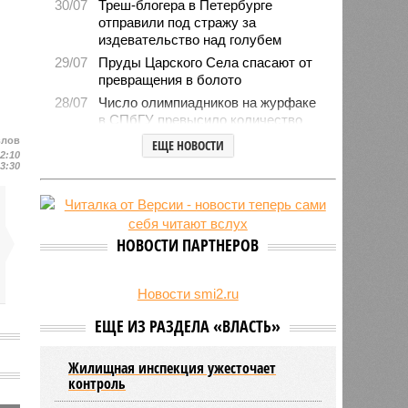
30/07
Треш-блогера в Петербурге
отправили под стражу за
издевательство над голубем
29/07
Пруды Царского Села спасают от
превращения в болото
28/07
Число олимпиадников на журфаке
в СПбГУ превысило количество
бюджетных мест
влов
ЕЩЕ НОВОСТИ
12:10
27/07
Рейды против подростков-
13:30
неформалов проведут в городе на
Неве
27/07
Оплатить проезд в наземном
транспорте Петербурга можно
НОВОСТИ ПАРТНЕРОВ
будет по геолокации
24/07
Власти поручили сократить сроки
отключения горячей воды в
Новости smi2.ru
Петербурге
ЕЩЕ ИЗ РАЗДЕЛА «ВЛАСТЬ»
Жилищная инспекция ужесточает
контроль