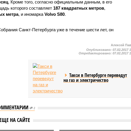
есяц
. Кроме того, согласно официальным данным, в его
щадь которого составляет
187 квадратных метров
,
ых метра
, и иномарка
Volvo S80
.
обрания Санкт-Петербурга уже в течение шести лет, он
Алексей Па
Опубликовано:
07.02.2017 
Отредактировано:
07.02.2017 
Такси в Петербурге переведут
на газ и электричество
ОММЕНТАРИИ
0
т-Петербурге
ЕЩЕ НА САЙТЕ
т более 22 тысяч