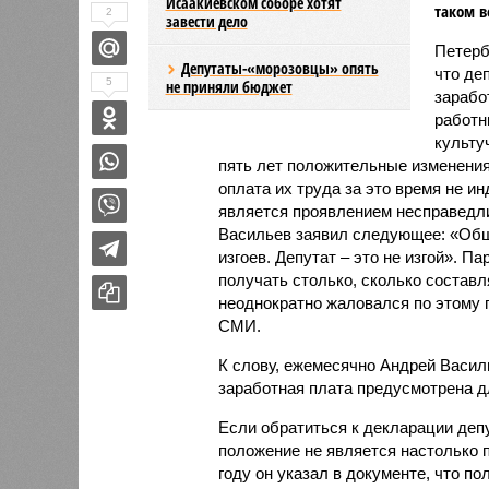
Исаакиевском соборе хотят
таком в
2
завести дело
Петерб
Депутаты-«морозовцы» опять
что де
5
не приняли бюджет
зарабо
работн
культу
пять лет положительные изменения 
оплата их труда за это время не и
является проявлением несправедли
Васильев заявил следующее: «Общ
изгоев. Депутат – это не изгой». П
получать столько, сколько составля
неоднократно жаловался по этому 
СМИ.
К слову, ежемесячно Андрей Васи
заработная плата предусмотрена д
Если обратиться к декларации депу
положение не является настолько п
году он указал в документе, что по