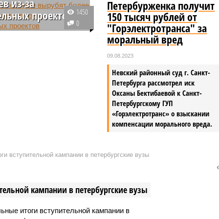
ев из-за
Петербурженка получит
1450
ельных проектов
150 тысяч рублей от
0
"Горэлектротранса" за
Петербурге разгорается
моральный вред
вокруг решения
го Комитета по
09.08.2023
ройству выдать
Невский районный суд г. Санкт-
ые билеты на вырубку
Петербурга рассмотрел иск
дку более чем 22 тысяч
Оксаны Бектибаевой к Санкт-
и кустарников.
Петербургскому ГУП
«Горэлектротранс» о взыскании
компенсации морального вреда.
ги вступительной кампании в петербургские вузы
тельной кампании в петербургские вузы