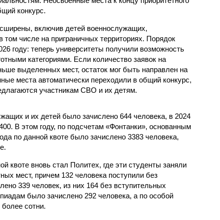
альностям. Неосвоенные места к концу приоритетного
бщий конкурс.
асширены, включив детей военнослужащих,
в том числе на приграничных территориях. Порядок
026 году: теперь университеты получили возможность
отными категориями. Если количество заявок на
ьше выделенных мест, остаток мог быть направлен на
нные места автоматически переходили в общий конкурс,
едлагаются участникам СВО и их детям.
ужащих и их детей было зачислено 644 человека, в 2024
 2400. В этом году, по подсчетам «Фонтанки», основанным
рода по данной квоте было зачислено 3383 человека,
е.
й квоте вновь стал Политех, где эти студенты заняли
ных мест, причем 132 человека поступили без
лено 339 человек, из них 164 без вступительных
пиадам было зачислено 292 человека, а по особой
 более сотни.