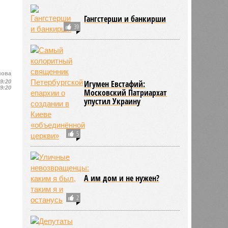
Гангстерши и банкирши
39
нова
19:20
Игумен Евстафий:
19:20
Московский Патриархат
упустил Украину
5
А им дом и не нужен?
2