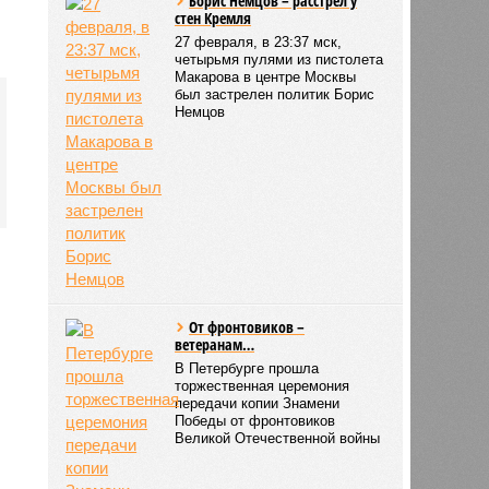
Борис Немцов – расстрел у
стен Кремля
27 февраля, в 23:37 мск,
четырьмя пулями из пистолета
Макарова в центре Москвы
был застрелен политик Борис
Немцов
1376
От фронтовиков –
ветеранам…
В Петербурге прошла
торжественная церемония
передачи копии Знамени
Победы от фронтовиков
Великой Отечественной войны