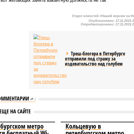
а вот желающих занять вакантную должность не так
Отдел новостей «Нашей версии на Н
Опубликовано:
17.11.2015 
Отредактировано:
17.11.2015 
Треш-блогера в Петербурге
отправили под стражу за
издевательство над голубем
ОММЕНТАРИИ
2
ЕЩЕ НА САЙТЕ
рбургском метро
Кольцевую в
ся бесплатный Wi-
петербургском метро