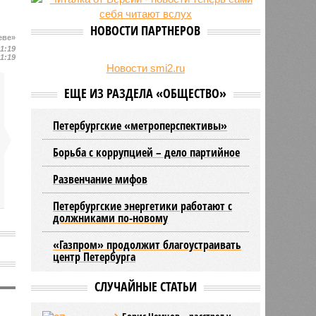
23/07
Новую категорию водительских
прав предложили ввести в
НОВОСТИ ПАРТНЕРОВ
Петербурге
еве»
21:19
22/07
Ленинградская область вошла в
21:19
число опасных регионов по
Новости smi2.ru
клещевому энцефалиту
ЕЩЕ ИЗ РАЗДЕЛА «ОБЩЕСТВО»
Петербургские «метроперспективы»
Борьба с коррупцией – дело партийное
Развенчание мифов
Петербургские энергетики работают с
должниками по-новому
«Газпром» продолжит благоустраивать
центр Петербурга
СЛУЧАЙНЫЕ СТАТЬИ