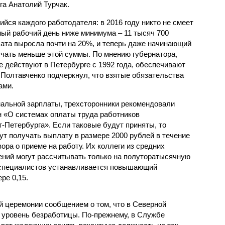
а Анатолий Турчак.
йся каждого работодателя: в 2016 году никто не смеет
ный рабочий день ниже минимума – 11 тысяч 700
лата выросла почти на 20%, и теперь даже начинающий
чать меньше этой суммы. По мнению губернатора,
 действуют в Петербурге с 1992 года, обеспечивают
 Полтавченко подчеркнул, что взятые обязательства
ами.
альной зарплаты, трехсторонники рекомендовали
н «О системах оплаты труда работников
-Петербурга». Если таковые будут приняты, то
ут получать выплату в размере 2000 рублей в течение
ора о приеме на работу. Их коллеги из средних
ний могут рассчитывать только на полуторатысячную
х специалистов устанавливается повышающий
ре 0,15.
й церемонии сообщением о том, что в Северной
 уровень безработицы. По-прежнему, в Службе