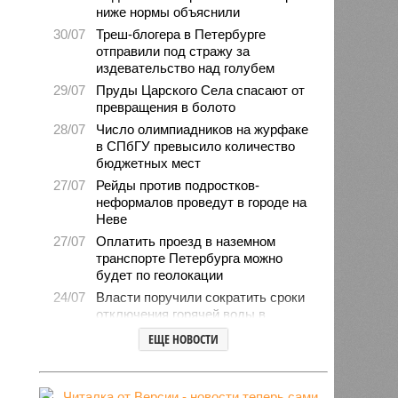
ниже нормы объяснили
30/07
Треш-блогера в Петербурге
отправили под стражу за
издевательство над голубем
29/07
Пруды Царского Села спасают от
превращения в болото
28/07
Число олимпиадников на журфаке
в СПбГУ превысило количество
бюджетных мест
27/07
Рейды против подростков-
неформалов проведут в городе на
Неве
27/07
Оплатить проезд в наземном
транспорте Петербурга можно
будет по геолокации
24/07
Власти поручили сократить сроки
отключения горячей воды в
Петербурге
ЕЩЕ НОВОСТИ
24/07
День ВМФ в Петербурге отметят
без главного военно-морского
парада и салюта