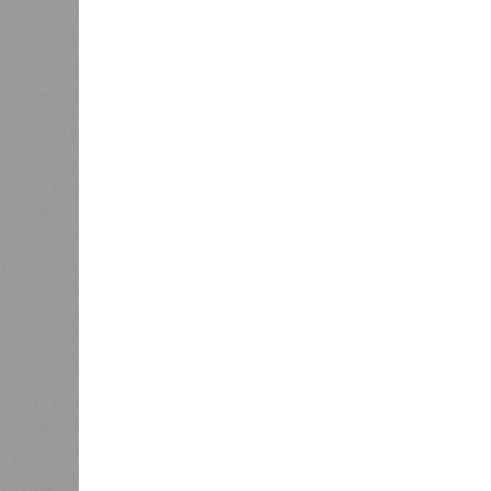
трубопроводы проверяют посредст
слабые места до наступления зимн
«Сегодня жители уже не столько п
привычного комфорта. Поэтому за
сроки отключений»,
– резюмировал
счет проведения модернизации те
инфраструктуры.
Ранее в Госдуме отмечали, что в к
частично могут исчезнуть через 5–
замена 70–80% изношенных труб.
Напомним, вице-губернатор Север
прошлой неделе
заявил
, что тепл
максимально сократить продолжите
около пяти тысяч домой, по его сл
на один-четыре дня. Он пояснил, ч
состояние сетей. В случае необх
длиться дольше двух недель. При 
превышает 50%, признал вице-губе