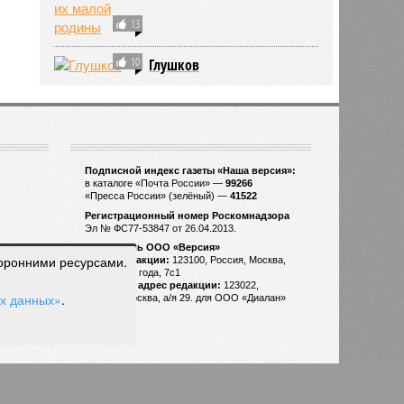
13
10
Глушков
Подписной индекс газеты «Наша версия»:
в каталоге «Почта России» —
99266
«Пресса России» (зелёный) —
41522
Регистрационный номер Роскомнадзора
Эл № ФС77-53847 от 26.04.2013.
Учредитель ООО «Версия»
торонними ресурсами.
Адрес редакции:
123100, Россия, Москва,
улица 1905 года, 7с1
Почтовый адрес редакции:
123022,
ых данных»
.
Россия, Москва, а/я 29. для ООО «Диалан»