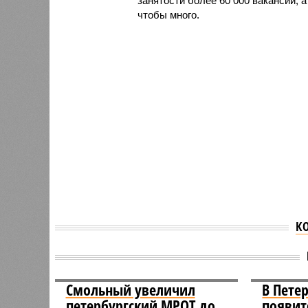
занятости более 60 000 вакансий, 
чтобы много.
К
Смольный увеличил
В Пете
петербургский МРОТ до
появит