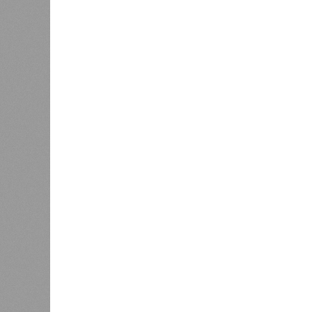
В РАЗДЕЛЕ
Вокруг 
0
разного
День ВМФ в Петербурге отметят
жителя
без главного военно-морского
0
парада и салюта
Об эт
Алёна
0
Наприм
Власти поручили сократить
сроки отключения горячей воды в
управл
Петербурге
ресурс
чтобы 
подачу
Эксперт также обратила внимание,
характерны только для домов с це
установлены собственные газовые 
дней. Именно поэтому жители сосе
Ещё один распространённый миф –
бездействуют. На деле именно лет