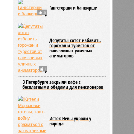
нова
Гангстерши и банкирши
18:25
38
18:25
Депутаты хотят избавить
горожан и туристов от
навязчивых уличных
аниматоров
1
В Петербурге закрыли кафе с
бесплатными обедами для пенсионеров
Исток Невы украли у
народа