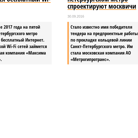
спроектируют москвичи
30.09.2016
е 2017 года на пятой
Стало известно имя победителя
тербургского метро
тендера на предпроектные работы
 бесплатный Интернет.
по прокладке кольцевой линии
ой Wi-Fi сетей займется
Санкт-Петербургского метро. Им
кая компания «Максима
стала московская компания АО
.
«Метрогипротранс».
 отключения горячей воды в Петербурге
ения горячей воды в Петербурге
тнего отключения горячей воды в Петербурге (фото:
pxhere.com)