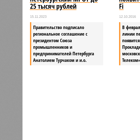
25 тысяч рублей
Fi
15.11.2023
12.10.2016
Правительство подписало
В феврал
региональное соглашение с
линии пе
президентом Союза
появится
промышленников и
Прокладк
предпринимателей Петербурга
московс
Анатолием Турчаком и и.о.
Телеком»
Версия
//
Власть
//
Названы главные мифы на тему летнего
Домыслы и реальность
Названы главные мифы на тему летнего отключ
Названы главные мифы на тему ле