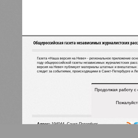
Общероссийская газета независимых журналистских рас
Газета «Наша версия на Неве» - региональное приложение ос
году общероссийской газеты независимых журналистских рас
версия на Неве» публикует материалы штатных и внештатных 
следит за событиями, происходящими в Санкт-Петербурге и Ле
Продолжая работу с 
Пожалуйст
Адрес:
194044, Санкт-Петербург,
Беловодский пер., д. 3 , лит. Т, офис
15
© «Ве