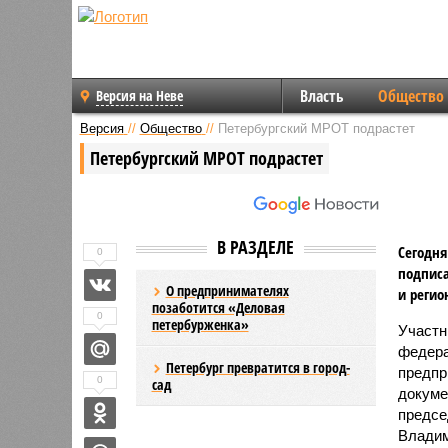
Власть
Общество
Версия на Неве
Версия
//
Общество
//
Петербургский МРОТ подрастет
Петербургский МРОТ подрастет
В РАЗДЕЛЕ
Сегодня
0
подписа
О предпринимателях
и регио
позаботится «Деловая
0
петербурженка»
Участн
федера
Петербург превратится в город-
предпр
0
сад
докуме
предсе
Владим