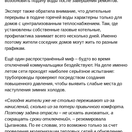
возобновить подачу воды после завершения ремонтов.
Эксперт также обратила внимание, что длительные
перерывы в подаче горячей воды характерны только для
домов с централизованным теплоснабжением. Там, где
установлены собственные газовые котельные,
профилактика занимает всего несколько дней. Именно
поэтому жители соседних домов могут жить по разным
графикам.
Ещё один распространённый миф – будто во время
отключений коммунальщики бездействуют. На деле именно
летом сети проходят наиболее серьёзное испытание:
трубопроводы проверяют посредством создания
повышенного давления, чтобы выявить слабые места до
наступления зимних холодов.
«Сегодня жители уже не столько переживают из-за
начислений, сколько из-за потери привычного комфорта.
Поэтому задача отрасли – не искать виноватых, а
сокращать сроки отключений»,
– резюмировала
Цыганкова. По ее словам, это возможно только за счет
проведения модернизации тепловых сетей и обновлению