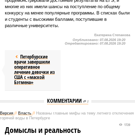
продемонстрировали достойные результаты на ЕГЭ, и
многие из них имели шансы на поступление по общему
конкурсу на менее популярные программы. В списках были
и студенты с высокими баллами, поступившие в
различные университеты.
Екатерина Степанова
Опубликовано:
07.08.2026 19:20
Отредактировано:
07.08.2026 19:20
Петербурские
врачи завершили
оперативное
лечение девочки из
США с «маской
Бэтмена»
КОММЕНТАРИИ
0
Версия
//
Власть
//
Названы главные мифы на тему летнего отключения
горячей воды в Петербурге
1720
Домыслы и реальность