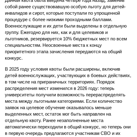
Данная квота была введена четыре года назад, заменив
собой ранее существовавшую особую льготу для детей-
инвалидов и сирот, которые поступали по упрощенной
процедуре с более низкими проходными баллами.
Военнослужащие и их дети были выделены в отдельную
группу. Ежегодно для них, как и для целевиков и
льготников, резервируется 10% бюджетных мест по всем
специальностям. Неосвоенные места к концу
приоритетного этапа зачисления передаются на общий
конкурс.
В 2025 году условия квоты были расширены, включив
детей военнослужащих, участвующих в боевых действиях,
в том числе на приграничных территориях. Порядок
распределения мест изменился в 2026 году: теперь
университеты получили возможность перераспределять
места между льготными категориями. Если количество
заявок на целевое обучение оказывалось меньше
выделенных мест, остаток мог быть направлен на
отдельную квоту. Ранее незаполненные места
автоматически переходили в общий конкурс, но теперь они
в первую очередь предлагаются участникам СВО и их