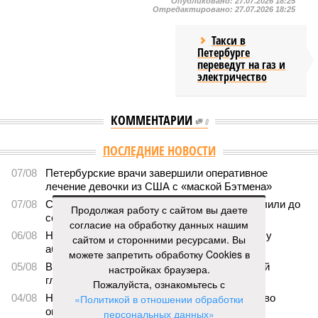
Опубликовано:
27.07.2026 18:25
Отредактировано:
27.07.2026 18:25
Такси в
Петербурге
переведут на газ и
электричество
КОММЕНТАРИИ
0
ПОСЛЕДНИЕ НОВОСТИ
07/08
Петербурские врачи завершили оперативное
лечение девочки из США с «маской Бэтмена»
07/08
Срок ремонта на внешнем кольце КАД продлили до
Продолжая работу с сайтом вы даете
середины ноября
согласие на обработку данных нашим
06/08
Названы самые популярные специальности у
сайтом и сторонними ресурсами. Вы
абитуриентов в Ленинградской области
можете запретить обработку Cookies в
05/08
В метро Петербурга может появиться первый
настройках браузера.
глубокий лифт для пассажиров
Пожалуйста, ознакомьтесь с
04/08
На петербургских АЗС отменили большинство
«Политикой в отношении обработки
ограничений
персональных данных»