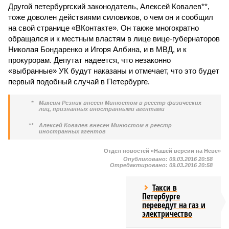
Другой петербургский законодатель, Алексей Ковалев**,
тоже доволен действиями силовиков, о чем он и сообщил
на свой странице «ВКонтакте». Он также многократно
обращался и к местным властям в лице вице-губернаторов
Николая Бондаренко и Игоря Албина, и в МВД, и к
прокурорам. Депутат надеется, что незаконно
«выбранные» УК будут наказаны и отмечает, что это будет
первый подобный случай в Петербурге.
*
Максим Резник внесен Минюстом в реестр физических
лиц, признанных иностранными агентами
**
Алексей Ковалев внесен Минюстом в реестр
иностранных агентов
Отдел новостей «Нашей версии на Неве»
Опубликовано:
09.03.2016 20:58
Отредактировано:
09.03.2016 20:58
Такси в
Петербурге
переведут на газ и
электричество