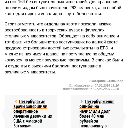
из них 164 без вступительных испытаний. Для сравнения,
по олимпиадам было зачислено 292 человека, а по особой
квоте для сирот и инвалидов – чуть более сотни.
Стоит отметить,что отдельная квота показала низкую
востребованность в творческих вузах и филиалах
столичных университетов. Обращает на себя внимание и
тот факт, что большинство поступивших по данной квоте
продемонстрировали достойные результаты на ЕГЭ, и
многие из них имели шансы на поступление по общему
конкурсу на менее популярные программы. В списках были
и студенты с высокими баллами, поступившие в
различные университеты.
Екатерина Степанова
Опубликовано:
07.08.2026 19:20
Отредактировано:
07.08.2026 19:20
Петербурские
Петербурженке
врачи завершили
ошибочно
оперативное
начислили долг
лечение девочки из
более 40 млн
США с «маской
рублей за
Бэтмена»
неоплаченную