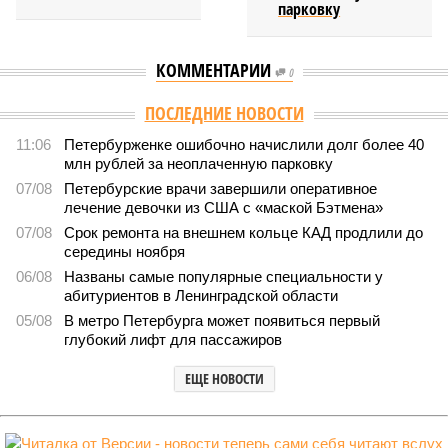
парковку
КОММЕНТАРИИ
0
Версия
//
Власть
//
Названы главные мифы на тему летнего отключения
горячей воды в Петербурге
1888
Домыслы и реальность
Названы главные мифы на тему летнего отключения
горячей воды в Петербурге
Названы главные мифы на тему летнего отключения горячей воды в
Петербурге (фото: pxhere.com)
Вокруг летних отключений горячей воды сложилось множество
разного рода домыслов, которые порой очень сильно мешают