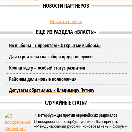
жителям объективно оценивать складывающуюся ситуацию.
Об этом
заявила
глава управляющей компании «Кипроко»
Алёна Цыганкова
.
Например, многие ошибочно полагают, что воду отключает
управляющая компания, хотя на самом деле это делает
ресурсоснабжающая организация. Задача УК состоит в
том, чтобы подготовить внутридомовые системы и
возобновить подачу воды после завершения ремонтов.
Эксперт также обратила внимание, что длительные
перерывы в подаче горячей воды характерны только для
домов с централизованным теплоснабжением. Там, где
установлены собственные газовые котельные,
профилактика занимает всего несколько дней. Именно
поэтому жители соседних домов могут жить по разным
графикам.
Ещё один распространённый миф – будто во время
отключений коммунальщики бездействуют. На деле именно
летом сети проходят наиболее серьёзное испытание:
трубопроводы проверяют посредством создания