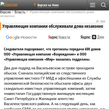
Версия на Неве
Версия
//
Власть
//
Управляющие компании обслуживали дома
незаконно
3439
Управляющие компании обслуживали дома незаконно
Следователи подозревают, что протоколы передачи 600 домов
ООО «Управляющая компания «Возрождение» и ООО
«Управляющая компания «Мир» оказались подделаны.
Два дня подряд на Васильевском острове проходили
обыски. Сначала полицейские из следственного
управления местного ГУ МВД и эфэсбешники из Службы
экономической безопасности обыскали офисы двух
скандально известных управляющих компаний, затем
«навестили» Государственную жилищную инспекцию
Санкт-Петербурга и Жилищное агентство
Василеостровского района. А на следующий день, как
сообщают СМИ, та же следственная группа наведалась и в