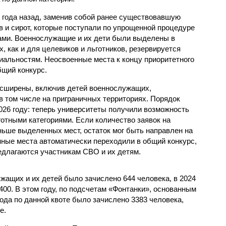
 года назад, заменив собой ранее существовавшую
в и сирот, которые поступали по упрощенной процедуре
ами. Военнослужащие и их дети были выделены в
, как и для целевиков и льготников, резервируется
альностям. Неосвоенные места к концу приоритетного
бщий конкурс.
асширены, включив детей военнослужащих,
в том числе на приграничных территориях. Порядок
026 году: теперь университеты получили возможность
отными категориями. Если количество заявок на
ьше выделенных мест, остаток мог быть направлен на
нные места автоматически переходили в общий конкурс,
едлагаются участникам СВО и их детям.
ужащих и их детей было зачислено 644 человека, в 2024
 2400. В этом году, по подсчетам «Фонтанки», основанным
рода по данной квоте было зачислено 3383 человека,
е.