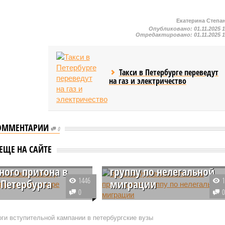
Екатерина Степа
Опубликовано:
01.11.2025 
Отредактировано:
01.11.2025 
Такси в Петербурге переведут
на газ и электричество
ОММЕНТАРИИ
0
В Петербурге
ЕЩЕ НА САЙТЕ
я пресекла работу
разоблачили преступну
ного притона в
группу по нелегальной
1446
 Петербурга
миграции
0
Петербурге на Невском
В Санкт-Петербурге завершено
е полиция закрыла
расследование уголовного дела
ги вступительной кампании в петербургские вузы
лон. Арестована 51-
о незаконной миграции и