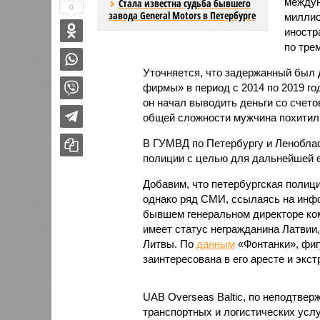
междун
Стала известна судьба бывшего
0
завода General Motors в Петербурге
миллио
иностр
по тре
Уточняется, что задержанный был 
фирмы» в период с 2014 по 2019 го
он начал выводить деньги со счетов
общей сложности мужчина похитил 
В ГУМВД по Петербургу и Леноблас
полиции с целью для дальнейшей е
Добавим, что петербургская полиц
однако ряд СМИ, ссылаясь на инфо
бывшем генеральном директоре ком
имеет статус негражданина Латвии,
Литвы. По
данным
«Фонтанки», фигу
заинтересована в его аресте и экс
UAB Overseas Baltic, по неподтве
транспортных и логистических усл