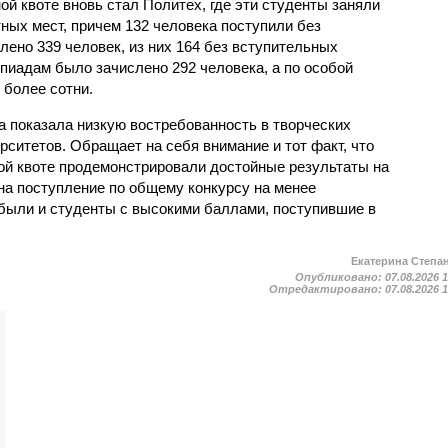
й квоте вновь стал Политех, где эти студенты заняли
ных мест, причем 132 человека поступили без
лено 339 человек, из них 164 без вступительных
пиадам было зачислено 292 человека, а по особой
 более сотни.
а показала низкую востребованность в творческих
ситетов. Обращает на себя внимание и тот факт, что
ой квоте продемонстрировали достойные результаты на
на поступление по общему конкурсу на менее
были и студенты с высокими баллами, поступившие в
Екатерина Степа
Опубликовано:
07.08.2026 
Отредактировано:
07.08.2026 