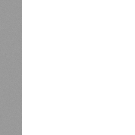
День ВМФ в Петербурге отметят
жителя
без главного военно-морского
0
парада и салюта
Об эт
Алёна
0
Наприм
Власти поручили сократить
сроки отключения горячей воды в
управл
Петербурге
ресурс
чтобы 
подачу
Эксперт также обратила внимание,
характерны только для домов с це
установлены собственные газовые 
дней. Именно поэтому жители сосе
Ещё один распространённый миф –
бездействуют. На деле именно лет
трубопроводы проверяют посредст
слабые места до наступления зимн
«Сегодня жители уже не столько п