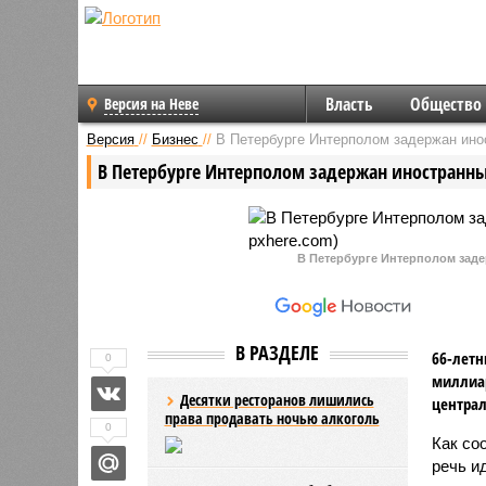
Власть
Общество
Версия на Неве
Версия
//
Бизнес
//
В Петербурге Интерполом задержан ино
В Петербурге Интерполом задержан иностранн
В Петербурге Интерполом заде
В РАЗДЕЛЕ
66-летн
0
миллиа
Десятки ресторанов лишились
централ
права продавать ночью алкоголь
0
Как со
речь и