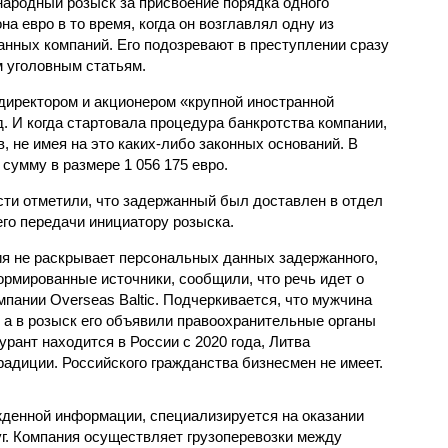
ародный розыск за присвоение порядка одного
на евро в то время, когда он возглавлял одну из
анных компаний. Его подозревают в преступлении сразу
м уголовным статьям.
директором и акционером «крупной иностранной
д. И когда стартовала процедура банкротства компании,
, не имея на это каких-либо законных оснований. В
сумму в размере 1 056 175 евро.
ти отметили, что задержанный был доставлен в отдел
го передачи инициатору розыска.
ия не раскрывает персональных данных задержанного,
рмированные источники, сообщили, что речь идет о
пании Overseas Baltic. Подчеркивается, что мужчина
 а в розыск его объявили правоохранительные органы
рант находится в России с 2020 года, Литва
традиции. Российского гражданства бизнесмен не имеет.
ржденной информации, специализируется на оказании
уг. Компания осуществляет грузоперевозки между