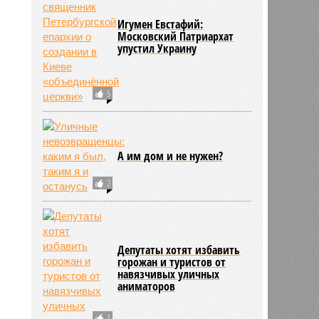
Игумен Евстафий:
Московский Патриархат
упустил Украину
5
А им дом и не нужен?
2
Депутаты хотят избавить
горожан и туристов от
навязчивых уличных
аниматоров
1