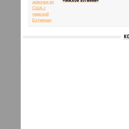
К
Версия
//
Власть
//
Названы главные мифы на тему летнего
Домыслы и реальность
Названы главные мифы на тему летнего отключ
Названы главные мифы на тему ле
В РАЗДЕЛЕ
Вокруг 
0
разного