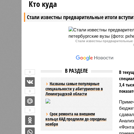
Кто куда
иностранных языках с 1 марта
летняя ж
этого года все-таки не случится.
админист
Стали известны предварительные итоги вступи
работниц
Стали известны предварительные 
В РАЗДЕЛЕ
В текущ
0
специал
Названы самые популярные
3,4 тыс
специальности у абитуриентов в
показат
0
Ленинградской области
Примеч
бюджет
0
Срок ремонта на внешнем
сдавал
кольце КАД продлили до середины
Анализ
ноября
«Фонта
приема