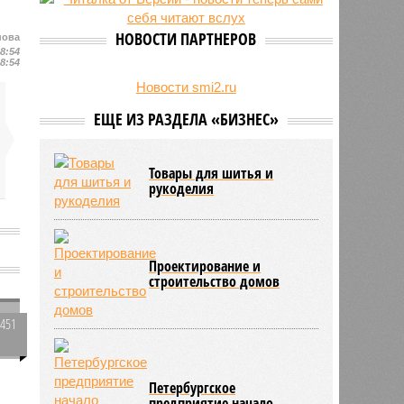
27/07
Оплатить проезд в наземном
транспорте Петербурга можно
НОВОСТИ ПАРТНЕРОВ
нова
будет по геолокации
18:54
18:54
24/07
Власти поручили сократить сроки
отключения горячей воды в
Новости smi2.ru
Петербурге
ЕЩЕ ИЗ РАЗДЕЛА «БИЗНЕС»
Товары для шитья и
рукоделия
Проектирование и
ю
строительство домов
1451
0
Петербургское
предприятие начало