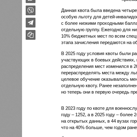
Данная квота была введена четыре
особую льготу для детей-инвалидо
с более низкими проходными балл
отдельную группу. Ежегодно для них
10% бюджетных мест по всем специ
этапа зачисления передаются на о
В 2025 году условия квоты были р
участвующих в боевых действиях, 
распределения мест изменился в 2
перераспределять места между льг
целевое обучение оказывалось мен
отдельную квоту. Ранее незаполне
но теперь они в первую очередь пр
В 2023 году по квоте для военносл
году – 1252, а в 2025 году – более
на открытых данных, в 44 вузах го
что на 40% больше, чем годом ране