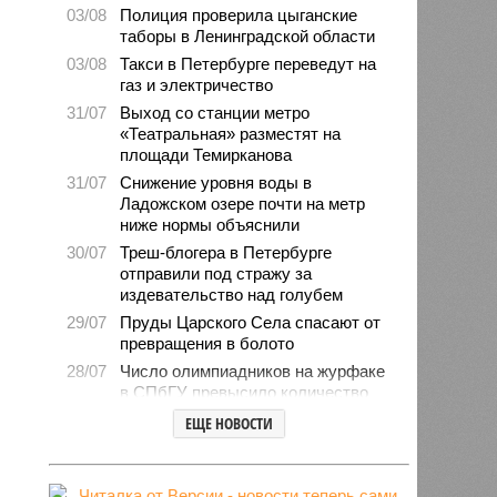
03/08
Полиция проверила цыганские
таборы в Ленинградской области
03/08
Такси в Петербурге переведут на
газ и электричество
31/07
Выход со станции метро
«Театральная» разместят на
площади Темирканова
31/07
Снижение уровня воды в
Ладожском озере почти на метр
ниже нормы объяснили
30/07
Треш-блогера в Петербурге
отправили под стражу за
издевательство над голубем
29/07
Пруды Царского Села спасают от
превращения в болото
28/07
Число олимпиадников на журфаке
в СПбГУ превысило количество
бюджетных мест
ЕЩЕ НОВОСТИ
27/07
Рейды против подростков-
неформалов проведут в городе на
Неве