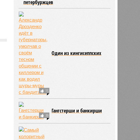
петербуржцев
Один из кингисеппских
1594
15
Гангстерши и банкирши
39