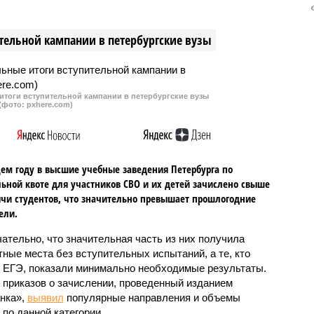
енщина,
регистрации иностранцев,
ратора заведения, и 9
затрагивающее семерых
тельной кампании в петербургские вузы
.
обвиняемых. С июня 2022 по
январь 2023 было
зарегистрировано свыше 12 тыс.
итоги вступительной кампании в петербургские вузы
(фото: pxhere.com)
ем году в высшие учебные заведения Петербурга по
ьной квоте для участников СВО и их детей зачислено свыше
ячи студентов, что значительно превышает прошлогодние
ели.
ательно, что значительная часть из них получила
ные места без вступительных испытаний, а те, кто
 ЕГЭ, показали минимально необходимые результаты.
 приказов о зачислении, проведенный изданием
нка»,
выявил
популярные направления и объемы
 по данной категории.