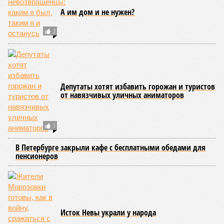
не на стандартные две недели, а всего на один-четыре дня.
Он пояснил, что такие сроки возможны только там, где
позволяет состояние сетей. В случае необходимости
масштабных ремонтов отключение может длиться дольше
двух недель. При этом общий износ трубопроводов
«Теплосетей» превышает 50%, признал вице-губернатор.
Екатерина Степанова
Опубликовано:
27.07.2026 18:25
Отредактировано:
27.07.2026 18:25
Такси в
Петербурге
переведут на газ и
электричество
КОММЕНТАРИИ
0
ПОСЛЕДНИЕ НОВОСТИ
07/08
Петербурские врачи завершили оперативное
лечение девочки из США с «маской Бэтмена»