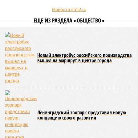
Примечательно, что значительная часть из них получила
бюджетные места без вступительных испытаний, а те, кто
сдавал ЕГЭ, показали минимально необходимые
результаты. Анализ приказов о зачислении, проведенный
изданием «Фонтанка»,
выявил
популярные направления и
объемы приема по данной категории.
Данная квота была введена четыре года назад, заменив
собой ранее существовавшую особую льготу для детей-
инвалидов и сирот, которые поступали по упрощенной
процедуре с более низкими проходными баллами.
Военнослужащие и их дети были выделены в отдельную
группу. Ежегодно для них, как и для целевиков и
льготников, резервируется 10% бюджетных мест по всем
специальностям. Неосвоенные места к концу
приоритетного этапа зачисления передаются на общий
конкурс.
В 2025 году условия квоты были расширены, включив
детей военнослужащих, участвующих в боевых действиях,
в том числе на приграничных территориях. Порядок