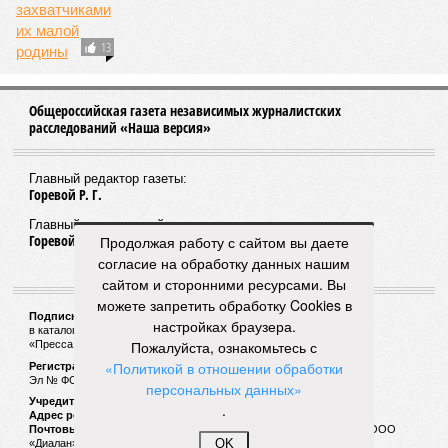
07/08
Срок ремонта на внешнем кольце КАД продлили до
середины ноября
06/08
Названы самые популярные специальности у
абитуриентов в Ленинградской области
05/08
В метро Петербурга может появиться первый
глубокий лифт для пассажиров
04/08
На петербургских АЗС отменили большинство
ограничений
ЕЩЕ НОВОСТИ
Продолжая работу с сайтом вы даете
согласие на обработку данных нашим
НОВОСТИ ПАРТНЕРОВ
сайтом и сторонними ресурсами. Вы
можете запретить обработку Cookies в
настройках браузера.
Новости smi2.ru
Пожалуйста, ознакомьтесь с
«Политикой в отношении обработки
ЕЩЕ ИЗ РАЗДЕЛА «ОБЩЕСТВО»
персональных данных»
.
OK