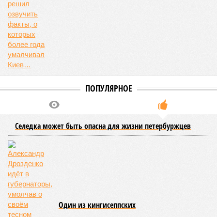
Об этом
заявила
глава управляющей компании «Кипроко»
Алёна Цыганкова
.
Например, многие ошибочно полагают, что воду отключает
управляющая компания, хотя на самом деле это делает
ресурсоснабжающая организация. Задача УК состоит в
том, чтобы подготовить внутридомовые системы и
возобновить подачу воды после завершения ремонтов.
Эксперт также обратила внимание, что длительные
перерывы в подаче горячей воды характерны только для
домов с централизованным теплоснабжением. Там, где
установлены собственные газовые котельные,
профилактика занимает всего несколько дней. Именно
поэтому жители соседних домов могут жить по разным
графикам.
Ещё один распространённый миф – будто во время
отключений коммунальщики бездействуют. На деле именно
летом сети проходят наиболее серьёзное испытание:
трубопроводы проверяют посредством создания
повышенного давления, чтобы выявить слабые места до