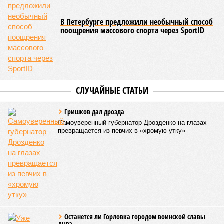
из них 164 без вступительных испытаний. Для сравнения,
по олимпиадам было зачислено 292 человека, а по особой
квоте для сирот и инвалидов – чуть более сотни.
Стоит отметить,что отдельная квота показала низкую
востребованность в творческих вузах и филиалах
столичных университетов. Обращает на себя внимание и
тот факт, что большинство поступивших по данной квоте
продемонстрировали достойные результаты на ЕГЭ, и
многие из них имели шансы на поступление по общему
конкурсу на менее популярные программы. В списках были
и студенты с высокими баллами, поступившие в
различные университеты.
Екатерина Степанова
Опубликовано:
07.08.2026 19:20
Отредактировано:
07.08.2026 19:20
Петербурские
врачи завершили
оперативное
лечение девочки из
США с «маской
Бэтмена»