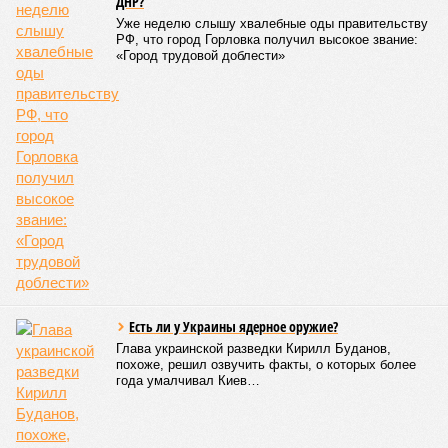
КОММЕНТАРИИ
0
Версия
//
Власть
//
Названы главные мифы на тему летнего отключения
горячей воды в Петербурге
1778
Домыслы и реальность
Названы главные мифы на тему летнего отключения
горячей воды в Петербурге
Названы главные мифы на тему летнего отключения горячей воды в
Петербурге (фото: pxhere.com)
Вокруг летних отключений горячей воды сложилось множество
разного рода домыслов, которые порой очень сильно мешают
жителям объективно оценивать складывающуюся ситуацию.