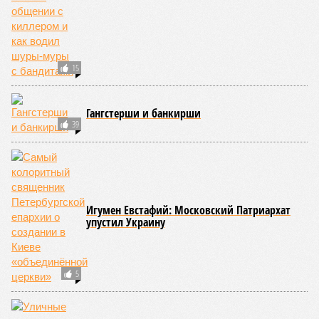
наступления зимних холодов.
«Сегодня жители уже не столько переживают из-за
начислений, сколько из-за потери привычного комфорта.
Поэтому задача отрасли – не искать виноватых, а
сокращать сроки отключений»,
– резюмировала
Цыганкова. По ее словам, это возможно только за счет
проведения модернизации тепловых сетей и обновлению
существующей инфраструктуры.
Ранее в Госдуме отмечали, что в крупных городах России
летние отключения горячей воды частично могут исчезнуть
через 5–7 лет. Для полного отказа потребуются
десятилетия и замена 70–80% изношенных труб.
Напомним, вице-губернатор Северной столицы
Сергей
Кропачев
в ходе прямой линии на прошлой неделе
заявил
, что теплоснабжающим компаниям города
поставлена задача максимально сократить
продолжительность летних отключений горячей воды. Уже
сейчас около пяти тысяч домой, по его словам, отключают