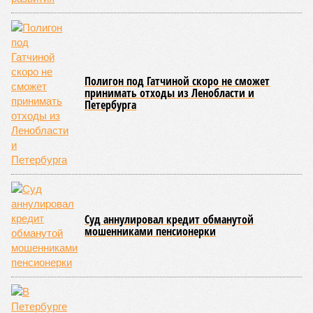
распределения мест изменился в 2026 году: теперь
университеты получили возможность перераспределять
места между льготными категориями. Если количество
заявок на целевое обучение оказывалось меньше
выделенных мест, остаток мог быть направлен на
отдельную квоту. Ранее незаполненные места
автоматически переходили в общий конкурс, но теперь они
в первую очередь предлагаются участникам СВО и их
детям.
В 2023 году по квоте для военнослужащих и их детей было
зачислено 644 человека, в 2024 году – 1252, а в 2025 году –
более 2400. В этом году, по подсчетам «Фонтанки»,
основанным на открытых данных, в 44 вузах города по
данной квоте было зачислено 3383 человека, что на 40%
больше, чем годом ранее.
Лидером по зачислению по отдельной квоте вновь стал
Политех, где эти студенты заняли около 10% от общего
числа бюджетных мест, причем 132 человека поступили
без экзаменов. В СПбГУ по квоте зачислено 339 человек,