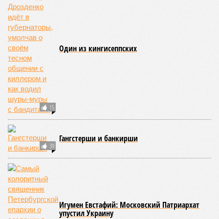
Один из кингисеппских
15
Гангстерши и банкирши
39
Игумен Евстафий: Московский Патриархат
упустил Украину