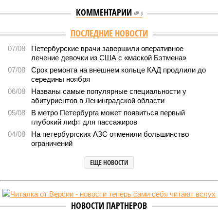
КОММЕНТАРИИ
0
Версия
//
Власть
//
Названы главные мифы на тему летнего отключения
горячей воды в Петербурге
1658
Домыслы и реальность
Названы главные мифы на тему летнего отключения
горячей воды в Петербурге
Названы главные мифы на тему летнего отключения горячей воды в
Петербурге (фото: pxhere.com)
Вокруг летних отключений горячей воды сложилось множество
разного рода домыслов, которые порой очень сильно мешают
жителям объективно оценивать складывающуюся ситуацию.
Об этом
заявила
глава управляющей компании «Кипроко»