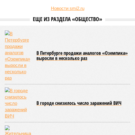
Алёна Цыганкова
.
Например, многие ошибочно полагают, что воду отключает
управляющая компания, хотя на самом деле это делает
ресурсоснабжающая организация. Задача УК состоит в
том, чтобы подготовить внутридомовые системы и
возобновить подачу воды после завершения ремонтов.
Эксперт также обратила внимание, что длительные
перерывы в подаче горячей воды характерны только для
домов с централизованным теплоснабжением. Там, где
установлены собственные газовые котельные,
профилактика занимает всего несколько дней. Именно
поэтому жители соседних домов могут жить по разным
графикам.
Ещё один распространённый миф – будто во время
отключений коммунальщики бездействуют. На деле именно
летом сети проходят наиболее серьёзное испытание:
трубопроводы проверяют посредством создания
повышенного давления, чтобы выявить слабые места до
наступления зимних холодов.