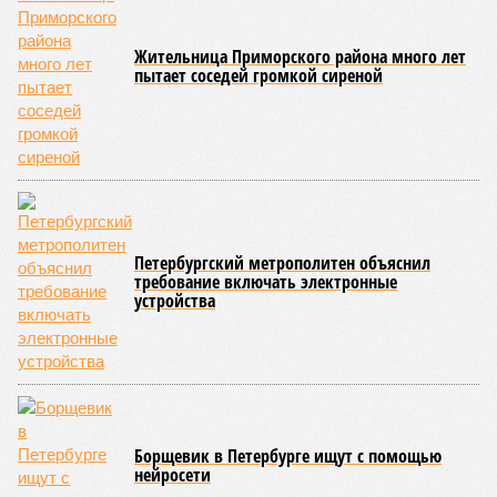
«Сегодня жители уже не столько переживают из-за
начислений, сколько из-за потери привычного комфорта.
Поэтому задача отрасли – не искать виноватых, а
сокращать сроки отключений»,
– резюмировала
Цыганкова. По ее словам, это возможно только за счет
проведения модернизации тепловых сетей и обновлению
существующей инфраструктуры.
Ранее в Госдуме отмечали, что в крупных городах России
летние отключения горячей воды частично могут исчезнуть
через 5–7 лет. Для полного отказа потребуются
десятилетия и замена 70–80% изношенных труб.
Напомним, вице-губернатор Северной столицы
Сергей
Кропачев
в ходе прямой линии на прошлой неделе
заявил
, что теплоснабжающим компаниям города
поставлена задача максимально сократить
продолжительность летних отключений горячей воды. Уже
сейчас около пяти тысяч домой, по его словам, отключают
не на стандартные две недели, а всего на один-четыре дня.