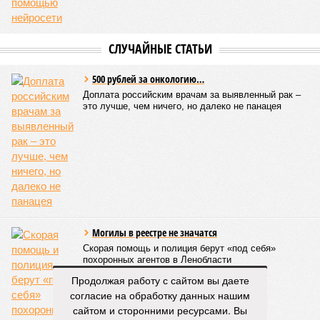
Он пояснил, что такие сроки возможны только там, где
позволяет состояние сетей. В случае необходимости
масштабных ремонтов отключение может длиться дольше
двух недель. При этом общий износ трубопроводов
«Теплосетей» превышает 50%, признал вице-губернатор.
Екатерина Степанова
Опубликовано:
27.07.2026 18:25
Отредактировано:
27.07.2026 18:25
Такси в
Петербурге
переведут на газ и
электричество
КОММЕНТАРИИ
0
ПОСЛЕДНИЕ НОВОСТИ
07/08
Петербурские врачи завершили оперативное
Продолжая работу с сайтом вы даете
лечение девочки из США с «маской Бэтмена»
согласие на обработку данных нашим
07/08
Срок ремонта на внешнем кольце КАД продлили до
сайтом и сторонними ресурсами. Вы
середины ноября