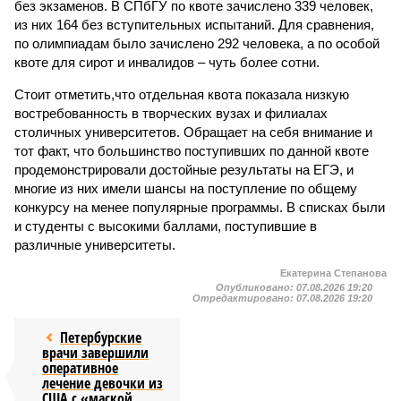
без экзаменов. В СПбГУ по квоте зачислено 339 человек,
из них 164 без вступительных испытаний. Для сравнения,
по олимпиадам было зачислено 292 человека, а по особой
квоте для сирот и инвалидов – чуть более сотни.
Стоит отметить,что отдельная квота показала низкую
востребованность в творческих вузах и филиалах
столичных университетов. Обращает на себя внимание и
тот факт, что большинство поступивших по данной квоте
продемонстрировали достойные результаты на ЕГЭ, и
многие из них имели шансы на поступление по общему
конкурсу на менее популярные программы. В списках были
и студенты с высокими баллами, поступившие в
различные университеты.
Екатерина Степанова
Опубликовано:
07.08.2026 19:20
Отредактировано:
07.08.2026 19:20
Петербурские
врачи завершили
оперативное
лечение девочки из
США с «маской