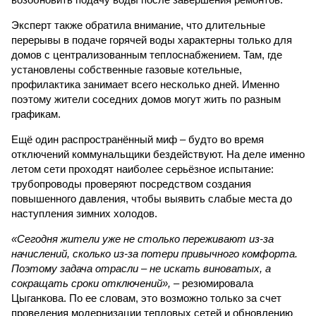
трубопроводы проверяют посредством создания
повышенного давления, чтобы выявить слабые места до
наступления зимних холодов.
«Сегодня жители уже не столько переживают из-за
начислений, сколько из-за потери привычного комфорта.
Поэтому задача отрасли – не искать виноватых, а
сокращать сроки отключений»,
– резюмировала
Цыганкова. По ее словам, это возможно только за счет
проведения модернизации тепловых сетей и обновлению
существующей инфраструктуры.
Ранее в Госдуме отмечали, что в крупных городах России
летние отключения горячей воды частично могут исчезнуть
через 5–7 лет. Для полного отказа потребуются
десятилетия и замена 70–80% изношенных труб.
Напомним, вице-губернатор Северной столицы
Сергей
Кропачев
в ходе прямой линии на прошлой неделе
заявил
, что теплоснабжающим компаниям города
поставлена задача максимально сократить
продолжительность летних отключений горячей воды. Уже