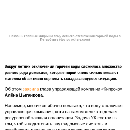
жителям объективно оценивать складывающуюся ситуацию.
Об этом
заявила
глава управляющей компании «Кипроко»
Алёна Цыганкова
.
Например, многие ошибочно полагают, что воду отключает
управляющая компания, хотя на самом деле это делает
ресурсоснабжающая организация. Задача УК состоит в
том, чтобы подготовить внутридомовые системы и
возобновить подачу воды после завершения ремонтов.
Эксперт также обратила внимание, что длительные
перерывы в подаче горячей воды характерны только для
домов с централизованным теплоснабжением. Там, где
установлены собственные газовые котельные,
профилактика занимает всего несколько дней. Именно
поэтому жители соседних домов могут жить по разным
графикам.
Ещё один распространённый миф – будто во время
отключений коммунальщики бездействуют. На деле именно
летом сети проходят наиболее серьёзное испытание: