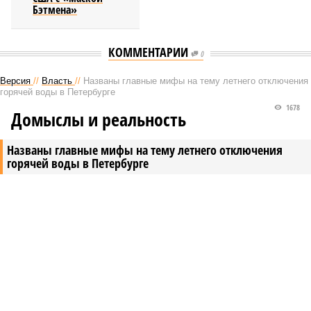
Бэтмена»
КОММЕНТАРИИ
0
Версия
//
Власть
//
Названы главные мифы на тему летнего отключения
горячей воды в Петербурге
1678
Домыслы и реальность
Названы главные мифы на тему летнего отключения
горячей воды в Петербурге
Названы главные мифы на тему летнего отключения горячей воды в
Петербурге (фото: pxhere.com)
Вокруг летних отключений горячей воды сложилось множество
разного рода домыслов, которые порой очень сильно мешают