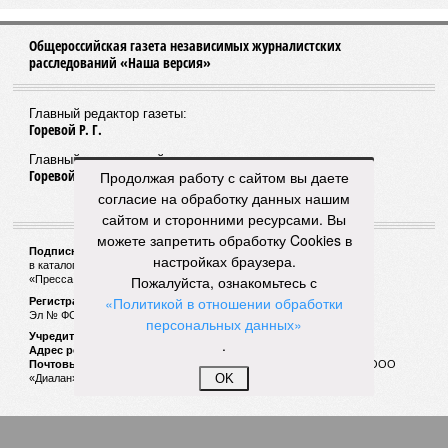
Общероссийская газета независимых журналистских
расследований «Наша версия»
Главный редактор газеты:
Горевой Р. Г.
Главный редактор сайта:
Горевой Р. Г.
Продолжая работу с сайтом вы даете
согласие на обработку данных нашим
сайтом и сторонними ресурсами. Вы
можете запретить обработку Cookies в
Подписной индекс газеты «Наша версия»:
настройках браузера.
в каталоге «Почта России» —
99266
Пожалуйста, ознакомьтесь с
«Пресса России» (зелёный) —
41522
«Политикой в отношении обработки
Регистрационный номер Роскомнадзора
Эл № ФС77-53847 от 26.04.2013.
персональных данных»
Учредитель ООО «Версия»
.
Адрес редакции:
123100, Россия, Москва, улица 1905 года, 7с1
Почтовый адрес редакции:
123022, Россия, Москва, а/я 29. для ООО
OK
«Диалан»