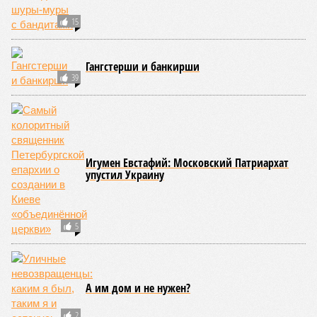
15
Гангстерши и банкирши
39
Игумен Евстафий: Московский Патриархат
упустил Украину
5
А им дом и не нужен?
2