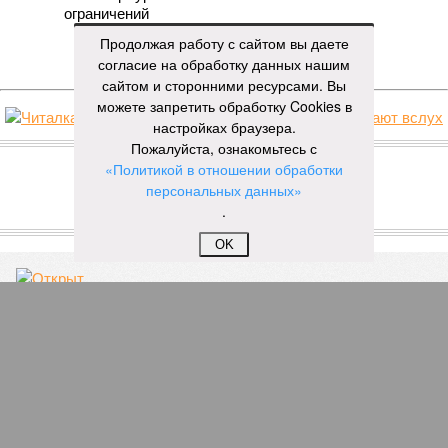
ограничений
Продолжая работу с сайтом вы даете
ЕЩЕ НОВОСТИ
согласие на обработку данных нашим
сайтом и сторонними ресурсами. Вы
можете запретить обработку Cookies в
настройках браузера.
НОВОСТИ ПАРТНЕРОВ
Пожалуйста, ознакомьтесь с
«Политикой в отношении обработки
персональных данных»
Новости smi2.ru
.
ЕЩЕ ИЗ РАЗДЕЛА «ОБЩЕСТВО»
OK
Открыт набор волонтёров для спасения жаб