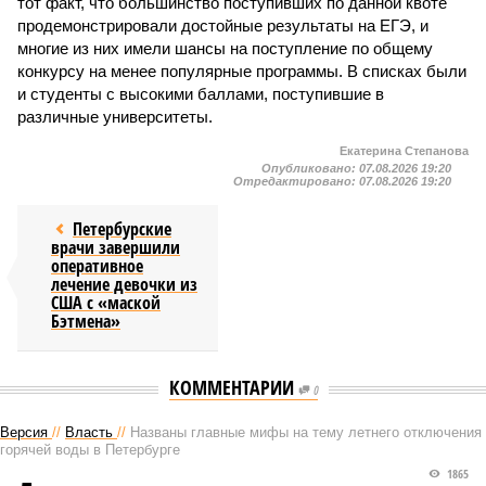
тот факт, что большинство поступивших по данной квоте
продемонстрировали достойные результаты на ЕГЭ, и
многие из них имели шансы на поступление по общему
конкурсу на менее популярные программы. В списках были
и студенты с высокими баллами, поступившие в
различные университеты.
Екатерина Степанова
Опубликовано:
07.08.2026 19:20
Отредактировано:
07.08.2026 19:20
Петербурские
врачи завершили
оперативное
лечение девочки из
США с «маской
Бэтмена»
КОММЕНТАРИИ
0
Версия
//
Власть
//
Названы главные мифы на тему летнего отключения
горячей воды в Петербурге
1865