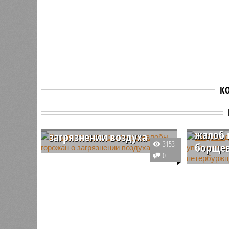
К
За ден
Власти отреагировали на
увелич
жалобы горожан о
жалоб 
загрязнении воздуха
3153
борще
В Санкт-Петербурге уже
0
несколько дней фиксируются
В Санкт-
жалобы на неприятный запах в
жалуются
воздухе, что, по словам вице-
борщевик
губернатора Алексея
учрежден
Корабельникова, связано с
зелеными
отсутствием ветра.
Благоуст
территор