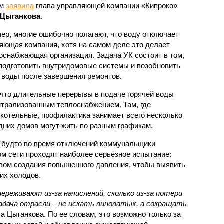
ом
заявила
глава управляющей компании «Кипроко»
 Цыганкова
.
ер, многие ошибочно полагают, что воду отключает
яющая компания, хотя на самом деле это делает
оснабжающая организация. Задача УК состоит в том,
подготовить внутридомовые системы и возобновить
 воды после завершения ремонтов.
 что длительные перерывы в подаче горячей воды
нтрализованным теплоснабжением. Там, где
котельные, профилактика занимает всего несколько
дних домов могут жить по разным графикам.
 будто во время отключений коммунальщики
ом сети проходят наиболее серьёзное испытание:
вом создания повышенного давления, чтобы выявить
их холодов.
ереживают из-за начислений, сколько из-за потери
дача отрасли – не искать виноватых, а сокращать
а Цыганкова. По ее словам, это возможно только за