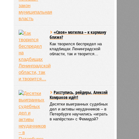
«Своя» могилка – к карману
ближе?
Как творился беспредел на
кладбищах Ленинградской
области, так и творится…
Расступись, рейдеры, Алексей
Комраков идёт!
Десятки выигранных судебных
дел и активы неудачников – в
Петербурге научились «играть
в напёрстки» с Фемидой?