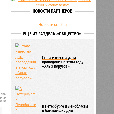
24/07
День ВМФ в Петербурге отметят
без главного военно-морского
НОВОСТИ ПАРТНЕРОВ
парада и салюта
23/07
Новую категорию водительских
прав предложили ввести в
Новости smi2.ru
Петербурге
ЕЩЕ ИЗ РАЗДЕЛА «ОБЩЕСТВО»
Стала известна дата
проведения в этом году
«Алых парусов»
нова
20:20
20:20
В Петербурге и Ленобласти
в ближайшие дни