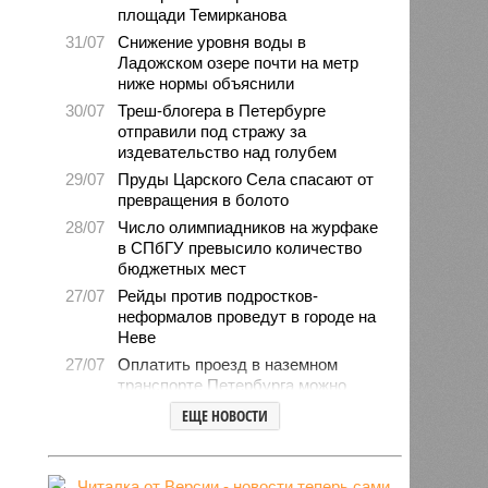
площади Темирканова
31/07
Снижение уровня воды в
Ладожском озере почти на метр
ниже нормы объяснили
30/07
Треш-блогера в Петербурге
отправили под стражу за
издевательство над голубем
29/07
Пруды Царского Села спасают от
превращения в болото
28/07
Число олимпиадников на журфаке
в СПбГУ превысило количество
бюджетных мест
27/07
Рейды против подростков-
неформалов проведут в городе на
Неве
27/07
Оплатить проезд в наземном
транспорте Петербурга можно
будет по геолокации
ЕЩЕ НОВОСТИ
24/07
Власти поручили сократить сроки
отключения горячей воды в
Петербурге