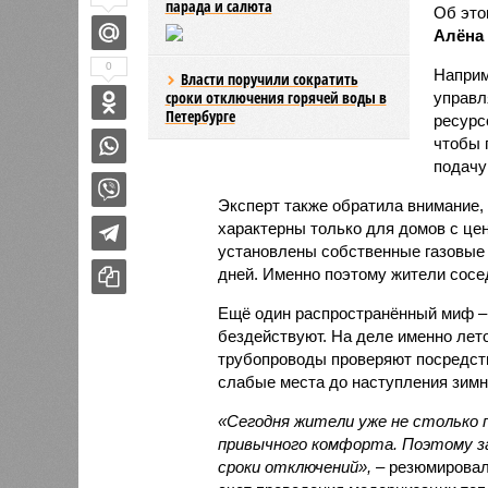
парада и салюта
Об эт
Алёна
0
Наприм
Власти поручили сократить
сроки отключения горячей воды в
управл
Петербурге
ресурс
чтобы 
подачу
Эксперт также обратила внимание,
характерны только для домов с це
установлены собственные газовые 
дней. Именно поэтому жители сосе
Ещё один распространённый миф –
бездействуют. На деле именно лет
трубопроводы проверяют посредст
слабые места до наступления зимн
«Сегодня жители уже не столько п
привычного комфорта. Поэтому за
сроки отключений»,
– резюмировал