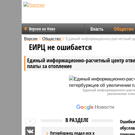
Власть
Общество
Версия на Неве
Версия
//
Общество
//
Единый информационно-расчетный це
ЕИРЦ не ошибается
Единый информационно-расчетный центр отве
платы за отопление
Единый информационно-расчет
увеличении плат
В РАЗДЕЛЕ
Ошибки 
0
обуслов
Петербуржец подал иск к
причине