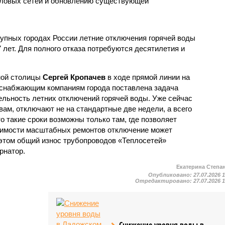
пловых сетей и обновлению существующей
рупных городах России летние отключения горячей воды
7 лет. Для полного отказа потребуются десятилетия и
ной столицы
Сергей Кропачев
в ходе прямой линии на
оснабжающим компаниям города поставлена задача
льность летних отключений горячей воды. Уже сейчас
овам, отключают не на стандартные две недели, а всего
то такие сроки возможны только там, где позволяет
одимости масштабных ремонтов отключение может
этом общий износ трубопроводов «Теплосетей»
рнатор.
Екатерина Степа
Опубликовано:
27.07.2026 
Отредактировано:
27.07.2026 
Снижение уровня воды в