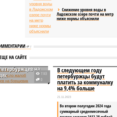
Снижение уровня воды в
Ладожском озере почти на метр
ниже нормы объяснили
ОММЕНТАРИИ
1
ь до ПМЭФ-2024
ЕЩЕ НА САЙТЕ
илось число
петербуржцев на
В следующем году
1143
вик
петербуржцы будут
0
платить за коммуналку
Петербурге жители
на 9,4% больше
 на рост популяции
а рядом с детскими
21.11.2023
иями, дорогами и
Во втором полугодии 2024 года
 насаждениями.
суммарный среднемесячный
ройство данных
платеж составит 3413,38 рублей
ий лишь усилило рост