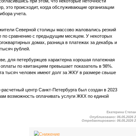
согласившись при этом, что некоторые неточности
р, это происходит, когда обслуживающие организации
ибора учета.
 жители Северной столицы массово жаловались резкий
ре по сравнению с предыдущим месяцем. У некоторых
гоквартирных домах, разница в платежах за декабрь и
 тысяч рублей.
ве, для петербуржцев характерна хорошая платежная
ь оплаты по квитанциям превышает показатель в 98%.
та тысяч человек имеют долг за ЖКУ в размере свыше
расчетный центр Санкт-Петербурга был создан в 2023
нам возможность оплачивать услуги ЖКХ по единой
Екатерина Степа
Опубликовано:
06.05.2026 
Отредактировано:
06.05.2026 