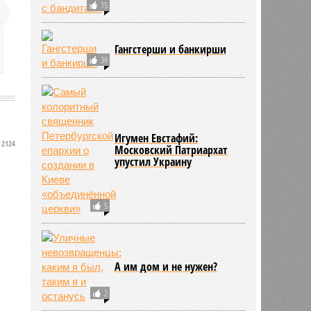
15
Гангстерши и банкирши
39
Игумен Евстафий:
2124
Московский Патриархат
упустил Украину
5
А им дом и не нужен?
2