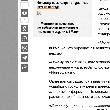
больнице из-за сокрытия диагноза
0
ВИЧ на полгода
Каждый
рассмо
вопрос
0
Мошенники предлагают
следуе
петербургским пенсионерам
расчет
«памятные медали к 9 Мая»
генди
«Мы ра
внимание, что обращаться заявит
версию.
«Почему он считает, что неправи
непонятная – мы всегда поясняем»
«Интерфакса».
Оценивая ситуацию, он выразил ув
«ошибки», поскольку речь в данном
алгоритмы и формулы. По словам 
расчетов, их обязанности заключаю
«Далее идут расчеты по алгоритм