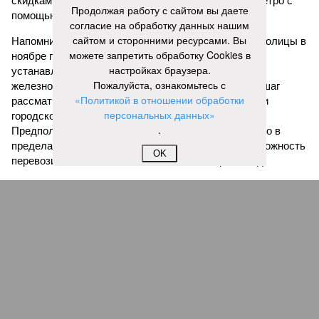
скидками при пересадках между электричками и метро с
Продолжая работу с сайтом вы даете
помощью карты «Подорожник».
согласие на обработку данных нашим
сайтом и сторонними ресурсами. Вы
Напомним, законодательное собрание Северной столицы в
можете запретить обработку Cookies в
ноябре прошлого года одобрило законопроект,
настройках браузера.
устанавливающий фиксированный тариф на
Пожалуйста, ознакомьтесь с
железнодорожные перевозки в черте города. Этот шаг
«Политикой в отношении обработки
рассматривается как фундамент для создания сети
персональных данных»
городского электрического наземного метро.
.
Предполагается, что единый тариф, ориентировочно в
пределах 60–69 рублей за поездку, обеспечит возможность
OK
перевозить около 180 миллионов пассажиров в год.
Запущенное в апреле этого года тактовое движение от
Балтийского вокзала до Гатчины стало шестым
направлением с таким режимом работы. В будние дни в
часы пик поезда на этом маршруте курсируют каждые
тридцать минут. Первое подобное направление,
соединившее Павловск и Витебский вокзал, было открыто
в декабре 2022 года. Тогда РЖД отмечали, что это решение
значительно сократит время ожидания для пассажиров в
часы пик, с планами сократить интервалы до десяти минут.