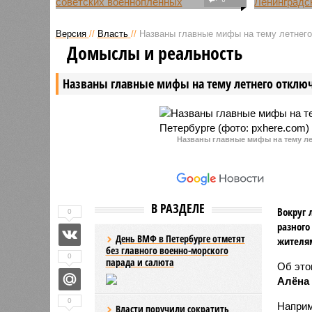
В Кингисеппском районе
В текуще
Ленинградской области на
Ленингра
Версия
//
Власть
//
Названы главные мифы на тему летнего
территории Котельского
рассчиты
Домыслы и реальность
сельского поселения в ходе
привлече
археологических работ выявлено
работник
Названы главные мифы на тему летнего отключ
масштабное воинское
работы н
захоронение времен Великой
региона.
Отечественной войны.
Названы главные мифы на тему ле
В РАЗДЕЛЕ
Вокруг 
0
разного
День ВМФ в Петербурге отметят
жителя
без главного военно-морского
0
парада и салюта
Об эт
Алёна
0
Наприм
Власти поручили сократить