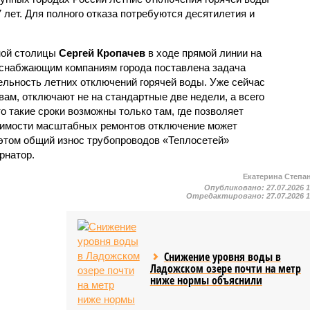
7 лет. Для полного отказа потребуются десятилетия и
ной столицы
Сергей Кропачев
в ходе прямой линии на
оснабжающим компаниям города поставлена задача
льность летних отключений горячей воды. Уже сейчас
овам, отключают не на стандартные две недели, а всего
то такие сроки возможны только там, где позволяет
одимости масштабных ремонтов отключение может
этом общий износ трубопроводов «Теплосетей»
рнатор.
Екатерина Степа
Опубликовано:
27.07.2026 
Отредактировано:
27.07.2026 
Снижение уровня воды в
Ладожском озере почти на метр
ниже нормы объяснили