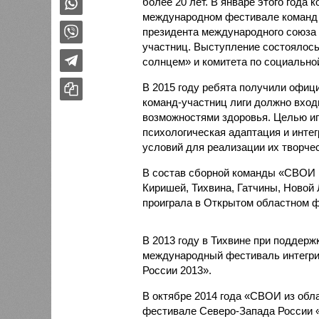
более 20 лет. В январе этого года
международном фестивале команд 
президента международного союза 
участниц. Выступление состоялось
солнцем» и комитета по социально
В 2015 году ребята получили офиц
команд-участниц лиги должно вход
возможностями здоровья. Целью иг
психологическая адаптация и инте
условий для реализации их творчес
В состав сборной команды «СВОИ из
Киришей, Тихвина, Гатчины, Новой Л
проиграла в Открытом областном 
В 2013 году в Тихвине при поддерж
международный фестиваль интегри
России 2013».
В октябре 2014 года «СВОИ из обл
фестивале Северо-Запада России «