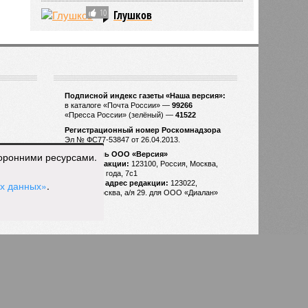
10
Глушков
торонними ресурсами.
ых данных»
.