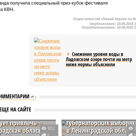
манда получила специальный приз-кубок фестиваля
а КВН.
Отдел новостей «Нашей версии на Н
Опубликовано:
10.06.2015 
Отредактировано:
10.06.2015 
Снижение уровня воды в
Ладожском озере почти на метр
ниже нормы объяснили
ОММЕНТАРИИ
0
иков из Индии,
Александр Дрозденко
ЕЩЕ НА САЙТЕ
и Турции
одержал победу на
ует привлечь
губернаторских выборах
3012
радская область
в Ленинградской област
0