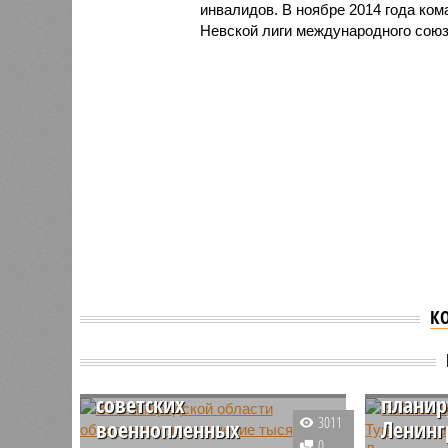
инвалидов. В ноябре 2014 года ко
Невской лиги международного союз
К
В Ленинградской области
обнаружили
Работн
захоронение тысяч
Китая 
советских
планир
3011
военнопленных
Ленинг
0