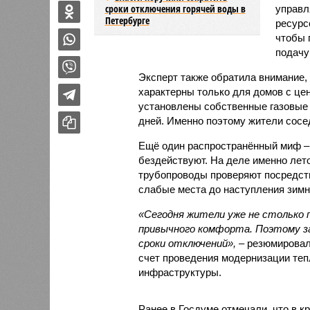
сроки отключения горячей воды в
управл
Петербурге
ресурс
чтобы 
подачу
Эксперт также обратила внимание,
характерны только для домов с це
установлены собственные газовые 
дней. Именно поэтому жители сосе
Ещё один распространённый миф –
бездействуют. На деле именно лет
трубопроводы проверяют посредст
слабые места до наступления зимн
«Сегодня жители уже не столько п
привычного комфорта. Поэтому за
сроки отключений»,
– резюмировал
счет проведения модернизации те
инфраструктуры.
Ранее в Госдуме отмечали, что в к