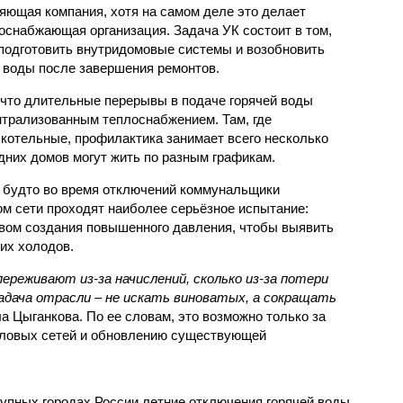
яющая компания, хотя на самом деле это делает
оснабжающая организация. Задача УК состоит в том,
подготовить внутридомовые системы и возобновить
 воды после завершения ремонтов.
 что длительные перерывы в подаче горячей воды
нтрализованным теплоснабжением. Там, где
котельные, профилактика занимает всего несколько
дних домов могут жить по разным графикам.
 будто во время отключений коммунальщики
ом сети проходят наиболее серьёзное испытание:
вом создания повышенного давления, чтобы выявить
их холодов.
ереживают из-за начислений, сколько из-за потери
дача отрасли – не искать виноватых, а сокращать
а Цыганкова. По ее словам, это возможно только за
пловых сетей и обновлению существующей
рупных городах России летние отключения горячей воды