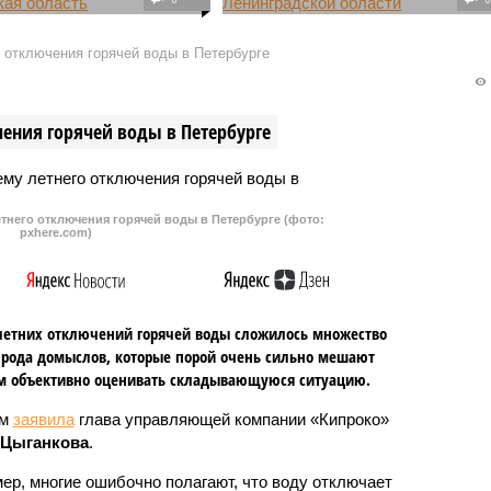
м году власти
Действующий губернатор
дской области
Ленинградской области
 отключения горячей воды в Петербурге
вают согласовать
Дрозденко по результатам
ние 13 тысяч
состоявшегося трехдневного
ов из Индии для их
голосования переизбран главой
ения горячей воды в Петербурге
а 35 предприятиях
региона в третий раз подряд.
тнего отключения горячей воды в Петербурге (фото:
pxhere.com)
летних отключений горячей воды сложилось множество
 рода домыслов, которые порой очень сильно мешают
м объективно оценивать складывающуюся ситуацию.
ом
заявила
глава управляющей компании «Кипроко»
 Цыганкова
.
ер, многие ошибочно полагают, что воду отключает