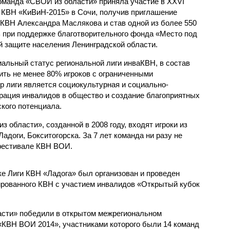
 команда «СВОИ из области» приняла участие в XXVI
КВН «КиВиН-2015» в Сочи, получив приглашение
КВН Александра Маслякова и став одной из более 550
 при поддержке благотворительного фонда «Место под
й защите населения Ленинградской области.
иальный статус региональной лиги инваКВН, в состав
ить не менее 80% игроков с ограниченными
р лиги является социокультурная и социально-
грация инвалидов в общество и создание благоприятных
кого потенциала.
 области», созданной в 2008 году, входят игроки из
адоги, Бокситогорска. За 7 лет команда ни разу не
фестивале КВН ВОИ.
ке Лиги КВН «Ладога» был организован и проведен
рованного КВН с участием инвалидов «Открытый кубок
асти» победили в открытом межрегиональном
КВН ВОИ 2014», участниками которого были 14 команд