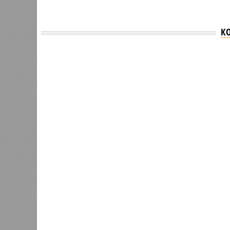
К
Версия
//
Власть
//
В Северной столице готовятся к создан
Не только подземка
В Северной столице готовятся к созданию назе
В Северной столице готовятся 
губернатора 
В РАЗДЕЛЕ
Развити
0
направл
Из Петербурга в Калининград
занимае
планируют запустить морской
0
пассажирский лайнер
Этот п