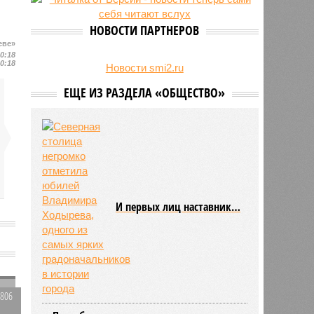
24/07
День ВМФ в Петербурге отметят
без главного военно-морского
НОВОСТИ ПАРТНЕРОВ
парада и салюта
еве»
23/07
Новую категорию водительских
10:18
10:18
прав предложили ввести в
Новости smi2.ru
Петербурге
ЕЩЕ ИЗ РАЗДЕЛА «ОБЩЕСТВО»
И первых лиц наставник…
2806
и
0