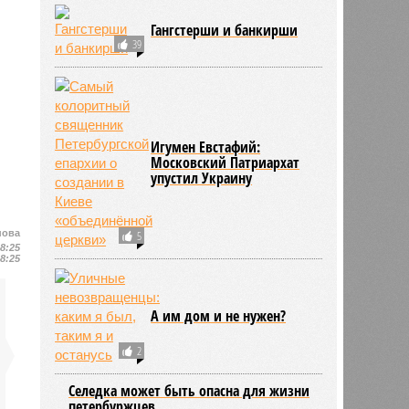
Гангстерши и банкирши
39
Игумен Евстафий:
Московский Патриархат
упустил Украину
нова
5
18:25
18:25
А им дом и не нужен?
2
Селедка может быть опасна для жизни
петербуржцев