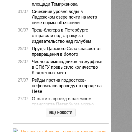
площади Темирканова
31/07
Снижение уровня воды в
Ладожском озере почти на метр
ниже нормы объяснили
30/07
Треш-блогера в Петербурге
отправили под стражу за
издевательство над голубем
29/07
Пруды Царского Села спасают от
превращения в болото
28/07
Число олимпиадников на журфаке
в СПбГУ превысило количество
бюджетных мест
27/07
Рейды против подростков-
неформалов проведут в городе на
Неве
27/07
Оплатить проезд в наземном
транспорте Петербурга можно
будет по геолокации
ЕЩЕ НОВОСТИ
24/07
Власти поручили сократить сроки
отключения горячей воды в
Петербурге