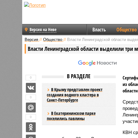
Власть
Общество
Версия на Неве
Версия
//
Общество
//
Власти Ленинградской области выде
Власти Ленинградской области выделили три 
В РАЗДЕЛЕ
Сертифи
0
из обла
В Крыму представлен проект
областн
создания водного кластера в
0
Санкт-Петербурге
Средст
провед
В Екатерининском парке
Ленинг
0
поселились павлины
участи
КВН ср