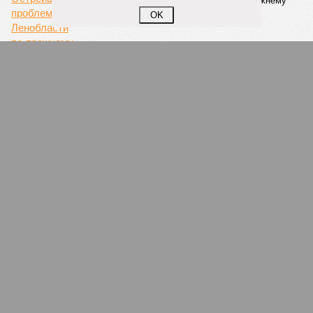
OK
Запущенное в апреле этого года тактовое движение от
Балтийского вокзала до Гатчины стало шестым
направлением с таким режимом работы. В будние дни в
часы пик поезда на этом маршруте курсируют каждые
тридцать минут. Первое подобное направление,
соединившее Павловск и Витебский вокзал, было открыто
в декабре 2022 года. Тогда РЖД отмечали, что это решение
значительно сократит время ожидания для пассажиров в
часы пик, с планами сократить интервалы до десяти минут.
Екатерина Степанова
Опубликовано:
22.07.2026 18:47
Отредактировано:
22.07.2026 18:47
Треш-блогера в
Петербурге
отправили под
стражу за
издевательство над
голубем