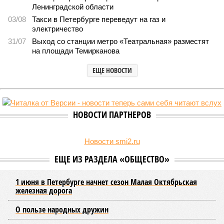
В Северной столице готовятся к созданию наземного метро (фото:
Telegram-канал губернатора Петербурга Александра Беглова)
Развитие Санкт-Петербурга включает в себя несколько ключевых
направлений в сфере транспорта, среди которых особое место
занимает создание системы наземного метро.
Этот проект призван дополнить существующие линии
метрополитена, а также облегчить дорожную обстановку в
городе. Для успешной реализации новой транспортной
системы планируется тесная интеграция пригородных
электричек в городскую транспортную сеть. Это
предполагает создание единой системы тарифов и
маршрутов, а также согласование расписаний электричек с
городским общественным транспортом.