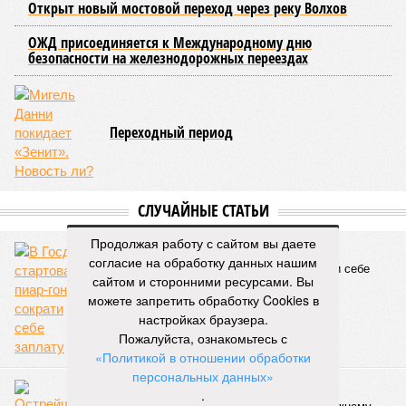
Председатель Комитета по транспорту Санкт-Петербурга
Денис Минкин
заявил
о приоритетности формирования
основ для будущего наземного метро. По его словам, шаги
в этом направлении уже предпринимаются, начиная с
запуска тактового движения пригородных электричек. В
2025 году такое движение было организовано на пяти
направлениях, а в апреле 2026 года открыли новое
направление от Балтийского вокзала до Гатчины.
Следующим важным этапом станет введение единого
билета, который позволит пассажирам пользоваться
скидками при пересадках между электричками и метро с
помощью карты «Подорожник».
Продолжая работу с сайтом вы даете
Напомним, законодательное собрание Северной столицы в
согласие на обработку данных нашим
ноябре прошлого года одобрило законопроект,
сайтом и сторонними ресурсами. Вы
устанавливающий фиксированный тариф на
можете запретить обработку Cookies в
железнодорожные перевозки в черте города. Этот шаг
настройках браузера.
рассматривается как фундамент для создания сети
Пожалуйста, ознакомьтесь с
городского электрического наземного метро.
«Политикой в отношении обработки
Предполагается, что единый тариф, ориентировочно в
персональных данных»
пределах 60–69 рублей за поездку, обеспечит возможность
.
перевозить около 180 миллионов пассажиров в год.