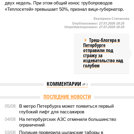
двух недель. При этом общий износ трубопроводов
«Теплосетей» превышает 50%, признал вице-губернатор.
Екатерина Степанова
Опубликовано:
27.07.2026 18:25
Отредактировано:
27.07.2026 18:25
Треш-блогера в
Петербурге
отправили под
стражу за
издевательство над
голубем
КОММЕНТАРИИ
0
Версия
//
Власть
//
В Северной столице готовятся к созданию наземного
метро
2049
Не только подземка
В Северной столице готовятся к созданию наземного
метро