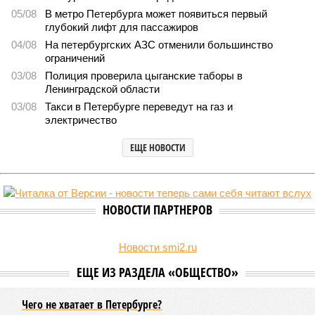
В Северной столице готовятся к созданию наземного
метро
В Северной столице готовятся к созданию наземного метро (фото:
Telegram-канал губернатора Петербурга Александра Беглова)
Развитие Санкт-Петербурга включает в себя несколько ключевых
направлений в сфере транспорта, среди которых особое место
занимает создание системы наземного метро.
Этот проект призван дополнить существующие линии
метрополитена, а также облегчить дорожную обстановку в
городе. Для успешной реализации новой транспортной
системы планируется тесная интеграция пригородных
электричек в городскую транспортную сеть. Это