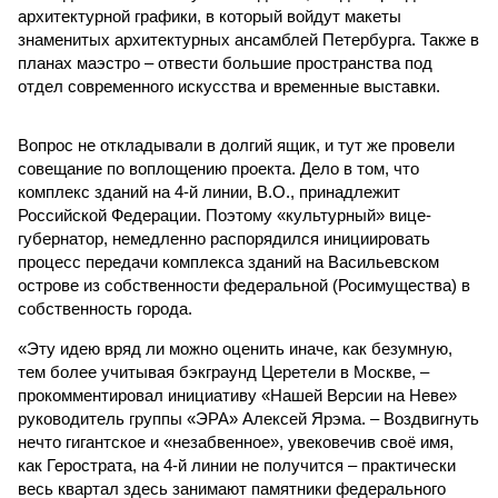
архитектурной графики, в который войдут макеты
знаменитых архитектурных ансамблей Петербурга. Также в
планах маэстро – отвести большие пространства под
отдел современного искусства и временные выставки.
Вопрос не откладывали в долгий ящик, и тут же провели
совещание по воплощению проекта. Дело в том, что
комплекс зданий на 4-й линии, В.О., принадлежит
Российской Федерации. Поэтому «культурный» вице-
губернатор, немедленно распорядился инициировать
процесс передачи комплекса зданий на Васильевском
острове из собственности федеральной (Росимущества) в
собственность города.
«Эту идею вряд ли можно оценить иначе, как безумную,
тем более учитывая бэкграунд Церетели в Москве, –
прокомментировал инициативу «Нашей Версии на Неве»
руководитель группы «ЭРА» Алексей Ярэма. – Воздвигнуть
нечто гигантское и «незабвенное», увековечив своё имя,
как Герострата, на 4-й линии не получится – практически
весь квартал здесь занимают памятники федерального