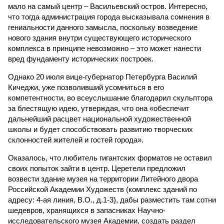
мало на самый центр – Васильевский остров. Интересно,
что тогда администрация города высказывала сомнения в
гениальности данного замысла, поскольку возведение
нового здания внутри существующего исторического
комплекса в принципе невозможно – это может нанести
вред фундаменту исторических построек.
Однако 20 июля вице-губернатор Петербурга Василий
Кичеджи, уже позволивший усомниться в его
компетентности, во всеуслышание благодарил скульптора
за блестящую идею, утверждая, что она «обеспечит
дальнейший расцвет национальной художественной
школы и будет способствовать развитию творческих
склонностей жителей и гостей города».
Оказалось, что любитель гигантских форматов не оставил
своих попыток зайти в центр. Церетели предложил
возвести здание музея на территории Литейного двора
Российской Академии Художеств (комплекс зданий по
адресу: 4-ая линия, В.О., д.1-3), дабы разместить там сотни
шедевров, хранящихся в запасниках Научно-
исследовательского музея Академии, создать раздел