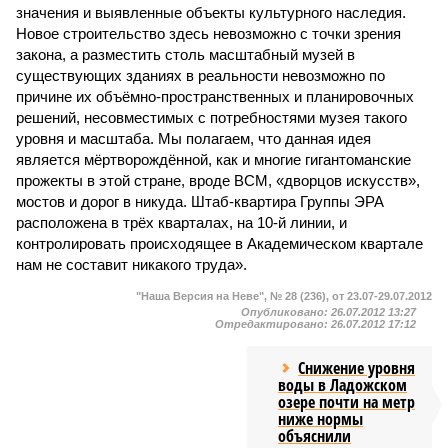
значения и выявленные объекты культурного наследия.
Новое строительство здесь невозможно с точки зрения
закона, а разместить столь масштабный музей в
существующих зданиях в реальности невозможно по
причине их объёмно-пространственных и планировочных
решений, несовместимых с потребностями музея такого
уровня и масштаба. Мы полагаем, что данная идея
является мёртворождённой, как и многие гигантоманские
прожекты в этой стране, вроде ВСМ, «дворцов искусств»,
мостов и дорог в никуда. Штаб-квартира Группы ЭРА
расположена в трёх кварталах, на 10-й линии, и
контролировать происходящее в Академическом квартале
нам не составит никакого труда».
"Наша Версия на Неве", № 28 (236), от 23.07-29.07.2012
Опубликовано:
26.07.2012 13:27
Отредактировано:
26.07.2012 17:12
Снижение уровня
воды в Ладожском
озере почти на метр
ниже нормы
объяснили