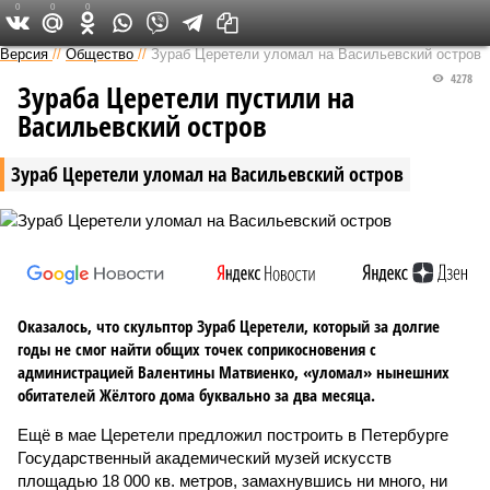
0
0
0
Версия на Неве
Версия
//
Общество
//
Зураб Церетели уломал на Васильевский остров
4278
Зураба Церетели пустили на
Васильевский остров
Зураб Церетели уломал на Васильевский остров
Оказалось, что скульптор Зураб Церетели, который за долгие
годы не смог найти общих точек соприкосновения с
администрацией Валентины Матвиенко, «уломал» нынешних
обитателей Жёлтого дома буквально за два месяца.
Ещё в мае Церетели предложил построить в Петербурге
Государственный академический музей искусств
площадью 18 000 кв. метров, замахнувшись ни много, ни