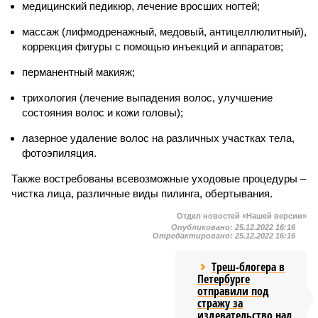
медицинский педикюр, лечение вросших ногтей;
массаж (лифмодренажный, медовый, антицеллюлитный),
коррекция фигуры с помощью инъекций и аппаратов;
перманентный макияж;
трихология (лечение выпадения волос, улучшение
состояния волос и кожи головы);
лазерное удаление волос на различных участках тела,
фотоэпиляция.
Также востребованы всевозможные уходовые процедуры –
чистка лица, различные виды пилинга, обертывания.
Отдел новостей «Нашей версии»
Опубликовано:
25.12.2022 16:16
Отредактировано:
25.12.2022 16:16
Треш-блогера в
Петербурге
отправили под
стражу за
издевательство над