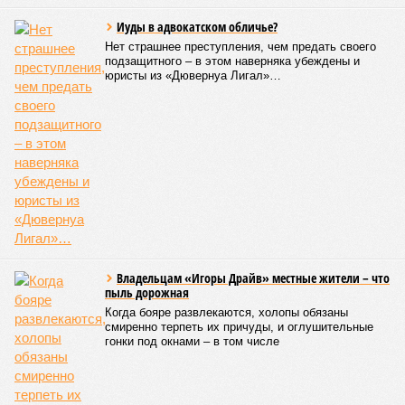
Иуды в адвокатском обличье?
Нет страшнее преступления, чем предать своего
подзащитного – в этом наверняка убеждены и
юристы из «Дювернуа Лигал»…
Владельцам «Игоры Драйв» местные жители – что
пыль дорожная
Когда бояре развлекаются, холопы обязаны
смиренно терпеть их причуды, и оглушительные
гонки под окнами – в том числе