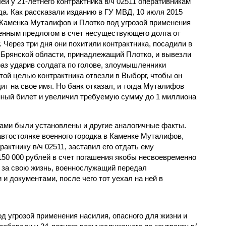
й у 21-летнего контрактника в/ч 02511 оперативникам
ода. Как рассказали изданию в ГУ МВД, 10 июля 2015
е Каменка Муталифов и Плотко под угрозой применения
нным предлогом в счет несуществующего долга от
Через три дня они похитили контрактника, посадили в
 Брянской области, принадлежащий Плотко, и вывезли
раз ударив солдата по голове, злоумышленники
той целью контрактника отвезли в Выборг, чтобы он
т на свое имя. Но банк отказал, и тогда Муталифов
нный билет и увеличил требуемую сумму до 1 миллиона
ами были установлены и другие аналогичные факты.
 автостоянке военного городка в Каменке Муталифов,
актнику в/ч 02511, заставил его отдать ему
50 000 рублей в счет погашения якобы несвоевременно
 за свою жизнь, военнослужащий передал
 документами, после чего тот уехал на ней в
д угрозой применения насилия, опасного для жизни и