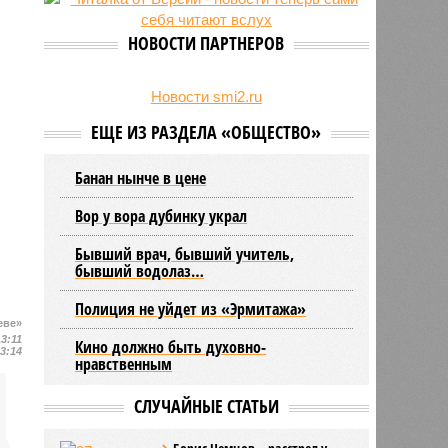
24/07
День ВМФ в Петербурге отметят
без главного военно-морского
НОВОСТИ ПАРТНЕРОВ
парада и салюта
23/07
Новую категорию водительских
прав предложили ввести в
Новости smi2.ru
Петербурге
ЕЩЕ ИЗ РАЗДЕЛА «ОБЩЕСТВО»
Банан нынче в цене
Вор у вора дубинку украл
Бывший врач, бывший учитель,
бывший водолаз…
Полиция не уйдет из «Эрмитажа»
еве»
13:11
Кино должно быть духовно-
13:14
нравственным
СЛУЧАЙНЫЕ СТАТЬИ