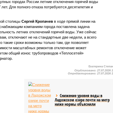
рупных городах России летние отключения горячей воды
7 лет. Для полного отказа потребуются десятилетия и
ной столицы
Сергей Кропачев
в ходе прямой линии на
оснабжающим компаниям города поставлена задача
льность летних отключений горячей воды. Уже сейчас
овам, отключают не на стандартные две недели, а всего
то такие сроки возможны только там, где позволяет
одимости масштабных ремонтов отключение может
этом общий износ трубопроводов «Теплосетей»
рнатор.
Екатерина Степа
Опубликовано:
27.07.2026 
Отредактировано:
27.07.2026 
Снижение уровня воды в
Ладожском озере почти на метр
ниже нормы объяснили