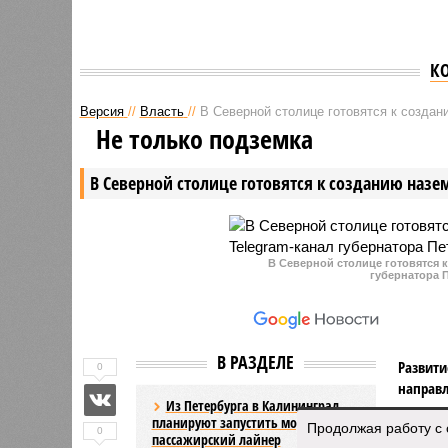
К
Версия
//
Власть
//
В Северной столице готовятся к создан
Не только подземка
В Северной столице готовятся к созданию назе
В Северной столице готовятся 
губернатора 
В РАЗДЕЛЕ
Развити
0
направл
Из Петербурга в Калининград
занимае
планируют запустить морской
Продолжая работу с 
0
пассажирский лайнер
Этот п