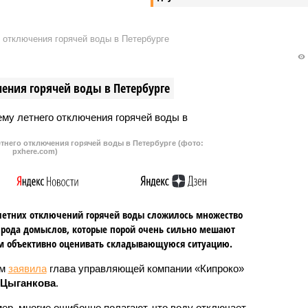
 отключения горячей воды в Петербурге
ения горячей воды в Петербурге
тнего отключения горячей воды в Петербурге (фото:
pxhere.com)
летних отключений горячей воды сложилось множество
 рода домыслов, которые порой очень сильно мешают
м объективно оценивать складывающуюся ситуацию.
ом
заявила
глава управляющей компании «Кипроко»
 Цыганкова
.
ер, многие ошибочно полагают, что воду отключает