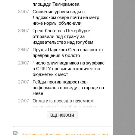
площади Темирканова
31/07
Снижение уровня воды в
Ладожском озере почти на метр
ниже нормы объяснили
30/07
Треш-блогера в Петербурге
отправили под стражу за
издевательство над голубем
29/07
Пруды Царского Села спасают от
превращения в болото
28/07
Число олимпиадников на журфаке
в СПбГУ превысило количество
бюджетных мест
27/07
Рейды против подростков-
неформалов проведут в городе на
Неве
27/07
Оплатить проезд в наземном
транспорте Петербурга можно
будет по геолокации
ЕЩЕ НОВОСТИ
24/07
Власти поручили сократить сроки
отключения горячей воды в
Петербурге