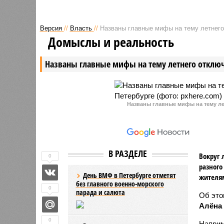
Версия
//
Власть
//
Названы главные мифы на тему летнего
Домыслы и реальность
Названы главные мифы на тему летнего отключ
Названы главные мифы на тему ле
В РАЗДЕЛЕ
Вокруг 
0
разного
День ВМФ в Петербурге отметят
жителя
без главного военно-морского
0
парада и салюта
Об эт
Алёна
0
Наприм