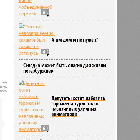
5
А им дом и не нужен?
2
Селедка может быть опасна для жизни
петербуржцев
нова
18:25
18:25
Депутаты хотят избавить
горожан и туристов от
навязчивых уличных
аниматоров
1