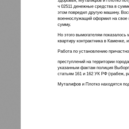
здоровья, Муталифов и Плотко потр
ч 02511 денежные средства в сумм
этом повредил другую машину. Вос
военнослужащий оформил на свое 
сумму.
Но этого вымогателям показалось м
квартиру контрактника в Каменке, 
Работа по установлению причастн
преступлений на территории города
указанным фактам полиция Выборгс
статьям 161 и 162 УК РФ (грабеж, р
Муталифов и Плотко находятся под