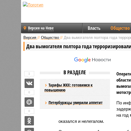
Власть
Общество
Версия на Неве
Версия
//
Общество
//
Два вымогателя полтора года террор
Два вымогателя полтора года терроризировали
В РАЗДЕЛЕ
Операти
1
области
Тарифы ЖКХ: готовимся к
вымогал
повышению
мотостр
0
Петербуржцы умерили аппетит
По инф
задерж
0
на год
оказался и нелегалом.