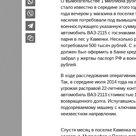
О вымогательстве 1 миллиона рубле
стало известно в середине этого г
года вечером у магазина в поселк
насилия потребовали под вымышле
военнослужащего указанную сумму. 
автомобиль ВАЗ-2115 с госзнаками
парня в лес у Каменки. Несколько 
потребовали 500 тысяч рублей. С э
должен был оформить в банке креди
забрал у жертвы паспорт РФ и вое
рублей.
В ходе расследования оперативник
Так, в середине июля 2014 года на
угрожая расправой 22-летнему контр
автомобиль ВАЗ-2113 стоимостью 1
возвращенного долга. Испугавшись
подозреваемому машину с ключами и
неизвестном направлении.
Спустя месяц в поселке Каменка по