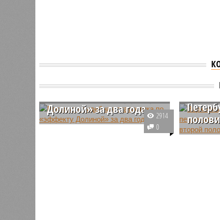
К
Верхов
Раскрыта судебная
перееха
статистика по «эффекту
Петерб
Долиной» за два года
2914
полови
В судебных учреждениях
0
Северной столицы провели
Сроки ве
оценку дел, связанных с
процесса
использованием схемы,
суда Рос
получившей название после
Северную
скандального случая с известной
Это може
артисткой.
через два