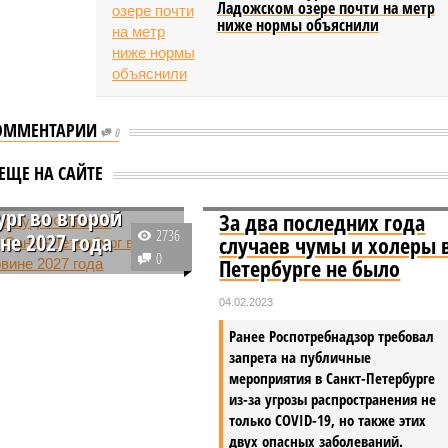
Ладожском озере почти на метр
ниже нормы объяснили
ОММЕНТАРИИ
0
ный суд РФ может
ЕЩЕ НА САЙТЕ
ть в Санкт-
ург во второй
За два последних года
2736
не 2027 года
случаев чумы и холеры 
0
Петербурге не было
роятного завершения
 переезда Верховного
04.02.2023
сии из Москвы в
Ранее Роспотребнадзор требовал
 столицу, уточнили.
запрета на публичные
т случиться примерно
мероприятия в Санкт-Петербурге
 года.
из-за угрозы распространения не
только COVID-19, но также этих
двух опасных заболеваний.