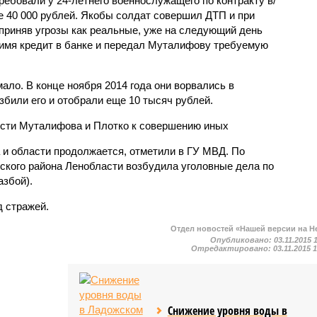
ебовали у 24-летнего военнослужащего по контракту в/
е 40 000 рублей. Якобы солдат совершил ДТП и при
приняв угрозы как реальные, уже на следующий день
имя кредит в банке и передал Муталифову требуемую
ало. В конце ноября 2014 года они ворвались в
избили его и отобрали еще 10 тысяч рублей.
ости Муталифова и Плотко к совершению иных
 и области продолжается, отметили в ГУ МВД. По
кого района Ленобласти возбудила уголовные дела по
азбой).
 стражей.
Отдел новостей «Нашей версии на Н
Опубликовано:
03.11.2015 
Отредактировано:
03.11.2015 
Снижение уровня воды в