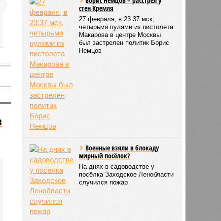
Борис Немцов – расстрел у
стен Кремля
27 февраля, в 23:37 мск,
четырьмя пулями из пистолета
Макарова в центре Москвы
был застрелен политик Борис
Немцов
в
Военные взяли в блокаду
мирный посёлок?
На днях в садоводстве у
посёлка Заходское Ленобласти
случился пожар