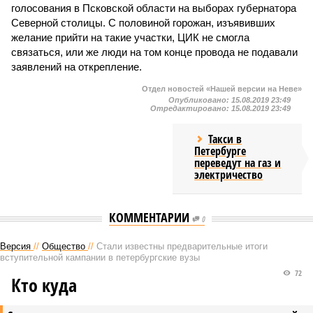
голосования в Псковской области на выборах губернатора
Северной столицы. С половиной горожан, изъявивших
желание прийти на такие участки, ЦИК не смогла
связаться, или же люди на том конце провода не подавали
заявлений на открепление.
Отдел новостей «Нашей версии на Неве»
Опубликовано:
15.08.2019 23:49
Отредактировано:
15.08.2019 23:49
Такси в
Петербурге
переведут на газ и
электричество
КОММЕНТАРИИ
0
Версия
//
Общество
//
Стали известны предварительные итоги
вступительной кампании в петербургские вузы
72
Кто куда