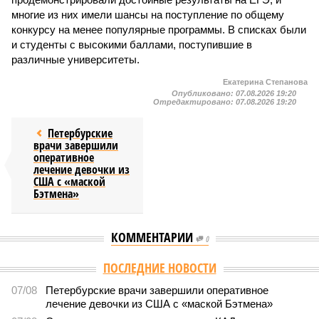
многие из них имели шансы на поступление по общему
конкурсу на менее популярные программы. В списках были
и студенты с высокими баллами, поступившие в
различные университеты.
Екатерина Степанова
Опубликовано:
07.08.2026 19:20
Отредактировано:
07.08.2026 19:20
Петербурские
врачи завершили
оперативное
лечение девочки из
США с «маской
Бэтмена»
КОММЕНТАРИИ
0
Версия
//
Власть
//
Названы главные мифы на тему летнего отключения
горячей воды в Петербурге
1613
Домыслы и реальность