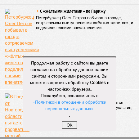
существующей инфраструктуры.
Ранее в Госдуме отмечали, что в крупных городах России
летние отключения горячей воды частично могут исчезнуть
через 5–7 лет. Для полного отказа потребуются
десятилетия и замена 70–80% изношенных труб.
Напомним, вице-губернатор Северной столицы
Сергей
Кропачев
в ходе прямой линии на прошлой неделе
Продолжая работу с сайтом вы даете
заявил
, что теплоснабжающим компаниям города
согласие на обработку данных нашим
поставлена задача максимально сократить
сайтом и сторонними ресурсами. Вы
продолжительность летних отключений горячей воды. Уже
можете запретить обработку Cookies в
сейчас около пяти тысяч домой, по его словам, отключают
настройках браузера.
не на стандартные две недели, а всего на один-четыре дня.
Пожалуйста, ознакомьтесь с
Он пояснил, что такие сроки возможны только там, где
«Политикой в отношении обработки
позволяет состояние сетей. В случае необходимости
персональных данных»
масштабных ремонтов отключение может длиться дольше
.
двух недель. При этом общий износ трубопроводов
«Теплосетей» превышает 50%, признал вице-губернатор.
OK
Екатерина Степанова