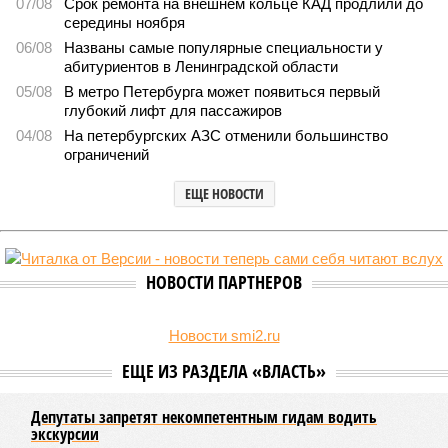
Названы главные мифы на тему летнего отключения
горячей воды в Петербурге
Названы главные мифы на тему летнего отключения горячей воды в
Петербурге (фото: pxhere.com)
Вокруг летних отключений горячей воды сложилось множество
разного рода домыслов, которые порой очень сильно мешают
жителям объективно оценивать складывающуюся ситуацию.
Об этом
заявила
глава управляющей компании «Кипроко»
Алёна Цыганкова
.
Например, многие ошибочно полагают, что воду отключает
управляющая компания, хотя на самом деле это делает
ресурсоснабжающая организация. Задача УК состоит в
том, чтобы подготовить внутридомовые системы и