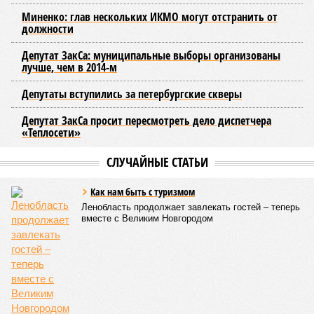
возобновить подачу воды после завершения ремонтов.
Эксперт также обратила внимание, что длительные
перерывы в подаче горячей воды характерны только для
домов с централизованным теплоснабжением. Там, где
установлены собственные газовые котельные,
профилактика занимает всего несколько дней. Именно
поэтому жители соседних домов могут жить по разным
графикам.
Ещё один распространённый миф – будто во время
отключений коммунальщики бездействуют. На деле именно
летом сети проходят наиболее серьёзное испытание:
трубопроводы проверяют посредством создания
повышенного давления, чтобы выявить слабые места до
наступления зимних холодов.
«Сегодня жители уже не столько переживают из-за
начислений, сколько из-за потери привычного комфорта.
Поэтому задача отрасли – не искать виноватых, а
сокращать сроки отключений»,
– резюмировала
Цыганкова. По ее словам, это возможно только за счет
проведения модернизации тепловых сетей и обновлению