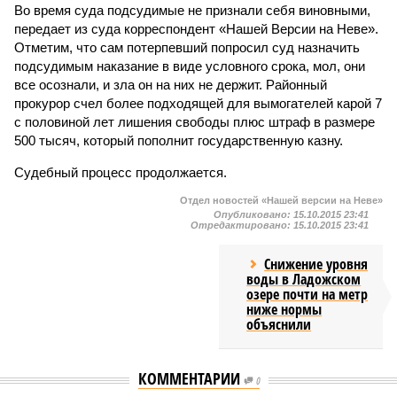
Во время суда подсудимые не признали себя виновными,
передает из суда корреспондент «Нашей Версии на Неве».
Отметим, что сам потерпевший попросил суд назначить
подсудимым наказание в виде условного срока, мол, они
все осознали, и зла он на них не держит. Районный
прокурор счел более подходящей для вымогателей карой 7
с половиной лет лишения свободы плюс штраф в размере
500 тысяч, который пополнит государственную казну.
Судебный процесс продолжается.
Отдел новостей «Нашей версии на Неве»
Опубликовано:
15.10.2015 23:41
Отредактировано:
15.10.2015 23:41
Снижение уровня
воды в Ладожском
озере почти на метр
ниже нормы
объяснили
КОММЕНТАРИИ
0