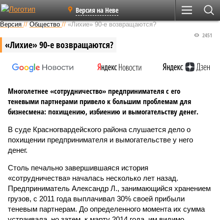
Версия на Неве
Версия
//
Общество
//
«Лихие» 90-е возвращаются?
2451
«Лихие» 90-е возвращаются?
Многолетнее «сотрудничество» предпринимателя с его
теневыми партнерами привело к большим проблемам для
бизнесмена: похищению, избиению и вымогательству денег.
В суде Красногвардейского района слушается дело о
похищении предпринимателя и вымогательстве у него
денег.
Столь печально завершившаяся история
«сотрудничества» началась несколько лет назад.
Предприниматель Александр Л., занимающийся хранением
грузов, с 2011 года выплачивал 30% своей прибыли
теневым партнерам. До определенного момента их сумма
устраивала, но затем, к марту 2014 года, им видимо,