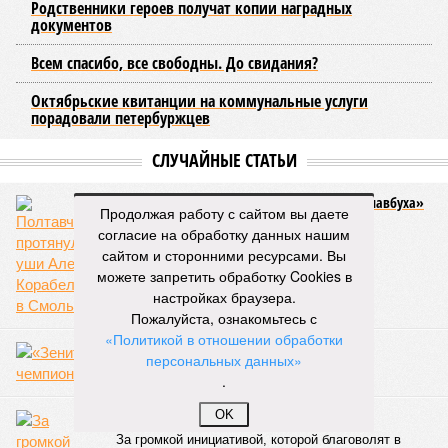
направлений в сфере транспорта, среди которых особое место
занимает создание системы наземного метро.
Этот проект призван дополнить существующие линии
метрополитена, а также облегчить дорожную обстановку в
городе. Для успешной реализации новой транспортной
системы планируется тесная интеграция пригородных
электричек в городскую транспортную сеть. Это
предполагает создание единой системы тарифов и
маршрутов, а также согласование расписаний электричек с
городским общественным транспортом.
Продолжая работу с сайтом вы даете
согласие на обработку данных нашим
Председатель Комитета по транспорту Санкт-Петербурга
сайтом и сторонними ресурсами. Вы
Денис Минкин
заявил
о приоритетности формирования
можете запретить обработку Cookies в
основ для будущего наземного метро. По его словам, шаги
настройках браузера.
в этом направлении уже предпринимаются, начиная с
Пожалуйста, ознакомьтесь с
запуска тактового движения пригородных электричек. В
«Политикой в отношении обработки
2025 году такое движение было организовано на пяти
персональных данных»
направлениях, а в апреле 2026 года открыли новое
.
направление от Балтийского вокзала до Гатчины.
Следующим важным этапом станет введение единого
OK
билета, который позволит пассажирам пользоваться