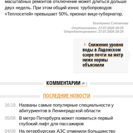
масштабных ремонтов отключение может длиться дольше
двух недель. При этом общий износ трубопроводов
«Теплосетей» превышает 50%, признал вице-губернатор.
Екатерина Степанова
Опубликовано:
27.07.2026 18:25
Отредактировано:
27.07.2026 18:25
Снижение уровня
воды в Ладожском
озере почти на метр
ниже нормы
объяснили
КОММЕНТАРИИ
0
Версия
//
Власть
//
В Северной столице готовятся к созданию наземного
метро
2104
Не только подземка
В Северной столице готовятся к созданию наземного
метро