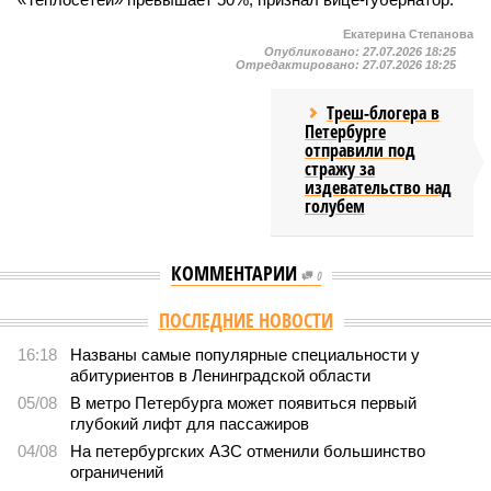
Екатерина Степанова
Опубликовано:
27.07.2026 18:25
Отредактировано:
27.07.2026 18:25
Треш-блогера в
Петербурге
отправили под
стражу за
издевательство над
голубем
КОММЕНТАРИИ
0
Версия
//
Власть
//
В Северной столице готовятся к созданию наземного
метро
2071
Не только подземка
В Северной столице готовятся к созданию наземного
метро