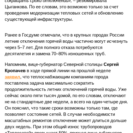
сокращать сроки отключений»,
– резюмировала
Цыганкова. По ее словам, это возможно только за счет
проведения модернизации тепловых сетей и обновлению
существующей инфраструктуры.
Ранее в Госдуме отмечали, что в крупных городах России
летние отключения горячей воды частично могут исчезнуть
через 5–7 лет. Для полного отказа потребуются
десятилетия и замена 70–80% изношенных труб.
Напомним, вице-губернатор Северной столицы
Сергей
Кропачев
в ходе прямой линии на прошлой неделе
заявил
, что теплоснабжающим компаниям города
поставлена задача максимально сократить
продолжительность летних отключений горячей воды. Уже
сейчас около пяти тысяч домой, по его словам, отключают
не на стандартные две недели, а всего на один-четыре дня.
Он пояснил, что такие сроки возможны только там, где
позволяет состояние сетей. В случае необходимости
масштабных ремонтов отключение может длиться дольше
двух недель. При этом общий износ трубопроводов
«Теплосетей» превышает 50%, признал вице-губернатор.