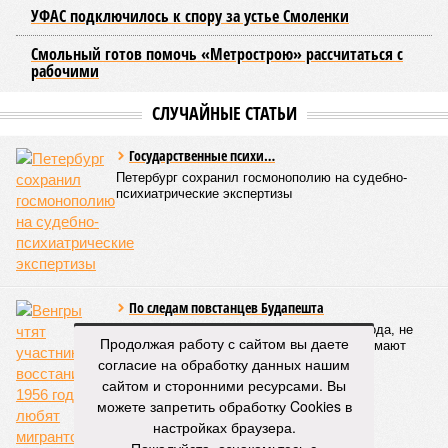
Этот проект призван дополнить существующие линии
метрополитена, а также облегчить дорожную обстановку в
городе. Для успешной реализации новой транспортной
системы планируется тесная интеграция пригородных
электричек в городскую транспортную сеть. Это
предполагает создание единой системы тарифов и
маршрутов, а также согласование расписаний электричек с
городским общественным транспортом.
Председатель Комитета по транспорту Санкт-Петербурга
Денис Минкин
заявил
о приоритетности формирования
основ для будущего наземного метро. По его словам, шаги
в этом направлении уже предпринимаются, начиная с
запуска тактового движения пригородных электричек. В
2025 году такое движение было организовано на пяти
направлениях, а в апреле 2026 года открыли новое
Продолжая работу с сайтом вы даете
направление от Балтийского вокзала до Гатчины.
согласие на обработку данных нашим
Следующим важным этапом станет введение единого
сайтом и сторонними ресурсами. Вы
билета, который позволит пассажирам пользоваться
можете запретить обработку Cookies в
скидками при пересадках между электричками и метро с
настройках браузера.
помощью карты «Подорожник».