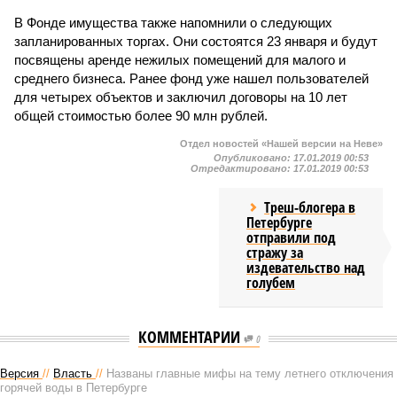
В Фонде имущества также напомнили о следующих
запланированных торгах. Они состоятся 23 января и будут
посвящены аренде нежилых помещений для малого и
среднего бизнеса. Ранее фонд уже нашел пользователей
для четырех объектов и заключил договоры на 10 лет
общей стоимостью более 90 млн рублей.
Отдел новостей «Нашей версии на Неве»
Опубликовано:
17.01.2019 00:53
Отредактировано:
17.01.2019 00:53
Треш-блогера в
Петербурге
отправили под
стражу за
издевательство над
голубем
КОММЕНТАРИИ
0
Версия
//
Власть
//
Названы главные мифы на тему летнего отключения
горячей воды в Петербурге