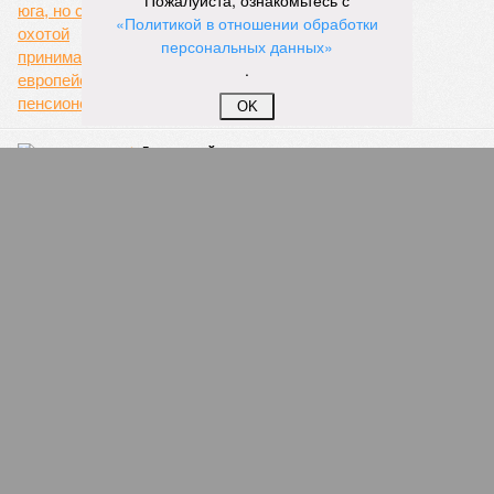
Пожалуйста, ознакомьтесь с
«Политикой в отношении обработки
Напомним, законодательное собрание Северной столицы в
персональных данных»
ноябре прошлого года одобрило законопроект,
.
устанавливающий фиксированный тариф на
железнодорожные перевозки в черте города. Этот шаг
OK
рассматривается как фундамент для создания сети
городского электрического наземного метро.
Предполагается, что единый тариф, ориентировочно в
пределах 60–69 рублей за поездку, обеспечит возможность
перевозить около 180 миллионов пассажиров в год.
Запущенное в апреле этого года тактовое движение от
Балтийского вокзала до Гатчины стало шестым
направлением с таким режимом работы. В будние дни в
часы пик поезда на этом маршруте курсируют каждые
тридцать минут. Первое подобное направление,
соединившее Павловск и Витебский вокзал, было открыто
в декабре 2022 года. Тогда РЖД отмечали, что это решение
значительно сократит время ожидания для пассажиров в
часы пик, с планами сократить интервалы до десяти минут.