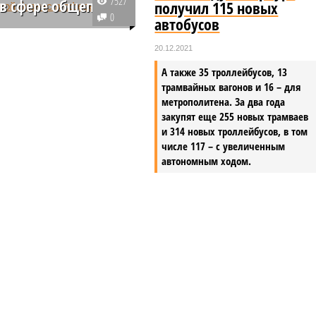
7527
 в сфере общепита
получил 115 новых
0
автобусов
знес начинается с
 рынка и составления
20.12.2021
лана, особенно если
А также 35 троллейбусов, 13
ается объекта
трамвайных вагонов и 16 – для
. Новички при этом
метрополитена. За два года
пускают
закупят еще 255 новых трамваев
тельные ошибки,
и 314 новых троллейбусов, в том
я свои сбережения
числе 117 – с увеличенным
 без необходимых
автономным ходом.
.