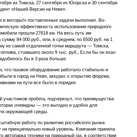
тября из Томска, 27 сентября из Югорска и 30 сентября
ндент «Нашей Версии на Неве».
аз в моторы!» поставленные задачи выполнил. Во-
мическую эффективность использования природного
томобили прошли 27618 км. На весь путь им
сумму 84 000 руб., или, в среднем, по 6500 руб. на 1
му из самой отдаленной точки маршрута — Томска,
оплива, стоившего около 9 тыс. руб., Если бы он ехал
надобилось бы в 3 раза больше.
, что газовое оборудование работало стабильно и
рибыли в город на Неве, аккурат, к открытию форума,
равками на пути все было в порядке.
 участников пробега, подчеркнул, что преимущества
моторах очевидны — это выгодно и удобно для
для окружающей среды.
сштабную работу по развитию российского рынка
у на принципиально новый уровень. Компания приняла
о автопарка техники на природный газ, в соответствии