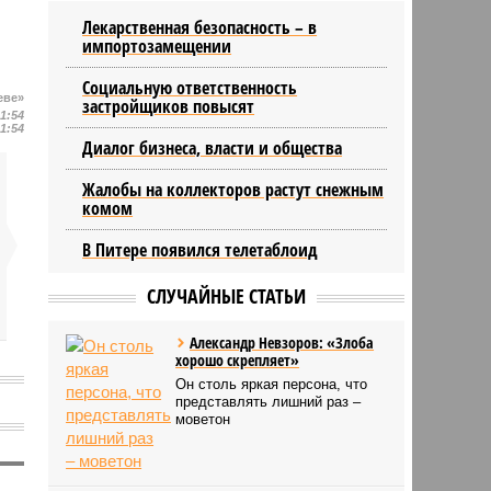
24/07
День ВМФ в Петербурге отметят
Лекарственная безопасность – в
без главного военно-морского
импортозамещении
парада и салюта
23/07
Новую категорию водительских
Социальную ответственность
еве»
застройщиков повысят
прав предложили ввести в
21:54
Петербурге
21:54
Диалог бизнеса, власти и общества
Жалобы на коллекторов растут снежным
комом
В Питере появился телетаблоид
СЛУЧАЙНЫЕ СТАТЬИ
Александр Невзоров: «Злоба
хорошо скрепляет»
Он столь яркая персона, что
представлять лишний раз –
моветон