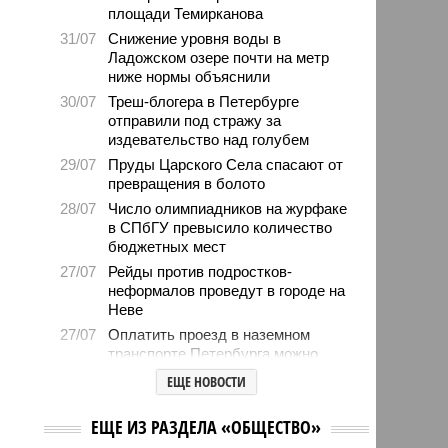
площади Темирканова
31/07
Снижение уровня воды в
Ладожском озере почти на метр
ниже нормы объяснили
30/07
Треш-блогера в Петербурге
отправили под стражу за
издевательство над голубем
29/07
Пруды Царского Села спасают от
превращения в болото
28/07
Число олимпиадников на журфаке
в СПбГУ превысило количество
бюджетных мест
27/07
Рейды против подростков-
неформалов проведут в городе на
Неве
27/07
Оплатить проезд в наземном
транспорте Петербурга можно
будет по геолокации
ЕЩЕ НОВОСТИ
24/07
Власти поручили сократить сроки
отключения горячей воды в
ЕЩЕ ИЗ РАЗДЕЛА «ОБЩЕСТВО»
Петербурге