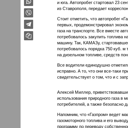
и юга. Автопробег стартовал 23 сен
из Ставрополя, передает корреспо
Стоит отметить, что автопробег «Г
первых, продемонстрировал эконо
газа на транспорте. Все вместе ав
потребовалось закупить топлива на 
машину. Так, КАМАЗу, стартовавше
потребовалось порядка 750 куб. м т
на дизельном топливе, средств по
Все водители единодушно отметили
исправно. А то, что они все-таки п
свидетельствует о том, что и с зап
Алексей Миллер, приветствовавший
использования природного газа в 
потребителей, а также безопасно 
Напомним, что «Газпром» ведет ма
газомоторного топлива и его вывод
программу по переводу собственног