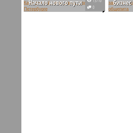
13710
Начало нового пути
бизнес
0
Две новые станции
Любой би
Красносельско-Калининской
изучения
линии запустили в Петербурге
бизнес-п
дело кас
общепита
порой до
непрости
вкладыва
вслепую,
расчетов