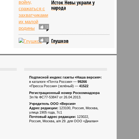
Исток Невы украли у
народа
13
10
Глушков
Подписной индекс газеты «Наша версия»:
в каталоге «Почта России» —
99266
«Пресса России» (зелёный) —
41522
Регистрационный номер Роскомнадзора
Эл № ФС77-53847 от 26.04.2013.
Учредитель ООО «Версия»
Адрес редакции:
123100, Россия, Москва,
улица 1905 года, 7с1
Почтовый адрес редакции:
123022,
Россия, Москва, а/я 29. для ООО «Диалан»