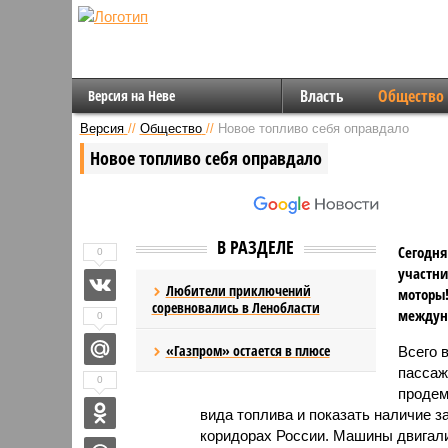
Власть
Общество
Версия на Неве
Версия
//
Общество
//
Новое топливо себя оправдало
Новое топливо себя оправдало
В РАЗДЕЛЕ
Сегодня
0
участни
Любители приключений
моторы!
соревновались в Ленобласти
междуна
0
«Газпром» остается в плюсе
Всего 
пассаж
0
продем
вида топлива и показать наличие 
коридорах России. Машины двигалис