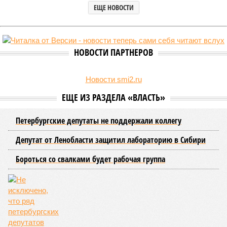
Вокруг летних отключений горячей воды сложилось множество
разного рода домыслов, которые порой очень сильно мешают
жителям объективно оценивать складывающуюся ситуацию.
Об этом
заявила
глава управляющей компании «Кипроко»
Алёна Цыганкова
.
Например, многие ошибочно полагают, что воду отключает
управляющая компания, хотя на самом деле это делает
ресурсоснабжающая организация. Задача УК состоит в
том, чтобы подготовить внутридомовые системы и
возобновить подачу воды после завершения ремонтов.
Эксперт также обратила внимание, что длительные
перерывы в подаче горячей воды характерны только для
домов с централизованным теплоснабжением. Там, где
установлены собственные газовые котельные,
профилактика занимает всего несколько дней. Именно
поэтому жители соседних домов могут жить по разным
графикам.