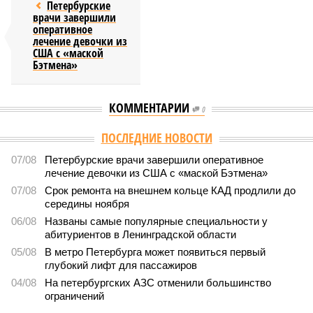
Петербурские
врачи завершили
оперативное
лечение девочки из
США с «маской
Бэтмена»
КОММЕНТАРИИ
0
Версия
//
Власть
//
Названы главные мифы на тему летнего отключения
горячей воды в Петербурге
1634
Домыслы и реальность
Названы главные мифы на тему летнего отключения
горячей воды в Петербурге
Названы главные мифы на тему летнего отключения горячей воды в
Петербурге (фото: pxhere.com)