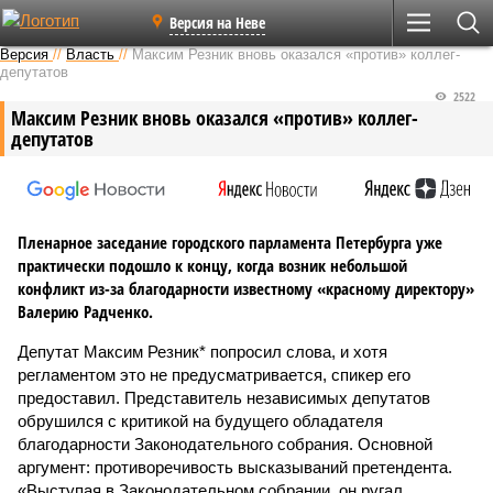
Версия на Неве
Версия
//
Власть
//
Максим Резник вновь оказался «против» коллег-
депутатов
2522
Максим Резник вновь оказался «против» коллег-
депутатов
Пленарное заседание городского парламента Петербурга уже
практически подошло к концу, когда возник небольшой
конфликт из-за благодарности известному «красному директору»
Валерию Радченко.
Депутат Максим Резник* попросил слова, и хотя
регламентом это не предусматривается, спикер его
предоставил. Представитель независимых депутатов
обрушился с критикой на будущего обладателя
благодарности Законодательного собрания. Основной
аргумент: противоречивость высказываний претендента.
«Выступая в Законодательном собрании, он ругал