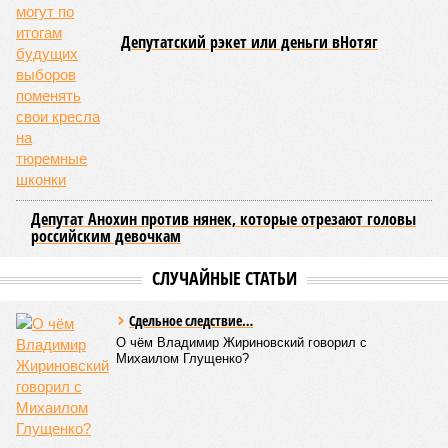
Ещё один распространённый миф – будто во время
отключений коммунальщики бездействуют. На деле именно
летом сети проходят наиболее серьёзное испытание:
трубопроводы проверяют посредством создания
повышенного давления, чтобы выявить слабые места до
наступления зимних холодов.
«Сегодня жители уже не столько переживают из-за
начислений, сколько из-за потери привычного комфорта.
Поэтому задача отрасли – не искать виноватых, а
сокращать сроки отключений»,
– резюмировала
Цыганкова. По ее словам, это возможно только за счет
проведения модернизации тепловых сетей и обновлению
существующей инфраструктуры.
Ранее в Госдуме отмечали, что в крупных городах России
летние отключения горячей воды частично могут исчезнуть
через 5–7 лет. Для полного отказа потребуются
десятилетия и замена 70–80% изношенных труб.
Напомним, вице-губернатор Северной столицы
Сергей