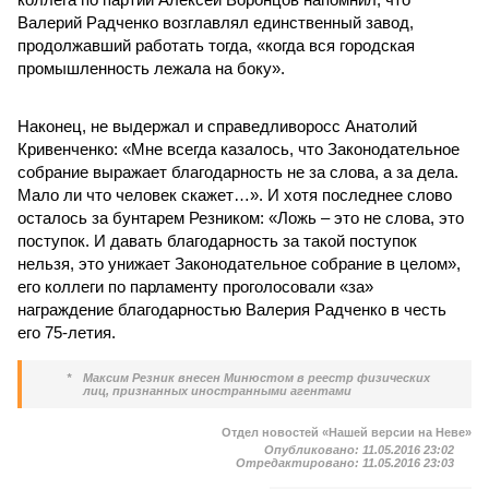
Валерий Радченко возглавлял единственный завод,
продолжавший работать тогда, «когда вся городская
промышленность лежала на боку».
Наконец, не выдержал и справедливоросс Анатолий
Кривенченко: «Мне всегда казалось, что Законодательное
собрание выражает благодарность не за слова, а за дела.
Мало ли что человек скажет…». И хотя последнее слово
осталось за бунтарем Резником: «Ложь – это не слова, это
поступок. И давать благодарность за такой поступок
нельзя, это унижает Законодательное собрание в целом»,
его коллеги по парламенту проголосовали «за»
награждение благодарностью Валерия Радченко в честь
его 75-летия.
*
Максим Резник внесен Минюстом в реестр физических
лиц, признанных иностранными агентами
Отдел новостей «Нашей версии на Неве»
Опубликовано:
11.05.2016 23:02
Отредактировано:
11.05.2016 23:03