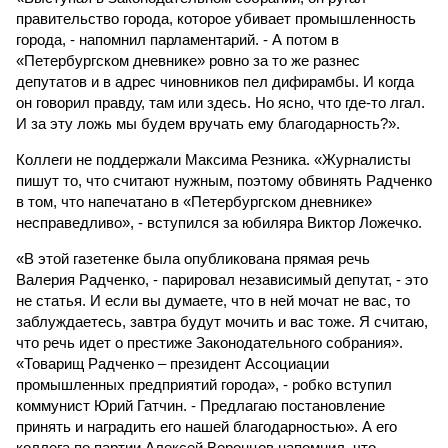
правительство города, которое убивает промышленность
города, - напомнил парламентарий. - А потом в
«Петербургском дневнике» ровно за то же разнес
депутатов и в адрес чиновников пел дифирамбы. И когда
он говорил правду, там или здесь. Но ясно, что где-то лгал.
И за эту ложь мы будем вручать ему благодарность?».
Коллеги не поддержали Максима Резника. «Журналисты
пишут то, что считают нужным, поэтому обвинять Радченко
в том, что напечатано в «Петербургском дневнике»
несправедливо», - вступился за юбиляра Виктор Ложечко.
«В этой газетенке была опубликована прямая речь
Валерия Радченко, - парировал независимый депутат, - это
не статья. И если вы думаете, что в ней мочат не вас, то
заблуждаетесь, завтра будут мочить и вас тоже. Я считаю,
что речь идет о престиже Законодательного собрания».
«Товарищ Радченко – президент Ассоциации
промышленных предприятий города», - робко вступил
коммунист Юрий Гатчин. - Предлагаю постановление
принять и наградить его нашей благодарностью». А его
коллега по партии Алексей Воронцов напомнил, что