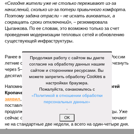
«Сегодня жители уже не столько переживают из-за
начислений, сколько из-за потери привычного комфорта.
Поэтому задача отрасли – не искать виноватых, а
сокращать сроки отключений»,
– резюмировала
Цыганкова. По ее словам, это возможно только за счет
проведения модернизации тепловых сетей и обновлению
существующей инфраструктуры.
Ранее в Госдуме отмечали, что в крупных городах России
Продолжая работу с сайтом вы даете
летние отключения горячей воды частично могут исчезнуть
согласие на обработку данных нашим
через 5–7 лет. Для полного отказа потребуются
сайтом и сторонними ресурсами. Вы
десятилетия и замена 70–80% изношенных труб.
можете запретить обработку Cookies в
настройках браузера.
Напомним, вице-губернатор Северной столицы
Сергей
Пожалуйста, ознакомьтесь с
Кропачев
в ходе прямой линии на прошлой неделе
«Политикой в отношении обработки
заявил
, что теплоснабжающим компаниям города
персональных данных»
поставлена задача максимально сократить
.
продолжительность летних отключений горячей воды. Уже
сейчас около пяти тысяч домой, по его словам, отключают
OK
не на стандартные две недели, а всего на один-четыре дня.
Он пояснил, что такие сроки возможны только там, где