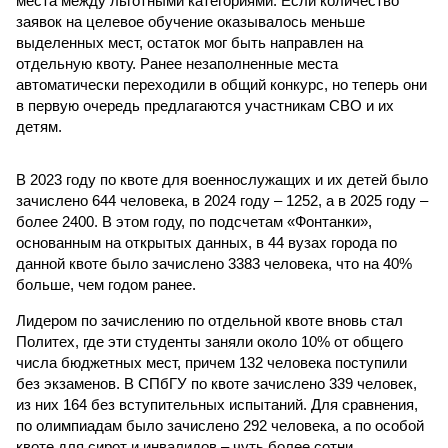
места между льготными категориями. Если количество
заявок на целевое обучение оказывалось меньше
выделенных мест, остаток мог быть направлен на
отдельную квоту. Ранее незаполненные места
автоматически переходили в общий конкурс, но теперь они
в первую очередь предлагаются участникам СВО и их
детям.
В 2023 году по квоте для военнослужащих и их детей было
зачислено 644 человека, в 2024 году – 1252, а в 2025 году –
более 2400. В этом году, по подсчетам «Фонтанки»,
основанным на открытых данных, в 44 вузах города по
данной квоте было зачислено 3383 человека, что на 40%
больше, чем годом ранее.
Лидером по зачислению по отдельной квоте вновь стал
Политех, где эти студенты заняли около 10% от общего
числа бюджетных мест, причем 132 человека поступили
без экзаменов. В СПбГУ по квоте зачислено 339 человек,
из них 164 без вступительных испытаний. Для сравнения,
по олимпиадам было зачислено 292 человека, а по особой
квоте для сирот и инвалидов – чуть более сотни.