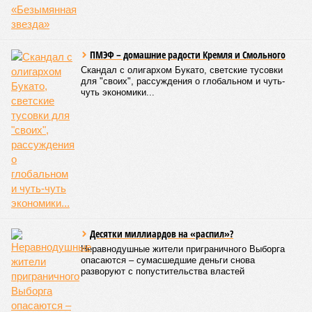
начислений, сколько из-за потери привычного комфорта.
Поэтому задача отрасли – не искать виноватых, а
сокращать сроки отключений»,
– резюмировала
Цыганкова. По ее словам, это возможно только за счет
проведения модернизации тепловых сетей и обновлению
существующей инфраструктуры.
Ранее в Госдуме отмечали, что в крупных городах России
летние отключения горячей воды частично могут исчезнуть
через 5–7 лет. Для полного отказа потребуются
десятилетия и замена 70–80% изношенных труб.
Напомним, вице-губернатор Северной столицы
Сергей
Кропачев
в ходе прямой линии на прошлой неделе
заявил
, что теплоснабжающим компаниям города
поставлена задача максимально сократить
продолжительность летних отключений горячей воды. Уже
сейчас около пяти тысяч домой, по его словам, отключают
не на стандартные две недели, а всего на один-четыре дня.
Он пояснил, что такие сроки возможны только там, где
позволяет состояние сетей. В случае необходимости