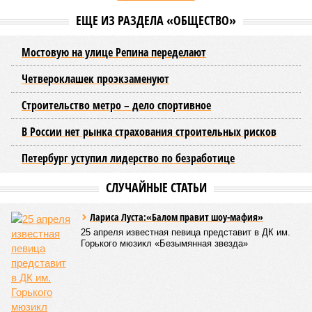
Например, многие ошибочно полагают, что воду отключает
управляющая компания, хотя на самом деле это делает
ресурсоснабжающая организация. Задача УК состоит в
том, чтобы подготовить внутридомовые системы и
возобновить подачу воды после завершения ремонтов.
Эксперт также обратила внимание, что длительные
перерывы в подаче горячей воды характерны только для
домов с централизованным теплоснабжением. Там, где
установлены собственные газовые котельные,
профилактика занимает всего несколько дней. Именно
поэтому жители соседних домов могут жить по разным
графикам.
Ещё один распространённый миф – будто во время
отключений коммунальщики бездействуют. На деле именно
летом сети проходят наиболее серьёзное испытание:
трубопроводы проверяют посредством создания
повышенного давления, чтобы выявить слабые места до
наступления зимних холодов.
«Сегодня жители уже не столько переживают из-за