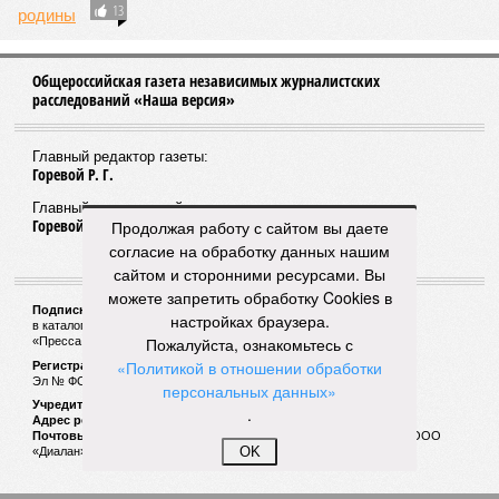
Десятки миллиардов на «распил»?
Продолжая работу с сайтом вы даете
Неравнодушные жители приграничного Выборга
согласие на обработку данных нашим
опасаются – сумасшедшие деньги снова
разворуют с попустительства властей
сайтом и сторонними ресурсами. Вы
можете запретить обработку Cookies в
настройках браузера.
Пожалуйста, ознакомьтесь с
«Политикой в отношении обработки
персональных данных»
.
OK
ПОПУЛЯРНОЕ