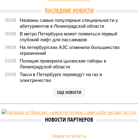
Версия
//
Власть
//
Названы главные мифы на тему летнего отключения
горячей воды в Петербурге
1499
Домыслы и реальность
Названы главные мифы на тему летнего отключения
горячей воды в Петербурге
Названы главные мифы на тему летнего отключения горячей воды в
Петербурге (фото: pxhere.com)
Вокруг летних отключений горячей воды сложилось множество
разного рода домыслов, которые порой очень сильно мешают
жителям объективно оценивать складывающуюся ситуацию.
Об этом
заявила
глава управляющей компании «Кипроко»
Алёна Цыганкова
.