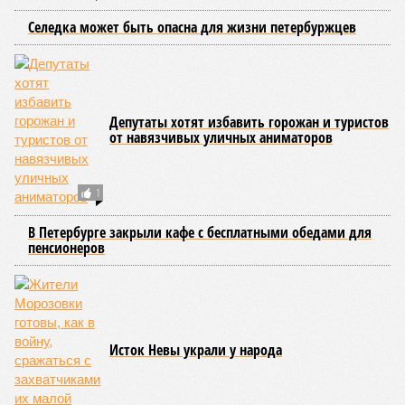
Строительство метро – дело спортивное
В России нет рынка страхования строительных рисков
Петербург уступил лидерство по безработице
СЛУЧАЙНЫЕ СТАТЬИ
Лариса Луста:«Балом правит шоу-мафия»
25 апреля известная певица представит в ДК им.
Горького мюзикл «Безымянная звезда»
ПМЭФ – домашние радости Кремля и Смольного
Скандал с олигархом Букато, светские тусовки
для "своих", рассуждения о глобальном и чуть-
чуть экономики...