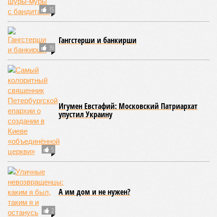
04/08
На петербургских АЗС отменили большинство
ограничений
03/08
Полиция проверила цыганские таборы в
Ленинградской области
03/08
Такси в Петербурге переведут на газ и
электричество
ЕЩЕ НОВОСТИ
НОВОСТИ ПАРТНЕРОВ
Новости smi2.ru
ЕЩЕ ИЗ РАЗДЕЛА «ОБЩЕСТВО»
Мостовую на улице Репина переделают
Четвероклашек проэкзаменуют