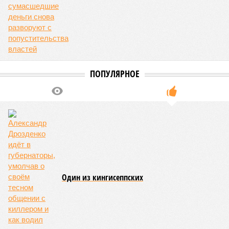
масштабных ремонтов отключение может длиться дольше
двух недель. При этом общий износ трубопроводов
«Теплосетей» превышает 50%, признал вице-губернатор.
Екатерина Степанова
Опубликовано:
27.07.2026 18:25
Отредактировано:
27.07.2026 18:25
Снижение уровня
воды в Ладожском
озере почти на метр
ниже нормы
объяснили
КОММЕНТАРИИ
0
ПОСЛЕДНИЕ НОВОСТИ
06/08
Названы самые популярные специальности у
абитуриентов в Ленинградской области
05/08
В метро Петербурга может появиться первый
глубокий лифт для пассажиров