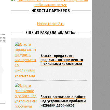
23/07
Новую категорию водительских
прав предложили ввести в
НОВОСТИ ПАРТНЕРОВ
Петербурге
22/07
Ленинградская область вошла в
число опасных регионов по
Новости smi2.ru
клещевому энцефалиту
ЕЩЕ ИЗ РАЗДЕЛА «ВЛАСТЬ»
нова
17:12
17:12
Власти города хотят
продлить эксперимент со
школьными экзаменами
Власти рассказали о работе
над устранением проблемы
нехватки дворников