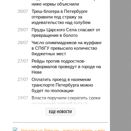
ниже нормы объяснили
30/07
Треш-блогера в Петербурге
отправили под стражу за
издевательство над голубем
29/07
Пруды Царского Села спасают от
превращения в болото
28/07
Число олимпиадников на журфаке
в СПбГУ превысило количество
бюджетных мест
27/07
Рейды против подростков-
неформалов проведут в городе на
Неве
27/07
Оплатить проезд в наземном
транспорте Петербурга можно
будет по геолокации
24/07
Власти поручили сократить сроки
отключения горячей воды в
Петербурге
ЕЩЕ НОВОСТИ
24/07
День ВМФ в Петербурге отметят
без главного военно-морского
парада и салюта