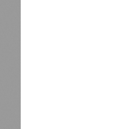
Названы главные мифы на тему ле
В РАЗДЕЛЕ
Вокруг 
0
разного
День ВМФ в Петербурге отметят
жителя
без главного военно-морского
0
парада и салюта
Об эт
Алёна
0
Наприм
Власти поручили сократить
сроки отключения горячей воды в
управл
Петербурге
ресурс
чтобы 
подачу
Эксперт также обратила внимание,