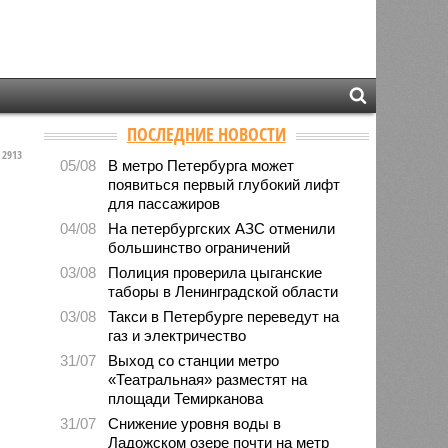
ПОСЛЕДНИЕ НОВОСТИ
2913
05/08
В метро Петербурга может
появиться первый глубокий лифт
для пассажиров
04/08
На петербургских АЗС отменили
большинство ограничений
03/08
Полиция проверила цыганские
таборы в Ленинградской области
03/08
Такси в Петербурге переведут на
газ и электричество
31/07
Выход со станции метро
«Театральная» разместят на
площади Темирканова
31/07
Снижение уровня воды в
Ладожском озере почти на метр