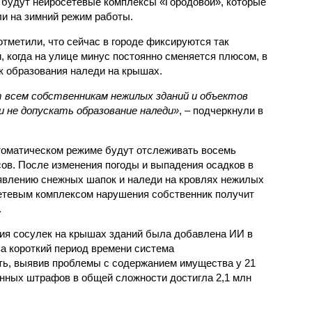
 будут нейросетевые комплексы «Городовой», которые
и на зимний режим работы.
отметили, что сейчас в городе фиксируются так
 когда на улице минус постоянно сменяется плюсом, в
к образования наледи на крышах.
 всем собственникам нежилых зданий и объектов
 не допускать образование наледи»
, – подчеркнули в
томатическом режиме будут отслеживать восемь
в. После изменения погоды и выпадения осадков в
явлению снежных шапок и наледи на кровлях нежилых
етевым комплексом нарушения собственник получит
.
ия сосулек на крышах зданий была добавлена ИИ в
за короткий период времени система
ь, выявив проблемы с содержанием имущества у 21
енных штрафов в общей сложности достигла 2,1 млн