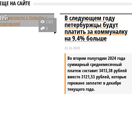
еть привлекли к
ЕЩЕ НА САЙТЕ
 с незаконной
лей
В следующем году
2363
петербуржцы будут
 Северной столице
0
платить за коммуналку
был использован
на 9,4% больше
енный интеллект с
наружения самовольно
21.11.2023
енных нестационарных
Во втором полугодии 2024 года
торговли.
суммарный среднемесячный
платеж составит 3413,38 рублей
вместо 3121,53 рублей, которые
горожане заплатят в декабре
текущего года.
 отключения горячей воды в Петербурге
ения горячей воды в Петербурге