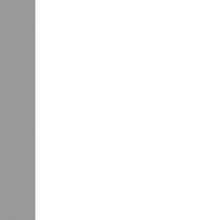
около пяти тысяч домой, по его сл
на один-четыре дня. Он пояснил, ч
состояние сетей. В случае необх
длиться дольше двух недель. При 
превышает 50%, признал вице-губе
К
Версия
//
Власть
//
В Северной столице готовятся к создан