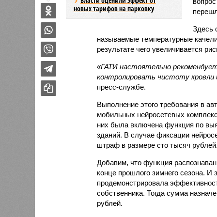
Власти оценили эффект от
вопрос
новых тарифов на парковку
перешл
Здесь 
называемые температурные качели,
результате чего увеличивается рис
«ГАТИ настоятельно рекомендует
контролировать чистоту кровли и
пресс-службе.
Выполнение этого требования в ав
мобильных нейросетевых комплексо
них была включена функция по вы
зданий. В случае фиксации нейрос
штраф в размере сто тысяч рублей
Добавим, что функция распознаван
конце прошлого зимнего сезона. И 
продемонстрировала эффективност
собственника. Тогда сумма назнач
рублей.