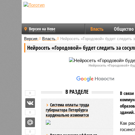
Власть
Общество
Версия на Неве
Версия
//
Власть
//
Нейросеть «Городовой» будет следить 
Нейросеть «Городовой» будет следить за сосу
Нейросеть «Городовой» буд
В РАЗДЕЛЕ
В связи
0
коммун
Система оплаты труда
образов
губернатора Петербурга
зданий.
0
кардинально изменится
Как ра
госинс
0