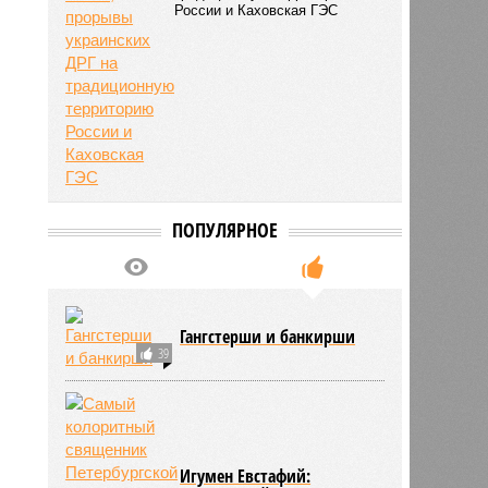
России и Каховская ГЭС
нова
18:25
18:25
ПОПУЛЯРНОЕ
Гангстерши и банкирши
39
Игумен Евстафий: