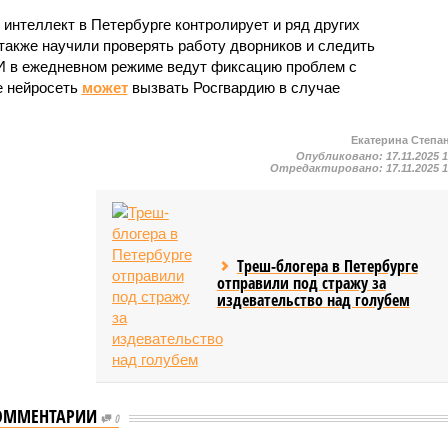
 интеллект в Петербурге контролирует и ряд других
 также научили проверять работу дворников и следить
ИИ в ежедневном режиме ведут фиксацию проблем с
е нейросеть
может
вызвать Росгвардию в случае
.
Екатерина Степа
Опубликовано:
17.11.2025 
Отредактировано:
17.11.2025 
Треш-блогера в Петербурге
отправили под стражу за
издевательство над голубем
ОММЕНТАРИИ
0