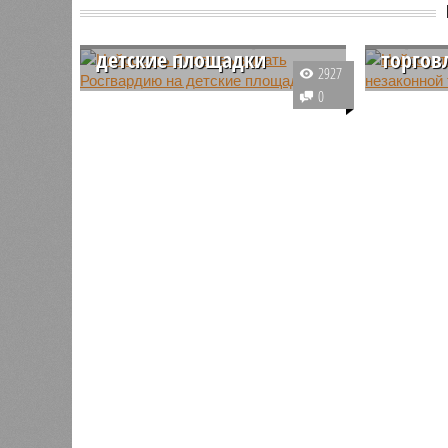
Нейросеть будет
Нейрос
вызывать Росгвардию на
борьбе
детские площадки
торгов
2927
Петербургские власти
В июле в
0
продолжают расширять
впервые 
применение технологий ИИ в
искусств
повседневной работе городских
целью об
комитетов и ведомств с целью
установл
повышения эффективности.
объектов 
Версия
//
Власть
//
Названы главные мифы на тему летнего
Домыслы и реальность
Названы главные мифы на тему летнего отключ