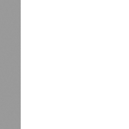
характерны только для домов с це
установлены собственные газовые 
дней. Именно поэтому жители сосе
Ещё один распространённый миф –
бездействуют. На деле именно лет
трубопроводы проверяют посредст
слабые места до наступления зимн
«Сегодня жители уже не столько п
привычного комфорта. Поэтому за
сроки отключений»,
– резюмировал
счет проведения модернизации те
инфраструктуры.
Ранее в Госдуме отмечали, что в к
частично могут исчезнуть через 5–
замена 70–80% изношенных труб.
Напомним, вице-губернатор Север
прошлой неделе
заявил
, что тепл
максимально сократить продолжите