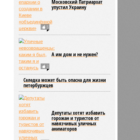
Московский Патриархат
2063
упустил Украину
5
А им дом и не нужен?
2
Селедка может быть опасна для жизни
петербуржцев
Депутаты хотят избавить
горожан и туристов от
навязчивых уличных
аниматоров