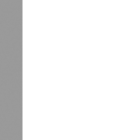
Не только подземка
В Северной столице готовятся к созданию назе
В Северной столице готовятся 
губернатора 
В РАЗДЕЛЕ
Развити
0
направл
Из Петербурга в Калининград
занимае
планируют запустить морской
0
пассажирский лайнер
Этот п
метроп
городе
0
Власти не намерены возвращать
систем
самокаты в центр Петербурга
электр
создан