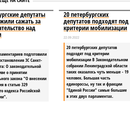
ургские депутаты
20 петербургских
жили сажать за
депутатов подходят под
ательство над
критерии мобилизации
м
22.09.2022
20 петербургских депутатов
подходят под критерии
ламентариев подготовили
мобилизации В Законодательном
остановления ЗС Санкт-
собрании Ленинградской области
га: О законодательной
таких оказалось чуть меньше - 19
иве о принятии
человек. Большая часть
ного закона "О внесении
единороссы, ну так и фракции
я в статью 329
"Единой России" самые большие
го кодекса Российской
в этих двух парламентах.
ии".
 отключения горячей воды в Петербурге