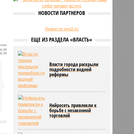
24/07
День ВМФ в Петербурге отметят
без главного военно-морского
НОВОСТИ ПАРТНЕРОВ
парада и салюта
23/07
Новую категорию водительских
прав предложили ввести в
Новости smi2.ru
Петербурге
ЕЩЕ ИЗ РАЗДЕЛА «ВЛАСТЬ»
нова
16:38
16:38
Власти города раскрыли
подробности водной
реформы
Нейросеть привлекли к
борьбе с незаконной
торговлей