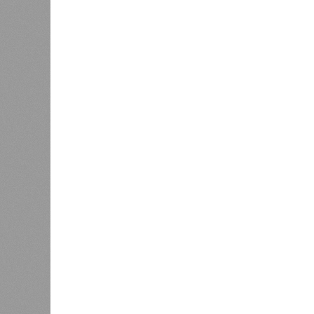
Версия
//
Власть
//
В Северной столице готовятся к создан
Не только подземка
В Северной столице готовятся к созданию назе
В Северной столице готовятся 
губернатора 
В РАЗДЕЛЕ
Развити
0
направл
Из Петербурга в Калининград
занимае
планируют запустить морской
0
пассажирский лайнер
Этот п
метроп
городе
0
Власти не намерены возвращать
систем
самокаты в центр Петербурга
электр
создан