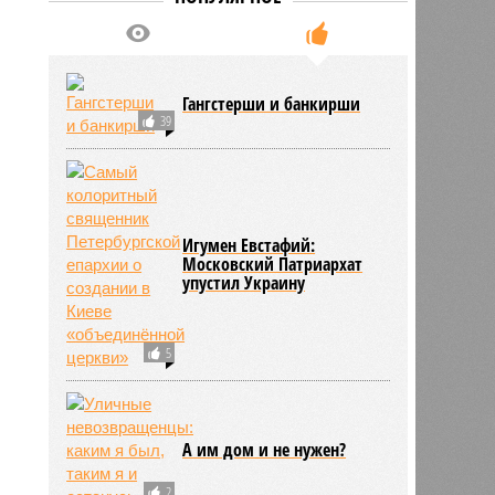
Гангстерши и банкирши
39
нова
18:25
18:25
Игумен Евстафий:
Московский Патриархат
упустил Украину
5
А им дом и не нужен?
2