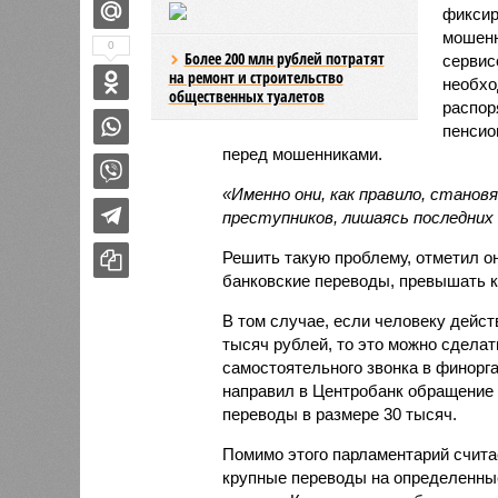
фиксир
мошенн
0
Более 200 млн рублей потратят
сервис
на ремонт и строительство
необхо
общественных туалетов
распор
пенсио
перед мошенниками.
«Именно они, как правило, стан
преступников, лишаясь последних
Решить такую проблему, отметил о
банковские переводы, превышать к
В том случае, если человеку дейс
тысяч рублей, то это можно сдела
самостоятельного звонка в финорга
направил в Центробанк обращение 
переводы в размере 30 тысяч.
Помимо этого парламентарий счита
крупные переводы на определенные