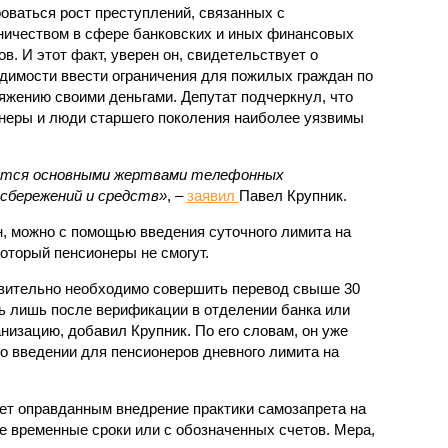
оваться рост преступлений, связанных с
ичеством в сфере банковских и иных финансовых
ов. И этот факт, уверен он, свидетельствует о
димости ввести ограничения для пожилых граждан по
яжению своими деньгами. Депутат подчеркнул, что
неры и люди старшего поколения наиболее уязвимы
овятся основными жертвами телефонных
 сбережений и средств»
, –
заявил
Павел Крупник.
н, можно с помощью введения суточного лимита на
оторый пенсионеры не смогут.
твительно необходимо совершить перевод свыше 30
ть лишь после верификации в отделении банка или
низацию, добавил Крупник. По его словам, он уже
о введении для пенсионеров дневного лимита на
ет оправданным внедрение практики самозапрета на
 временные сроки или с обозначенных счетов. Мера,