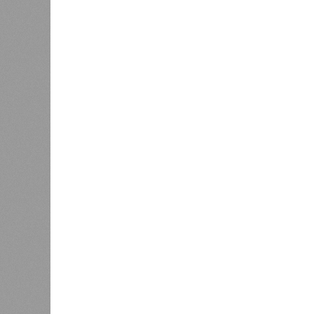
максимально сократить продолжите
около пяти тысяч домой, по его сл
на один-четыре дня. Он пояснил, ч
состояние сетей. В случае необх
длиться дольше двух недель. При 
превышает 50%, признал вице-губе
К