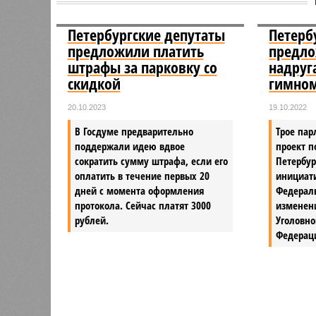
Петербургские депутаты
Петерб
предложили платить
предло
штрафы за парковку со
надруг
скидкой
гимно
20.10.2023
19.10.2022
В Госдуме предварительно
Трое пар
поддержали идею вдвое
проект п
сократить сумму штрафа, если его
Петербур
оплатить в течение первых 20
инициат
дней с момента оформления
Федераль
протокола. Сейчас платят 3000
изменени
рублей.
Уголовно
Федерац
Версия
//
Власть
//
Названы главные мифы на тему летнего
Домыслы и реальность