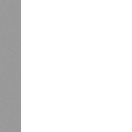
Эксперт также обратила внимание,
характерны только для домов с це
установлены собственные газовые 
дней. Именно поэтому жители сосе
Ещё один распространённый миф –
бездействуют. На деле именно лет
трубопроводы проверяют посредст
слабые места до наступления зимн
«Сегодня жители уже не столько п
привычного комфорта. Поэтому за
сроки отключений»,
– резюмировал
счет проведения модернизации те
инфраструктуры.
Ранее в Госдуме отмечали, что в к
частично могут исчезнуть через 5–
замена 70–80% изношенных труб.
Напомним, вице-губернатор Север
прошлой неделе
заявил
, что тепл