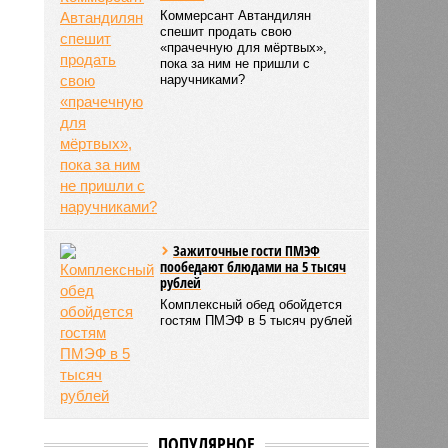
Коммерсант Автандилян
спешит продать свою
«прачечную для мёртвых»,
пока за ним не пришли с
наручниками?
Зажиточные гости ПМЭФ
пообедают блюдами на 5 тысяч
рублей
Комплексный обед обойдется
гостям ПМЭФ в 5 тысяч рублей
ПОПУЛЯРНОЕ