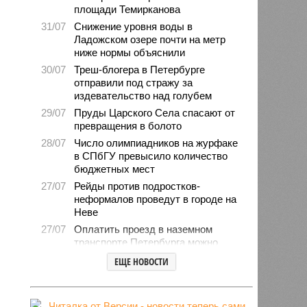
площади Темирканова
31/07
Снижение уровня воды в
Ладожском озере почти на метр
ниже нормы объяснили
30/07
Треш-блогера в Петербурге
отправили под стражу за
издевательство над голубем
29/07
Пруды Царского Села спасают от
превращения в болото
28/07
Число олимпиадников на журфаке
в СПбГУ превысило количество
бюджетных мест
27/07
Рейды против подростков-
неформалов проведут в городе на
Неве
27/07
Оплатить проезд в наземном
транспорте Петербурга можно
будет по геолокации
ЕЩЕ НОВОСТИ
24/07
Власти поручили сократить сроки
отключения горячей воды в
Петербурге