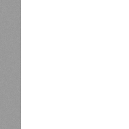
Названы главные мифы на тему летнего отключ
Названы главные мифы на тему ле
В РАЗДЕЛЕ
Вокруг 
0
разного
День ВМФ в Петербурге отметят
жителя
без главного военно-морского
0
парада и салюта
Об эт
Алёна
0
Наприм
Власти поручили сократить
сроки отключения горячей воды в
управл
Петербурге
ресурс
чтобы 
подачу