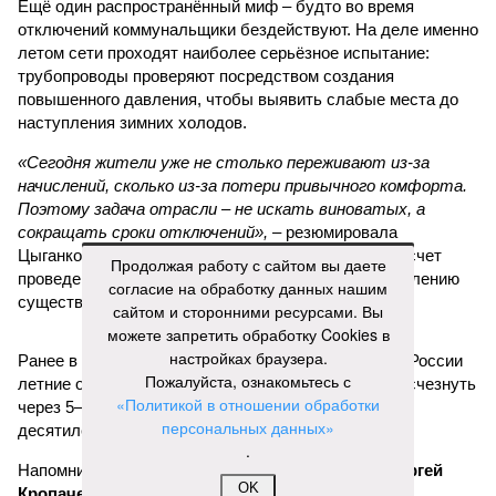
Ещё один распространённый миф – будто во время
отключений коммунальщики бездействуют. На деле именно
летом сети проходят наиболее серьёзное испытание:
трубопроводы проверяют посредством создания
повышенного давления, чтобы выявить слабые места до
наступления зимних холодов.
«Сегодня жители уже не столько переживают из-за
начислений, сколько из-за потери привычного комфорта.
Поэтому задача отрасли – не искать виноватых, а
сокращать сроки отключений»,
– резюмировала
Цыганкова. По ее словам, это возможно только за счет
Продолжая работу с сайтом вы даете
проведения модернизации тепловых сетей и обновлению
согласие на обработку данных нашим
существующей инфраструктуры.
сайтом и сторонними ресурсами. Вы
можете запретить обработку Cookies в
настройках браузера.
Ранее в Госдуме отмечали, что в крупных городах России
Пожалуйста, ознакомьтесь с
летние отключения горячей воды частично могут исчезнуть
«Политикой в отношении обработки
через 5–7 лет. Для полного отказа потребуются
персональных данных»
десятилетия и замена 70–80% изношенных труб.
.
Напомним, вице-губернатор Северной столицы
Сергей
OK
Кропачев
в ходе прямой линии на прошлой неделе