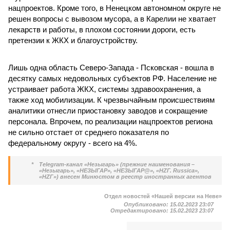
нацпроектов. Кроме того, в Ненецком автономном округе не
решен вопросы с вывозом мусора, а в Карелии не хватает
лекарств и работы, в плохом состоянии дороги, есть
претензии к ЖКХ и благоустройству.
Лишь одна область Северо-Запада - Псковская - вошла в
десятку самых недовольных субъектов РФ. Население не
устраивает работа ЖКХ, системы здравоохранения, а
также ход мобилизации. К чрезвычайным происшествиям
аналитики отнесли приостановку заводов и сокращение
персонала. Впрочем, по реализации нацпроектов региона
не сильно отстает от среднего показателя по
федеральному округу - всего на 4%.
*
Telegram-канал «Незыгарь» (прежние наименования –
«Незыгарь», «НЕЗЫГАР», «НЕЗЫГАР@», «НZГ. Russica»,
«HZГ») внесен Минюстом в реестр иностранных агентов
Отдел новостей «Нашей версии на Неве»
Опубликовано:
15.02.2023 23:07
Отредактировано:
15.02.2023 23:07