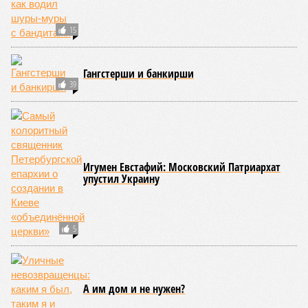
15
Гангстерши и банкирши
39
Игумен Евстафий: Московский Патриархат
упустил Украину
5
А им дом и не нужен?