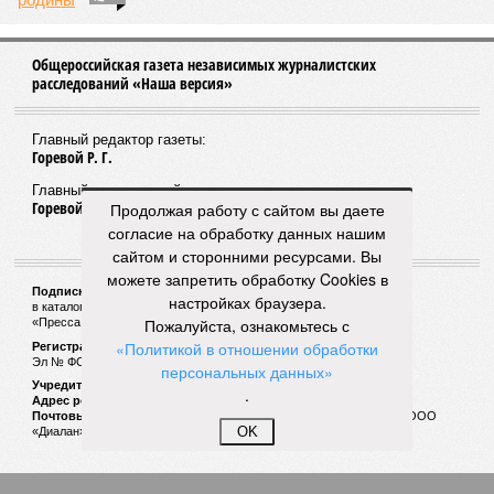
Общероссийская газета независимых журналистских
расследований «Наша версия»
Главный редактор газеты:
Горевой Р. Г.
Главный редактор сайта:
Горевой Р. Г.
Продолжая работу с сайтом вы даете
согласие на обработку данных нашим
сайтом и сторонними ресурсами. Вы
можете запретить обработку Cookies в
Подписной индекс газеты «Наша версия»:
настройках браузера.
в каталоге «Почта России» —
99266
Пожалуйста, ознакомьтесь с
«Пресса России» (зелёный) —
41522
«Политикой в отношении обработки
Регистрационный номер Роскомнадзора
Эл № ФС77-53847 от 26.04.2013.
персональных данных»
Учредитель ООО «Версия»
.
Адрес редакции:
123100, Россия, Москва, улица 1905 года, 7с1
Почтовый адрес редакции:
123022, Россия, Москва, а/я 29. для ООО
OK
«Диалан»