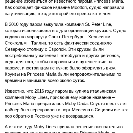
решение избавиться от известного парома Princess Maria.
Как сообщает финское издание Moottori, судно направили
на утилизацию, в ходе которой его превратят в лом.
В 2010 году паром выкупила компания St. Peter Line,
которая использовала его для организации круизов. Судно
ходило по маршруту Санкт-Петербург – Хельсинки –
Стокгольм – Таллин, то есть фактически соединяло
Северную столицу с Европой. Эти круизы были
востребованы у жителей Петербурга и других регионов,
ведь для того, чтобы отправиться в путешествие на
пароме, иностранцам не нужно было оформлять визу.
Круизы на Princess Maria были непродолжительными по
времени и занимали всего около суток.
Известно, что 2016 году паром выкупила итальянская
компания Moby Lines, присвоив ему новое название –
Princess Maria превратилась Moby Dada. Спустя шесть лет
лайнер был переправлен в порт Мессина в Сицилии и с тех
пор обратно в Россию уже не возвращался.
А в этом году Moby Lines приняла решение окончательно
распрощаться с паромом и продала Princess Maria на