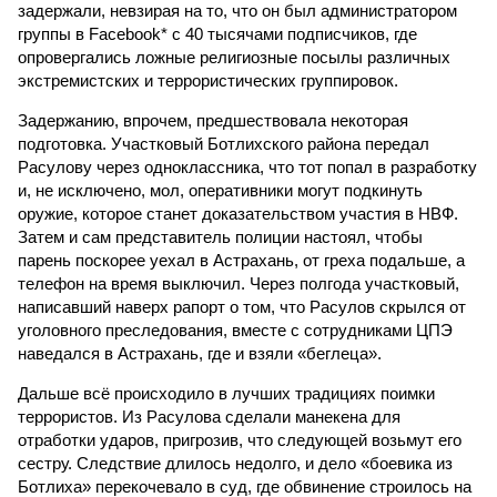
задержали, невзирая на то, что он был администратором
группы в Facebook* с 40 тысячами подписчиков, где
опровергались ложные религиозные посылы различных
экстремистских и террористических группировок.
Задержанию, впрочем, предшествовала некоторая
подготовка. Участковый Ботлихского района передал
Расулову через одноклассника, что тот попал в разработку
и, не исключено, мол, оперативники могут подкинуть
оружие, которое станет доказательством участия в НВФ.
Затем и сам представитель полиции настоял, чтобы
парень поскорее уехал в Астрахань, от греха подальше, а
телефон на время выключил. Через полгода участковый,
написавший наверх рапорт о том, что Расулов скрылся от
уголовного преследования, вместе с сотрудниками ЦПЭ
наведался в Астрахань, где и взяли «беглеца».
Дальше всё происходило в лучших традициях поимки
террористов. Из Расулова сделали манекена для
отработки ударов, пригрозив, что следующей возьмут его
сестру. Следствие длилось недолго, и дело «боевика из
Ботлиха» перекочевало в суд, где обвинение строилось на