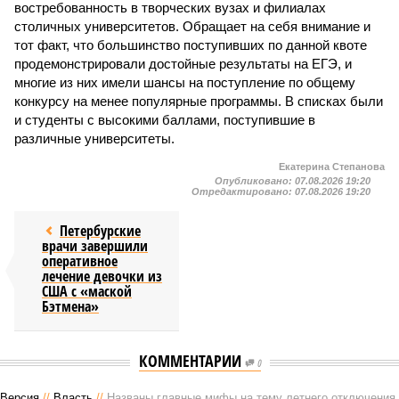
востребованность в творческих вузах и филиалах
столичных университетов. Обращает на себя внимание и
тот факт, что большинство поступивших по данной квоте
продемонстрировали достойные результаты на ЕГЭ, и
многие из них имели шансы на поступление по общему
конкурсу на менее популярные программы. В списках были
и студенты с высокими баллами, поступившие в
различные университеты.
Екатерина Степанова
Опубликовано:
07.08.2026 19:20
Отредактировано:
07.08.2026 19:20
Петербурские
врачи завершили
оперативное
лечение девочки из
США с «маской
Бэтмена»
КОММЕНТАРИИ
0
Версия
//
Власть
//
Названы главные мифы на тему летнего отключения