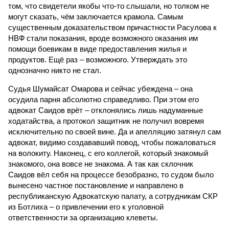
том, что свидетели якобы что-то слышали, но толком не
могут сказать, чём заключается крамола. Самым
существенным доказательством причастности Расулова к
НВФ стали показания, вроде возможного оказания им
помощи боевикам в виде предоставления жилья и
продуктов. Ещё раз – возможного. Утверждать это
однозначно никто не стал.
Судья Шумайсат Омарова и сейчас убеждена – она
осудила парня абсолютно справедливо. При этом его
адвокат Саидов врёт – отклонялись лишь надуманные
ходатайства, а протокол защитник не получил вовремя
исключительно по своей вине. Да и апелляцию затянул сам
адвокат, видимо создававший повод, чтобы пожаловаться
на волокиту. Наконец, с его коллегой, который знакомый
знакомого, она вовсе не знакома. А так как склочник
Саидов вёл себя на процессе безобразно, то судом было
вынесено частное постановление и направлено в
республиканскую Адвокатскую палату, а сотрудникам СКР
из Ботлиха – о привлечении его к уголовной
ответственности за организацию клеветы.