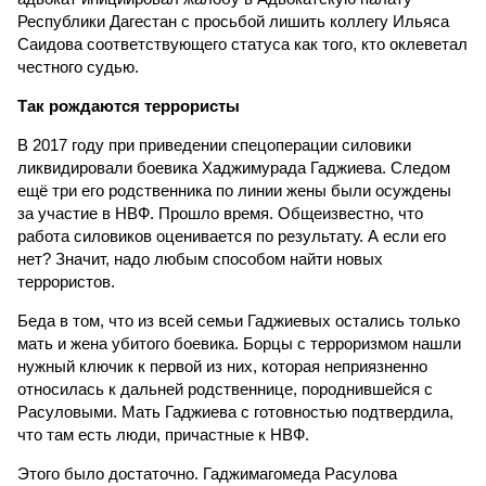
Республики Дагестан с просьбой лишить коллегу Ильяса
Саидова соответствующего статуса как того, кто оклеветал
честного судью.
Так рождаются террористы
В 2017 году при приведении спецоперации силовики
ликвидировали боевика Хаджимурада Гаджиева. Следом
ещё три его родственника по линии жены были осуждены
за участие в НВФ. Прошло время. Общеизвестно, что
работа силовиков оценивается по результату. А если его
нет? Значит, надо любым способом найти новых
террористов.
Беда в том, что из всей семьи Гаджиевых остались только
мать и жена убитого боевика. Борцы с терроризмом нашли
нужный ключик к первой из них, которая неприязненно
относилась к дальней родственнице, породнившейся с
Расуловыми. Мать Гаджиева с готовностью подтвердила,
что там есть люди, причастные к НВФ.
Этого было достаточно. Гаджимагомеда Расулова