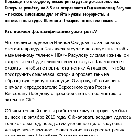
Подзащитного осудили, несмотря на дутые доказательства.
Теперь за решётку на 8,5 лет отправляется Гаджимагомед Расулов
– похоже, силовикам для отчёта нужны террористы, и
понимающая судья Шамайсат Омарова готова им помочь.
Кто посмел фальсификацию усмотреть?
Что касается адвоката Ильяса Саидова, то за попытку
отстоять правду в Ботлихском суде и не допустить, чтобы
назначенному «членом НВФ» Расулову сломали жизнь, он
скорее всего будет лишен своего статуса. Так и хочется
сказать – чтобы не портил статистику. А главное – чтобы
приструнить смельчака, который бросает тень на
образцовую жрицу правосудия Омарову, обратившись
сначала к председателю Верховного суда России
Вячеславу Лебедеву с просьбой снять с неё мантию, а
затем и в СКР.
Обвинительный приговор «ботлихскому террористу» был
вынесен в октябре 2019 года. Обжаловать вердикт удалось
только через год, перед этим уголовное дело Расулова
четыре раза снималось с апелляционного рассмотрения