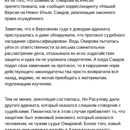
из-за того, что Шамайсат Омарова всячески
препятствовала, как сообщил корреспонденту «Нашей
Версии на Неве» Ильяс Саидов, реализации законного
права осуждённого.
Заметим, что в Верховном суде к доводам адвоката
прислушались и даже обнаружили, что протокол судебного
заседания сфальсифицирован. Ведь Омарова пыталась
уйти от ответственности за весьма сомнительное
рассмотрение дела, отказывала во всех ходатайствах
защиты и едва ли не угрожала свидетелям. А когда Саидов
подал свои замечания на протокол, то в нарушение норм
действующего законодательства просто возвратила всё
назад, видимо, не желая приобщать к материалам,
подлежащим изучению.
Тем не менее, апелляция состоялась. Но Расулову дали
другого адвоката, который оказался слишком сговорчив с
судейскими. Пикантности в этом случае прибавляет то, что
защитник был знакомый знакомого, который оказался
человеком, не чужим судье Омаровой. Более того, новый
адвокат инициировал жалобу в Адвокатскую палату