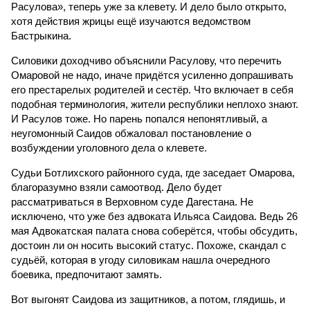
Расулова», теперь уже за клевету. И дело было открыто,
хотя действия жрицы ещё изучаются ведомством
Бастрыкина.
Силовики доходчиво объяснили Расулову, что перечить
Омаровой не надо, иначе придётся усиленно допрашивать
его престарелых родителей и сестёр. Что включает в себя
подобная терминология, жители республики неплохо знают.
И Расулов тоже. Но парень попался непонятливый, а
неугомонный Саидов обжаловал постановление о
возбуждении уголовного дела о клевете.
Судьи Ботлихского районного суда, где заседает Омарова,
благоразумно взяли самоотвод. Дело будет
рассматриваться в Верховном суде Дагестана. Не
исключено, что уже без адвоката Ильяса Саидова. Ведь 26
мая Адвокатская палата снова соберётся, чтобы обсудить,
достоин ли он носить высокий статус. Похоже, скандал с
судьёй, которая в угоду силовикам нашла очередного
боевика, предпочитают замять.
Вот выгонят Саидова из защитников, а потом, глядишь, и