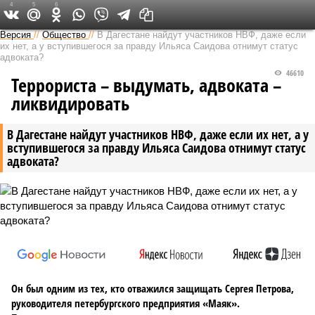
4
5
6
Версия на Неве
Версия
//
Общество
//
В Дагестане найдут участников НВФ, даже если
их нет, а у вступившегося за правду Ильяса Саидова отнимут статус
адвоката?
46610
Террориста – выдумать, адвоката –
ликвидировать
В Дагестане найдут участников НВФ, даже если их нет, а у
вступившегося за правду Ильяса Саидова отнимут статус
адвоката?
Он был одним из тех, кто отважился защищать Сергея Петрова,
руководителя петербургского предприятия «Маяк».