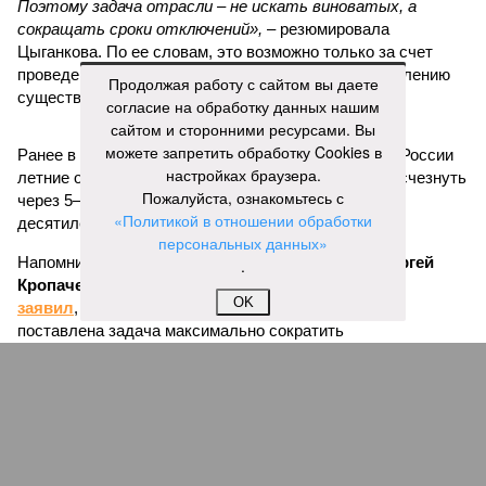
Поэтому задача отрасли – не искать виноватых, а
сокращать сроки отключений»,
– резюмировала
Цыганкова. По ее словам, это возможно только за счет
проведения модернизации тепловых сетей и обновлению
Продолжая работу с сайтом вы даете
существующей инфраструктуры.
согласие на обработку данных нашим
сайтом и сторонними ресурсами. Вы
можете запретить обработку Cookies в
Ранее в Госдуме отмечали, что в крупных городах России
настройках браузера.
летние отключения горячей воды частично могут исчезнуть
Пожалуйста, ознакомьтесь с
через 5–7 лет. Для полного отказа потребуются
«Политикой в отношении обработки
десятилетия и замена 70–80% изношенных труб.
персональных данных»
Напомним, вице-губернатор Северной столицы
Сергей
.
Кропачев
в ходе прямой линии на прошлой неделе
OK
заявил
, что теплоснабжающим компаниям города
поставлена задача максимально сократить
продолжительность летних отключений горячей воды. Уже
сейчас около пяти тысяч домой, по его словам, отключают
не на стандартные две недели, а всего на один-четыре дня.
Он пояснил, что такие сроки возможны только там, где
позволяет состояние сетей. В случае необходимости
масштабных ремонтов отключение может длиться дольше