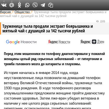
0
0
0
Версия на Неве
Версия
//
Общество
//
Труженице тыла продали экстракт боярышника и
мятный чай с душицей за 142 тысячи рублей
2315
Труженице тыла продали экстракт боярышника и
мятный чай с душицей за 142 тысячи рублей
Перед этим мошенники по телефону диагностировали у пожилой
женщины целый ряд серьезных заболеваний – от гипертонии и
тромба головного мозга до катаракты и глаукомы.
История началась в январе 2014 года, когда
неустановленные лица позвонили на домашний телефон
ветерану Великой Отечественной войны, труженице тыла
1930 года рождения. В ходе телефонного разговора
злоумышленники предложили женщине пройти диагностику
состояния здоровья. Затем лже-врач убедил ветерана в
наличии у нее целого ряда серьезных заболеваний:
гипертонии, остеохондроза, тромбе головного мозга