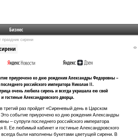
Бизнес
т праздник сирени
 сирени
ытие приурочено ко дню рождения Александры Федоровны –
 последнего российского императора Николая II.
рица очень любила сирень и всегда украшала ею свой
 и гостиные Александровского дворца.
 в третий раз пройдет «Сиреневый день в Царском
 Это событие приурочено ко дню рождения Александры
вны – супруги последнего российского императора
я II. Ее любимый кабинет и гостиные Александровского
 всегда были наполнены букетами цветущей сирени. В