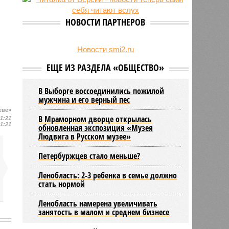
27/07
Оплатить проезд в наземном
транспорте Петербурга можно
НОВОСТИ ПАРТНЕРОВ
будет по геолокации
24/07
Власти поручили сократить сроки
отключения горячей воды в
Новости smi2.ru
Петербурге
ЕЩЕ ИЗ РАЗДЕЛА «ОБЩЕСТВО»
В Выборге воссоединились пожилой
мужчина и его верный пес
еве»
В Мраморном дворце открылась
11:21
11:21
обновленная экспозиция «Музея
Людвига в Русском музее»
Петербуржцев стало меньше?
Ленобласть: 2-3 ребенка в семье должно
стать нормой
Ленобласть намерена увеличивать
занятость в малом и среднем бизнесе