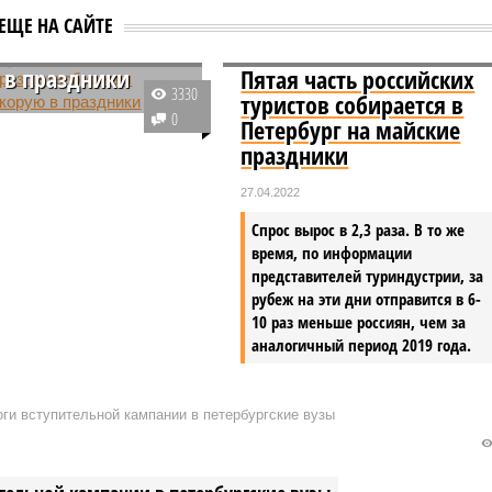
ч раз
ЕЩЕ НА САЙТЕ
буржцы вызывали
 в праздники
Пятая часть российских
3330
туристов собирается в
е экстренных служб
0
Петербург на майские
га, январские праздники
праздники
 Северной столице
о спокойно. За 12 дней
27.04.2022
 получено порядка
Спрос вырос в 2,3 раза. В то же
 обращений.
время, по информации
представителей туриндустрии, за
рубеж на эти дни отправится в 6-
10 раз меньше россиян, чем за
аналогичный период 2019 года.
ги вступительной кампании в петербургские вузы