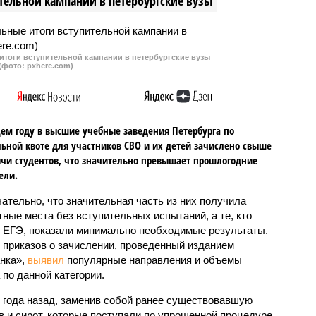
тельной кампании в петербургские вузы
итоги вступительной кампании в петербургские вузы
(фото: pxhere.com)
ем году в высшие учебные заведения Петербурга по
ьной квоте для участников СВО и их детей зачислено свыше
ячи студентов, что значительно превышает прошлогодние
ели.
ательно, что значительная часть из них получила
ные места без вступительных испытаний, а те, кто
 ЕГЭ, показали минимально необходимые результаты.
 приказов о зачислении, проведенный изданием
нка»,
выявил
популярные направления и объемы
 по данной категории.
 года назад, заменив собой ранее существовавшую
в и сирот, которые поступали по упрощенной процедуре