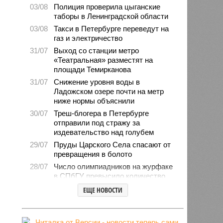
03/08
Полиция проверила цыганские
таборы в Ленинградской области
03/08
Такси в Петербурге переведут на
газ и электричество
31/07
Выход со станции метро
«Театральная» разместят на
площади Темирканова
31/07
Снижение уровня воды в
Ладожском озере почти на метр
ниже нормы объяснили
30/07
Треш-блогера в Петербурге
отправили под стражу за
издевательство над голубем
29/07
Пруды Царского Села спасают от
превращения в болото
28/07
Число олимпиадников на журфаке
в СПбГУ превысило количество
бюджетных мест
ЕЩЕ НОВОСТИ
27/07
Рейды против подростков-
неформалов проведут в городе на
Неве