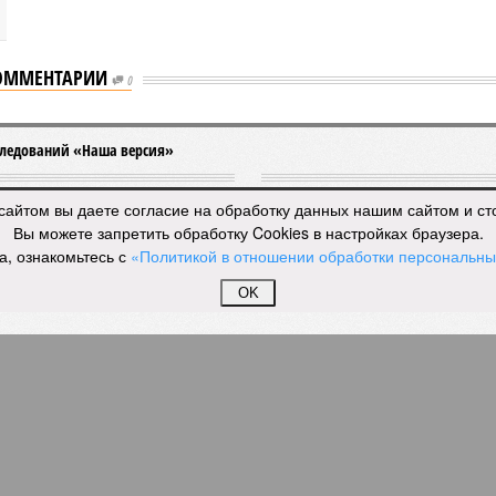
ОММЕНТАРИИ
0
 отключения горячей воды в Петербурге
ения горячей воды в Петербурге
сайтом вы даете согласие на обработку данных нашим сайтом и с
Вы можете запретить обработку Cookies в настройках браузера.
а, ознакомьтесь с
«Политикой в отношении обработки персональн
тнего отключения горячей воды в Петербурге (фото:
OK
pxhere.com)
летних отключений горячей воды сложилось множество
 рода домыслов, которые порой очень сильно мешают
м объективно оценивать складывающуюся ситуацию.
ом
заявила
глава управляющей компании «Кипроко»