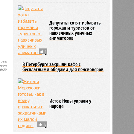
Депутаты хотят избавить
горожан и туристов от
навязчивых уличных
аниматоров
1
нова
В Петербурге закрыли кафе с
19:20
бесплатными обедами для пенсионеров
19:20
Исток Невы украли у
народа
13