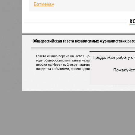
К
Версия
//
Власть
//
Названы главные мифы на тему летнего
Домыслы и реальность
Названы главные мифы на тему летнего отключ
Продолжая работу с 
Пожалуйст
Названы главные мифы на тему ле
В РАЗДЕЛЕ
Вокруг 
0
разного
День ВМФ в Петербурге отметят
жителя
без главного военно-морского
0
парада и салюта
Об эт