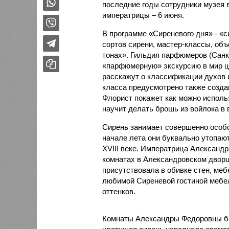
последние годы сотрудники музея 
императрицы – 6 июня.
В программе «Сиреневого дня» - «с
сортов сирени, мастер-классы, об
тонах». Гильдия парфюмеров (Санк
«парфюмерную» экскурсию в мир ц
расскажут о классификации духов 
класса предусмотрено также созда
Флорист покажет как можно использ
научит делать брошь из войлока в 
Сирень занимает совершенно особо
начале лета они буквально утопают
XVIII веке. Императрица Александр
комнатах в Александровском дворц
присутствовала в обивке стен, меб
любимой Сиреневой гостиной мебе
оттенков.
Комнаты Александры Федоровны бы