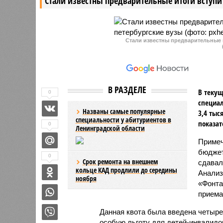
Стали известны предварительные итоги вступи
Стали известны предварительные 
В РАЗДЕЛЕ
В текущ
0
специал
Названы самые популярные
3,4 тыс
специальности у абитуриентов в
показат
0
Ленинградской области
Примеч
бюджет
0
Срок ремонта на внешнем
сдавал
кольце КАД продлили до середины
Анализ
ноября
«Фонта
приема
Данная квота была введена четыре
особую льготу для детей-инвалидо