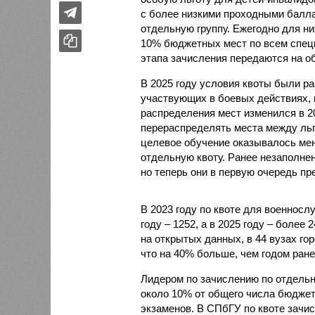
с более низкими проходными балл
отдельную группу. Ежегодно для них
10% бюджетных мест по всем специ
этапа зачисления передаются на о
В 2025 году условия квоты были р
участвующих в боевых действиях, 
распределения мест изменился в 2
перераспределять места между льг
целевое обучение оказывалось мен
отдельную квоту. Ранее незаполне
но теперь они в первую очередь пр
В 2023 году по квоте для военносл
году – 1252, а в 2025 году – более
на открытых данных, в 44 вузах го
что на 40% больше, чем годом ране
Лидером по зачислению по отдельно
около 10% от общего числа бюджет
экзаменов. В СПбГУ по квоте зачис