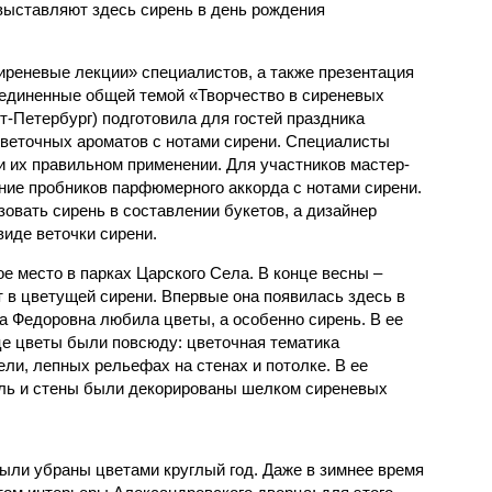
выставляют здесь сирень в день рождения
иреневые лекции» специалистов, а также презентация
ъединенные общей темой «Творчество в сиреневых
т-Петербург) подготовила для гостей праздника
веточных ароматов с нотами сирени. Специалисты
и их правильном применении. Для участников мастер-
ние пробников парфюмерного аккорда с нотами сирени.
овать сирень в составлении букетов, а дизайнер
виде веточки сирени.
е место в парках Царского Села. В конце весны –
 в цветущей сирени. Впервые она появилась здесь в
а Федоровна любила цветы, а особенно сирень. В ее
е цветы были повсюду: цветочная тематика
ели, лепных рельефах на стенах и потолке. В ее
ль и стены были декорированы шелком сиреневых
ли убраны цветами круглый год. Даже в зимнее время