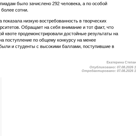
пиадам было зачислено 292 человека, а по особой
 более сотни.
а показала низкую востребованность в творческих
ситетов. Обращает на себя внимание и тот факт, что
ой квоте продемонстрировали достойные результаты на
на поступление по общему конкурсу на менее
были и студенты с высокими баллами, поступившие в
Екатерина Степа
Опубликовано:
07.08.2026 
Отредактировано:
07.08.2026 