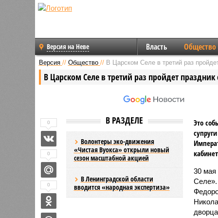
Власть
Общество
Версия на Неве
Версия
//
Общество
//
В Царском Селе в третий раз пройде
В Царском Селе в третий раз пройдет праздник
В РАЗДЕЛЕ
Это соб
0
супруги
Волонтеры эко-движения
Императ
«Чистая Вуокса» открыли новый
кабинет
0
сезон масштабной акцией
30 мая
В Ленинградской области
Селе».
0
вводится «народная экспертиза»
Федоро
Никола
дворца