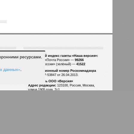
1784
торонними ресурсами.
ых данных»
.