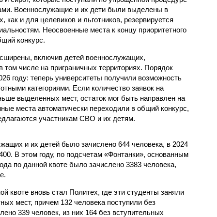
ами. Военнослужащие и их дети были выделены в
, как и для целевиков и льготников, резервируется
альностям. Неосвоенные места к концу приоритетного
бщий конкурс.
асширены, включив детей военнослужащих,
в том числе на приграничных территориях. Порядок
026 году: теперь университеты получили возможность
отными категориями. Если количество заявок на
ьше выделенных мест, остаток мог быть направлен на
нные места автоматически переходили в общий конкурс,
едлагаются участникам СВО и их детям.
ужащих и их детей было зачислено 644 человека, в 2024
 2400. В этом году, по подсчетам «Фонтанки», основанным
рода по данной квоте было зачислено 3383 человека,
е.
й квоте вновь стал Политех, где эти студенты заняли
ных мест, причем 132 человека поступили без
лено 339 человек, из них 164 без вступительных