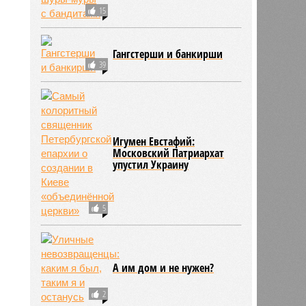
15
Гангстерши и банкирши
39
Игумен Евстафий:
Московский Патриархат
упустил Украину
5
А им дом и не нужен?
2