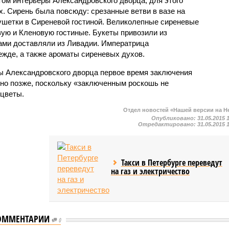
ом интерьеры Александровского дворца; для этого
х. Сирень была повсюду: срезанные ветви в вазе на
кушетки в Сиреневой гостиной. Великолепные сиреневые
ую и Кленовую гостиные. Букеты привозили из
ами доставляли из Ливадии. Императрица
ежде, а также ароматы сиреневых духов.
ы Александровского дворца первое время заключения
 но позже, поскольку «заключенным роскошь не
 цветы.
Отдел новостей «Нашей версии на Н
Опубликовано:
31.05.2015 
Отредактировано:
31.05.2015 
Такси в Петербурге переведут
на газ и электричество
ОММЕНТАРИИ
0