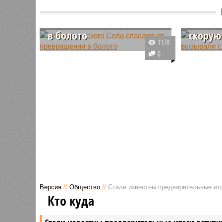
Пруды Царского Села
17 тыся
спасают от превращения
петер
в болото
скорую
1178
В музее-заповеднике «Царское
По оценк
0
Село» продолжаются
Петербур
масштабные работы по
прошли в
возрождению гидротехнической
достаточн
системы, которая была заложена
ими было
ещё в XVIII столетии.
17 тысяч
Версия
//
Общество
//
Стали известны предварительные ито
Кто куда