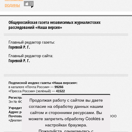
13
Общероссийская газета независимых журналистских
расследований «Наша версия»
Главный редактор газеты:
Горевой Р. Г.
Главный редактор сайта:
Горевой Р. Г.
Подписной индекс газеты «Наша версия»:
в каталоге «Почта России» —
99266
«Пресса России» (зелёный) —
41522
Регистрационный номер Роскомнадзора
Продолжая работу с сайтом вы даете
Эл № ФС77-53847 от 26.04.2013.
согласие на обработку данных нашим
Учредитель ООО «Версия»
сайтом и сторонними ресурсами. Вы
Адрес редакции:
123100, Россия, Москва, улица 1905 года, 7с1
Почтовый адрес редакции:
123022, Россия, Москва, а/я 29. для ООО
можете запретить обработку Cookies в
«Диалан»
настройках браузера.
Пожалуйста, ознакомьтесь с