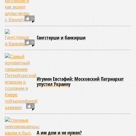
15
Гангстерши и банкирши
39
Игумен Евстафий: Московский Патриархат
упустил Украину
5
А им дом и не нужен?