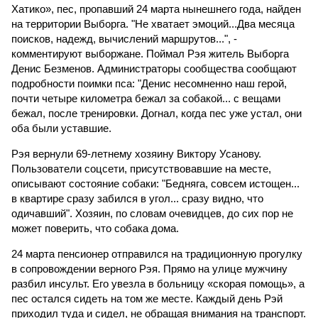
Хатико», пес, пропавший 24 марта нынешнего года, найден
на территории Выборга. "Не хватает эмоций...Два месяца
поисков, надежд, вычислений маршрутов...", -
комментируют выборжане. Поймал Рэя житель Выборга
Денис Безменов. Администраторы сообщества сообщают
подробности поимки пса: "Денис несомненно наш герой,
почти четыре километра бежал за собакой... с вещами
бежал, после тренировки. Догнал, когда пес уже устал, они
оба были уставшие.
Рэя вернули 69-летнему хозяину Виктору Усанову.
Пользователи соцсети, присутствовавшие на месте,
описывают состояние собаки: "Бедняга, совсем истощен...
в квартире сразу забился в угол... сразу видно, что
одичавший". Хозяин, по словам очевидцев, до сих пор не
может поверить, что собака дома.
24 марта пенсионер отправился на традиционную прогулку
в сопровождении верного Рэя. Прямо на улице мужчину
разбил инсульт. Его увезла в больницу «скорая помощь», а
пес остался сидеть на том же месте. Каждый день Рэй
приходил туда и сидел, не обращая внимания на транспорт.