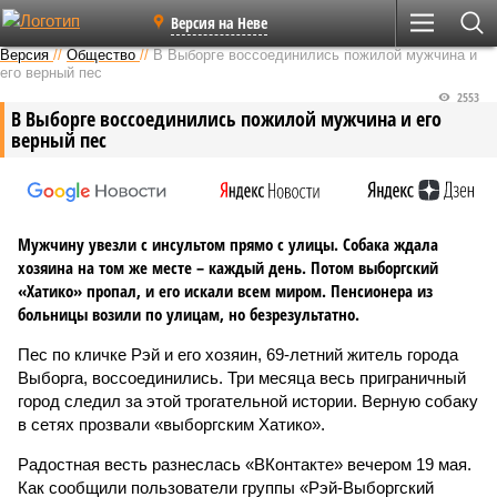
Версия на Неве
Версия
//
Общество
//
В Выборге воссоединились пожилой мужчина и
его верный пес
2553
В Выборге воссоединились пожилой мужчина и его
верный пес
Мужчину увезли с инсультом прямо с улицы. Собака ждала
хозяина на том же месте – каждый день. Потом выборгский
«Хатико» пропал, и его искали всем миром. Пенсионера из
больницы возили по улицам, но безрезультатно.
Пес по кличке Рэй и его хозяин, 69-летний житель города
Выборга, воссоединились. Три месяца весь приграничный
город следил за этой трогательной истории. Верную собаку
в сетях прозвали «выборгским Хатико».
Радостная весть разнеслась «ВКонтакте» вечером 19 мая.
Как сообщили пользователи группы «Рэй-Выборгский