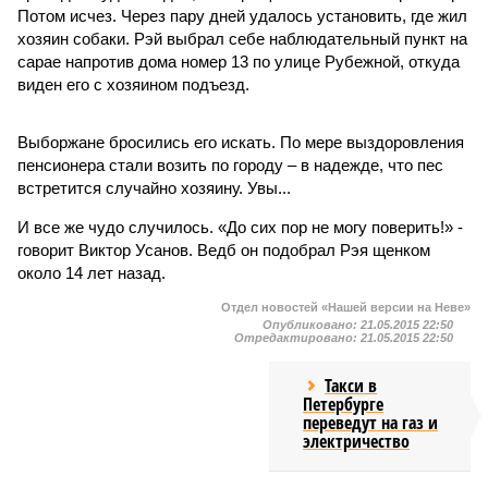
Потом исчез. Через пару дней удалось установить, где жил
хозяин собаки. Рэй выбрал себе наблюдательный пункт на
сарае напротив дома номер 13 по улице Рубежной, откуда
виден его с хозяином подъезд.
Выборжане бросились его искать. По мере выздоровления
пенсионера стали возить по городу – в надежде, что пес
встретится случайно хозяину. Увы...
И все же чудо случилось. «До сих пор не могу поверить!» -
говорит Виктор Усанов. Ведб он подобрал Рэя щенком
около 14 лет назад.
Отдел новостей «Нашей версии на Неве»
Опубликовано:
21.05.2015 22:50
Отредактировано:
21.05.2015 22:50
Такси в
Петербурге
переведут на газ и
электричество