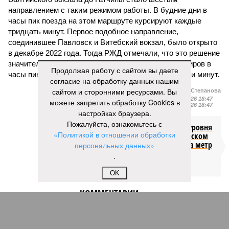
направлением с таким режимом работы. В будние дни в
часы пик поезда на этом маршруте курсируют каждые
тридцать минут. Первое подобное направление,
соединившее Павловск и Витебский вокзал, было открыто
в декабре 2022 года. Тогда РЖД отмечали, что это решение
значительно сократит время ожидания для пассажиров в
Продолжая работу с сайтом вы даете
часы пик, с планами сократить интервалы до десяти минут.
согласие на обработку данных нашим
сайтом и сторонними ресурсами. Вы
Екатерина Степанова
Опубликовано:
22.07.2026 18:47
можете запретить обработку Cookies в
Отредактировано:
22.07.2026 18:47
настройках браузера.
Пожалуйста, ознакомьтесь с
Снижение уровня
«Политикой в отношении обработки
воды в Ладожском
озере почти на метр
персональных данных»
ниже нормы
.
объяснили
OK
КОММЕНТАРИИ
0
ПОСЛЕДНИЕ НОВОСТИ