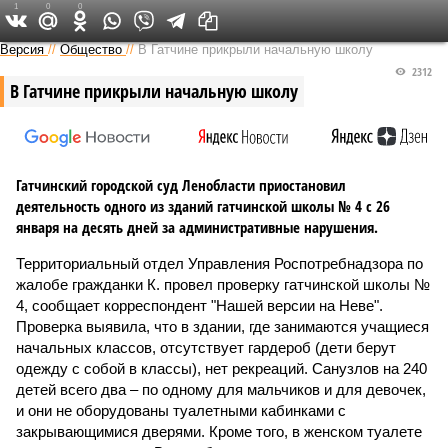
1
0
0
Версия на Неве
Версия
//
Общество
//
В Гатчине прикрыли начальную школу
2312
В Гатчине прикрыли начальную школу
Гатчинский городской суд Ленобласти приостановил
деятельность одного из зданий гатчинской школы № 4 с 26
января на десять дней за административные нарушения.
Территориальный отдел Управления Роспотребнадзора по
жалобе гражданки К. провел проверку гатчинской школы №
4, сообщает корреспондент "Нашей версии на Неве".
Проверка выявила, что в здании, где занимаются учащиеся
начальных классов, отсутствует гардероб (дети берут
одежду с собой в классы), нет рекреаций. Санузлов на 240
детей всего два – по одному для мальчиков и для девочек,
и они не оборудованы туалетными кабинками с
закрывающимися дверями. Кроме того, в женском туалете