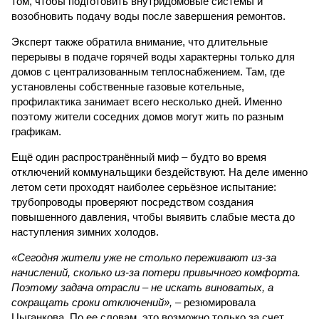
том, чтобы подготовить внутридомовые системы и
возобновить подачу воды после завершения ремонтов.
Эксперт также обратила внимание, что длительные
перерывы в подаче горячей воды характерны только для
домов с централизованным теплоснабжением. Там, где
установлены собственные газовые котельные,
профилактика занимает всего несколько дней. Именно
поэтому жители соседних домов могут жить по разным
графикам.
Ещё один распространённый миф – будто во время
отключений коммунальщики бездействуют. На деле именно
летом сети проходят наиболее серьёзное испытание:
трубопроводы проверяют посредством создания
повышенного давления, чтобы выявить слабые места до
наступления зимних холодов.
«Сегодня жители уже не столько переживают из-за
начислений, сколько из-за потери привычного комфорта.
Поэтому задача отрасли – не искать виноватых, а
сокращать сроки отключений»,
– резюмировала
Цыганкова. По ее словам, это возможно только за счет