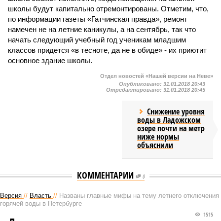
школы будут капитально отремонтированы. Отметим, что,
по информации газеты «Гатчинская правда», ремонт
намечен не на летние каникулы, а на сентябрь, так что
начать следующий учебный год ученикам младшим
классов придется «в тесноте, да не в обиде» - их приютит
основное здание школы.
Отдел новостей «Нашей версии на Неве»
Опубликовано:
31.01.2018 20:43
Отредактировано:
31.01.2018 20:45
Снижение уровня
воды в Ладожском
озере почти на метр
ниже нормы
объяснили
КОММЕНТАРИИ
0
Версия
//
Власть
//
Названы главные мифы на тему летнего отключения
горячей воды в Петербурге
1515