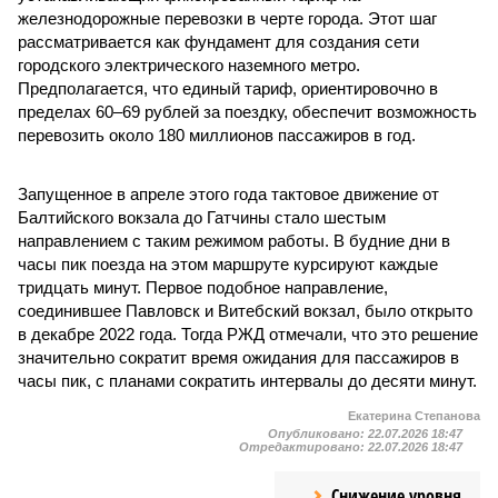
железнодорожные перевозки в черте города. Этот шаг
рассматривается как фундамент для создания сети
городского электрического наземного метро.
Предполагается, что единый тариф, ориентировочно в
пределах 60–69 рублей за поездку, обеспечит возможность
перевозить около 180 миллионов пассажиров в год.
Запущенное в апреле этого года тактовое движение от
Балтийского вокзала до Гатчины стало шестым
направлением с таким режимом работы. В будние дни в
часы пик поезда на этом маршруте курсируют каждые
тридцать минут. Первое подобное направление,
соединившее Павловск и Витебский вокзал, было открыто
в декабре 2022 года. Тогда РЖД отмечали, что это решение
значительно сократит время ожидания для пассажиров в
часы пик, с планами сократить интервалы до десяти минут.
Екатерина Степанова
Опубликовано:
22.07.2026 18:47
Отредактировано:
22.07.2026 18:47
Снижение уровня