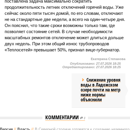
поставлена задача максимально сократить
продолжительность летних отключений горячей воды. Уже
сейчас около пяти тысяч домой, по его словам, отключают
не на стандартные две недели, а всего на один-четыре дня.
Он пояснил, что такие сроки возможны только там, где
позволяет состояние сетей. В случае необходимости
масштабных ремонтов отключение может длиться дольше
двух недель. При этом общий износ трубопроводов
«Теплосетей» превышает 50%, признал вице-губернатор.
Екатерина Степанова
Опубликовано:
27.07.2026 18:25
Отредактировано:
27.07.2026 18:25
Снижение уровня
воды в Ладожском
озере почти на метр
ниже нормы
объяснили
КОММЕНТАРИИ
0
Версия
//
Власть
//
В Северной столице готовятся к созданию наземного