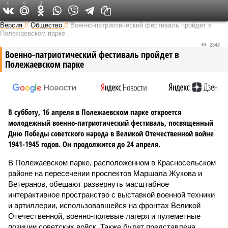
0
0
0
Версия на Неве
Версия
//
Общество
//
Военно-патриотический фестиваль пройдет в
Полежаевском парке
2848
Военно-патриотический фестиваль пройдет в
Полежаевском парке
В субботу, 16 апреля в Полежаевском парке откроется
молодежный военно-патриотический фестиваль, посвященный
Дню Победы советского народа в Великой Отечественной войне
1941-1945 годов. Он продолжится до 24 апреля.
В Полежаевском парке, расположенном в Красносельском
районе на пересечении проспектов Маршала Жукова и
Ветеранов, обещают развернуть масштабное
интерактивное пространство с выставкой военной техники
и артиллерии, использовавшейся на фронтах Великой
Отечественной, военно-полевые лагеря и пулеметные
позиции советских войск. Также будет представлена