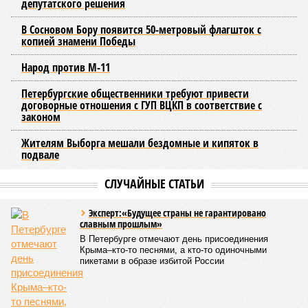
депутатского решения
В Сосновом Бору появится 50-метровый флагшток с
копией знамени Победы
Народ против М-11
Петербургские общественники требуют привести
договорные отношения с ГУП ВЦКП в соответствие с
законом
Жителям Выборга мешали бездомные и кипяток в
подвале
СЛУЧАЙНЫЕ СТАТЬИ
Эксперт:«Будущее страны не гарантировано
славным прошлым»
В Петербурге отмечают день присоединения
Крыма–кто-то песнями, а кто-то одиночными
пикетами в образе избитой России