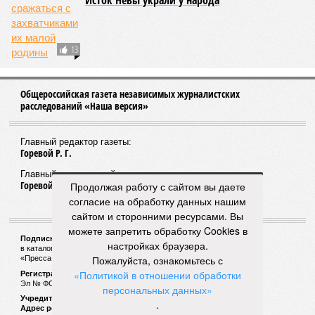
Исток Невы украли у народа
13
Общероссийская газета независимых журналистских
расследований «Наша версия»
Главный редактор газеты:
Горевой Р. Г.
Главный редактор сайта:
Горевой Р. Г.
Продолжая работу с сайтом вы даете
согласие на обработку данных нашим
сайтом и сторонними ресурсами. Вы
можете запретить обработку Cookies в
Подписной индекс газеты «Наша версия»:
настройках браузера.
в каталоге «Почта России» —
99266
Пожалуйста, ознакомьтесь с
«Пресса России» (зелёный) —
41522
«Политикой в отношении обработки
Регистрационный номер Роскомнадзора
Эл № ФС77-53847 от 26.04.2013.
персональных данных»
Учредитель ООО «Версия»
.
Адрес редакции:
123100, Россия, Москва, улица 1905 года, 7с1