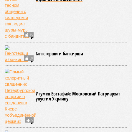
15
Гангстерши и банкирши
39
Игумен Евстафий: Московский Патриархат
упустил Украину
5