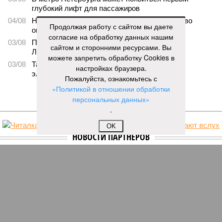
глубокий лифт для пассажиров
04/08
На петербургских АЗС отменили большинство
Продолжая работу с сайтом вы даете
ограничений
согласие на обработку данных нашим
03/08
Полиция проверила цыганские таборы в
сайтом и сторонними ресурсами. Вы
Ленинградской области
можете запретить обработку Cookies в
03/08
Такси в Петербурге переведут на газ и
настройках браузера.
электричество
Пожалуйста, ознакомьтесь с
«Политикой в отношении обработки
ЕЩЕ НОВОСТИ
персональных данных»
.
OK
НОВОСТИ ПАРТНЕРОВ
Новости smi2.ru
ЕЩЕ ИЗ РАЗДЕЛА «ОБЩЕСТВО»