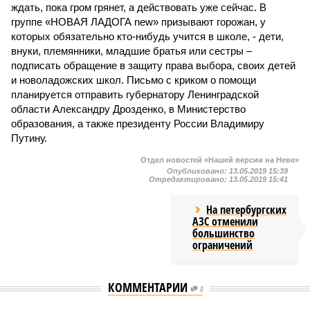
ждать, пока гром грянет, а действовать уже сейчас. В
группе «НОВАЯ ЛАДОГА new» призывают горожан, у
которых обязательно кто-нибудь учится в школе, - дети,
внуки, племянники, младшие братья или сестры –
подписать обращение в защиту права выбора, своих детей
и новоладожских школ. Письмо с криком о помощи
планируется отправить губернатору Ленинградской
области Александру Дрозденко, в Министерство
образования, а также президенту России Владимиру
Путину.
Отдел новостей «Нашей версии на Неве»
Опубликовано:
13.05.2019 15:39
Отредактировано:
13.05.2019 15:41
На петербургских
АЗС отменили
большинство
ограничений
КОММЕНТАРИИ
0