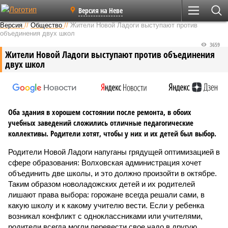
Версия на Неве
Версия
//
Общество
//
Жители Новой Ладоги выступают против
объединения двух школ
3659
Жители Новой Ладоги выступают против объединения
двух школ
Оба здания в хорошем состоянии после ремонта, в обоих
учебных заведений сложились отличные педагогические
коллективы. Родители хотят, чтобы у них и их детей был выбор.
Родители Новой Ладоги напуганы грядущей оптимизацией в
сфере образования: Волховская администрация хочет
объединить две школы, и это должно произойти в октябре.
Таким образом новоладожских детей и их родителей
лишают права выбора: горожане всегда решали сами, в
какую школу и к какому учителю вести. Если у ребенка
возникал конфликт с одноклассниками или учителями,
родители всегда могли перевести свое чадо в другую