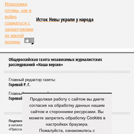
Исток Невы украли у народа
13
Общероссийская газета независимых журналистских
расследований «Наша версия»
Главный редактор газеты:
Горевой Р. Г.
Главный редактор сайта:
Горевой Р. Г.
Продолжая работу с сайтом вы даете
согласие на обработку данных нашим
сайтом и сторонними ресурсами. Вы
можете запретить обработку Cookies в
Подписной индекс газеты «Наша версия»:
настройках браузера.
в каталоге «Почта России» —
99266
Пожалуйста, ознакомьтесь с
«Пресса России» (зелёный) —
41522