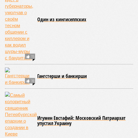
Один из кингисеппских
15
Гангстерши и банкирши
39
Игумен Евстафий: Московский Патриархат
упустил Украину