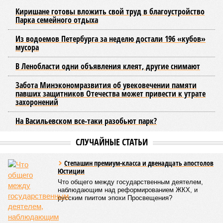
Киришане готовы вложить свой труд в благоустройство
Парка семейного отдыха
Из водоемов Петербурга за неделю достали 196 «кубов»
мусора
В Ленобласти одни объявления клеят, другие снимают
Забота Минэкономразвития об увековечении памяти
павших защитников Отечества может привести к утрате
захоронений
На Васильевском все-таки разобьют парк?
СЛУЧАЙНЫЕ СТАТЬИ
Степашин премиум-класса и двенадцать апостолов
Юстиции
Что общего между государственным деятелем,
наблюдающим над реформированием ЖКХ, и
русским пиитом эпохи Просвещения?