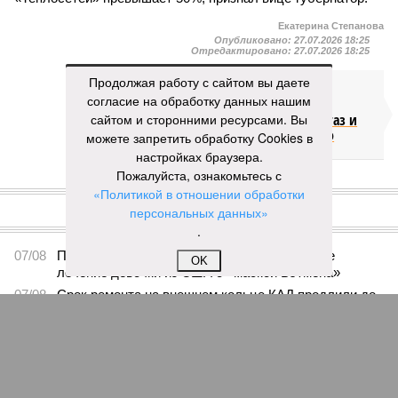
Екатерина Степанова
Опубликовано:
27.07.2026 18:25
Отредактировано:
27.07.2026 18:25
Продолжая работу с сайтом вы даете
Такси в
согласие на обработку данных нашим
Петербурге
сайтом и сторонними ресурсами. Вы
переведут на газ и
электричество
можете запретить обработку Cookies в
настройках браузера.
Пожалуйста, ознакомьтесь с
КОММЕНТАРИИ
«Политикой в отношении обработки
0
персональных данных»
ПОСЛЕДНИЕ НОВОСТИ
.
07/08
Петербурские врачи завершили оперативное
OK
лечение девочки из США с «маской Бэтмена»
07/08
Срок ремонта на внешнем кольце КАД продлили до
середины ноября
06/08
Названы самые популярные специальности у
абитуриентов в Ленинградской области
05/08
В метро Петербурга может появиться первый
глубокий лифт для пассажиров