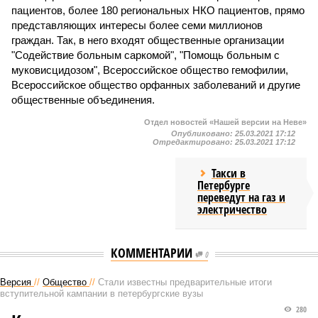
пациентов, более 180 региональных НКО пациентов, прямо
представляющих интересы более семи миллионов
граждан. Так, в него входят общественные организации
"Содействие больным саркомой", "Помощь больным с
муковисцидозом", Всероссийское общество гемофилии,
Всероссийское общество орфанных заболеваний и другие
общественные объединения.
Отдел новостей «Нашей версии на Неве»
Опубликовано:
25.03.2021 17:12
Отредактировано:
25.03.2021 17:12
Такси в
Петербурге
переведут на газ и
электричество
КОММЕНТАРИИ
0
Версия
//
Общество
//
Стали известны предварительные итоги
вступительной кампании в петербургские вузы
280