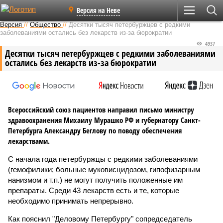
Версия на Неве
Версия
//
Общество
//
Десятки тысяч петербуржцев с редкими
заболеваниями остались без лекарств из-за бюрократии
4937
Десятки тысяч петербуржцев с редкими заболеваниями
остались без лекарств из-за бюрократии
Всероссийский союз пациентов направил письмо министру
здравоохранения Михаилу Мурашко РФ и губернатору Санкт-
Петербурга Александру Беглову по поводу обеспечения
лекарствами.
С начала года петербуржцы с редкими заболеваниями
(гемофилики; больные муковисцидозом, гипофизарным
нанизмом и т.п.) не могут получить положенные им
препараты. Среди 43 лекарств есть и те, которые
необходимо принимать непрерывно.
Как пояснил "Деловому Петербургу" сопредседатель