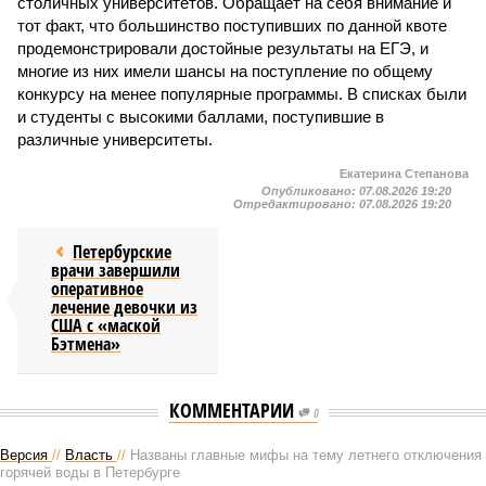
столичных университетов. Обращает на себя внимание и
тот факт, что большинство поступивших по данной квоте
продемонстрировали достойные результаты на ЕГЭ, и
многие из них имели шансы на поступление по общему
конкурсу на менее популярные программы. В списках были
и студенты с высокими баллами, поступившие в
различные университеты.
Екатерина Степанова
Опубликовано:
07.08.2026 19:20
Отредактировано:
07.08.2026 19:20
Петербурские
врачи завершили
оперативное
лечение девочки из
США с «маской
Бэтмена»
КОММЕНТАРИИ
0
Версия
//
Власть
//
Названы главные мифы на тему летнего отключения
горячей воды в Петербурге