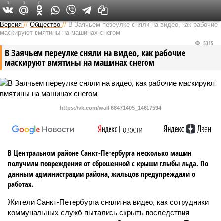
0
0
0
Версия на Неве
Версия
//
Общество
//
В Заячьем переулке сняли на видео, как рабочие
маскируют вмятины на машинах снегом
5315
В Заячьем переулке сняли на видео, как рабочие
маскируют вмятины на машинах снегом
https://vk.com/wall-68471405_14617594
В Центральном районе Санкт-Петербурга несколько машин
получили повреждения от сброшенной с крыши глыбы льда. По
данным администрации района, жильцов предупреждали о
работах.
Жители Санкт-Петербурга сняли на видео, как сотрудники
коммунальных служб пытались скрыть последствия