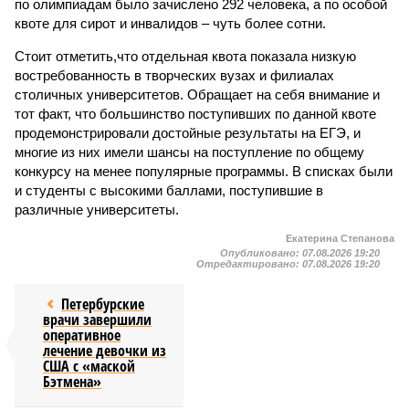
по олимпиадам было зачислено 292 человека, а по особой
квоте для сирот и инвалидов – чуть более сотни.
Стоит отметить,что отдельная квота показала низкую
востребованность в творческих вузах и филиалах
столичных университетов. Обращает на себя внимание и
тот факт, что большинство поступивших по данной квоте
продемонстрировали достойные результаты на ЕГЭ, и
многие из них имели шансы на поступление по общему
конкурсу на менее популярные программы. В списках были
и студенты с высокими баллами, поступившие в
различные университеты.
Екатерина Степанова
Опубликовано:
07.08.2026 19:20
Отредактировано:
07.08.2026 19:20
Петербурские
врачи завершили
оперативное
лечение девочки из
США с «маской
Бэтмена»