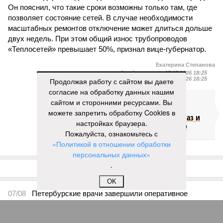
Он пояснил, что такие сроки возможны только там, где
позволяет состояние сетей. В случае необходимости
масштабных ремонтов отключение может длиться дольше
двух недель. При этом общий износ трубопроводов
«Теплосетей» превышает 50%, признал вице-губернатор.
Екатерина Степанова
Опубликовано:
27.07.2026 18:25
Отредактировано:
27.07.2026 18:25
Продолжая работу с сайтом вы даете
согласие на обработку данных нашим
Такси в
сайтом и сторонними ресурсами. Вы
Петербурге
можете запретить обработку Cookies в
переведут на газ и
настройках браузера.
электричество
Пожалуйста, ознакомьтесь с
«Политикой в отношении обработки
персональных данных»
КОММЕНТАРИИ
0
.
ПОСЛЕДНИЕ НОВОСТИ
OK
07/08
Петербурские врачи завершили оперативное
лечение девочки из США с «маской Бэтмена»
07/08
Срок ремонта на внешнем кольце КАД продлили до