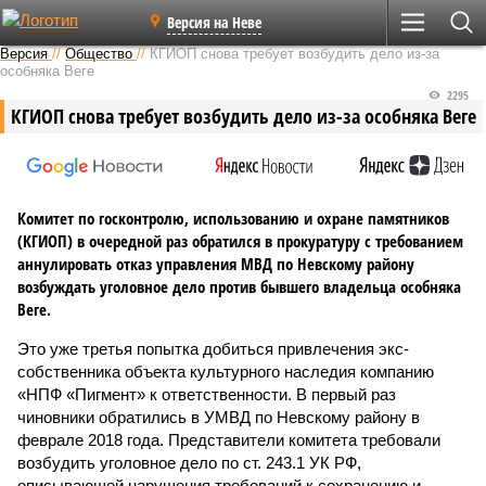
Версия на Неве
Версия
//
Общество
//
КГИОП снова требует возбудить дело из-за
особняка Веге
2295
КГИОП снова требует возбудить дело из-за особняка Веге
Комитет по госконтролю, использованию и охране памятников
(КГИОП) в очередной раз обратился в прокуратуру с требованием
аннулировать отказ управления МВД по Невскому району
возбуждать уголовное дело против бывшего владельца особняка
Веге.
Это уже третья попытка добиться привлечения экс-
собственника объекта культурного наследия компанию
«НПФ «Пигмент» к ответственности. В первый раз
чиновники обратились в УМВД по Невскому району в
феврале 2018 года. Представители комитета требовали
возбудить уголовное дело по ст. 243.1 УК РФ,
описывающей нарушения требований к сохранению и