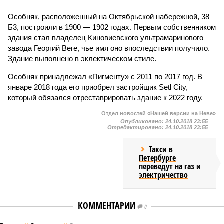
Особняк, расположенный на Октябрьской набережной, 38
Б3, построили в 1900 — 1902 годах. Первым собственником
здания стал владелец Киновиевского ультрамаринового
завода Георгий Веге, чье имя оно впоследствии получило.
Здание выполнено в эклектическом стиле.
Особняк принадлежал «Пигменту» с 2011 по 2017 год. В
январе 2018 года его приобрел застройщик Setl City,
который обязался отреставрировать здание к 2022 году.
Отдел новостей «Нашей версии на Неве»
Опубликовано:
24.10.2018 23:55
Отредактировано:
24.10.2018 23:55
Такси в
Петербурге
переведут на газ и
электричество
КОММЕНТАРИИ
0