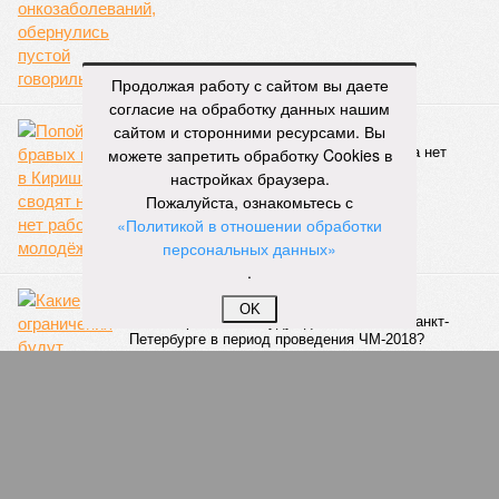
Продолжая работу с сайтом вы даете
согласие на обработку данных нашим
Неприглядный «патриотизм»…
сайтом и сторонними ресурсами. Вы
можете запретить обработку Cookies в
Попойки бравых вояк в Киришах сводят на нет
работу с молодёжью?
настройках браузера.
Пожалуйста, ознакомьтесь с
«Политикой в отношении обработки
персональных данных»
.
Безопасный чемпионат
OK
Какие ограничения будут действовать в Санкт-
Петербурге в период проведения ЧМ-2018?